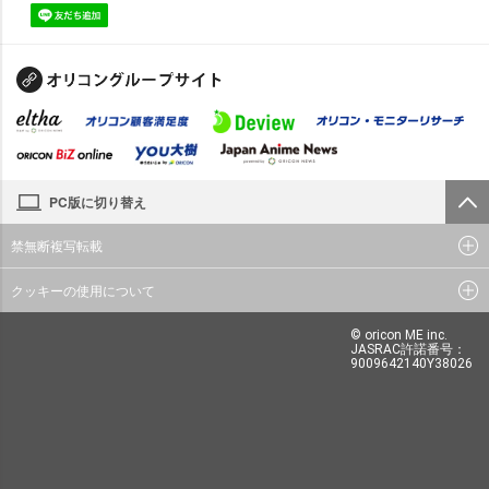
PC版に切り替え
禁無断複写転載
クッキーの使用について
© oricon ME inc.
JASRAC許諾番号：
9009642140Y38026