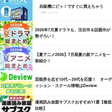
自販機にピッ！ですぐに買えちゃう
（PR）ジハンピ
2026年7月夏ドラマも、注目作＆話題作が
勢ぞろい！
【夏アニメ2026】7月期夏の新アニメを一
挙紹介！
芸能界を志す10代～20代を応援！ オーデ
ィション・スクール情報はDeview
漫画読み放題サブスクおすすめ11選【徹底
比較】