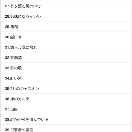
27.竹を渡る風の中で
28.姉妹になるがいい
29.鶺鴒
30.緘口令
31.旅人よ我に帰れ
32.茉莉花
33.竹の歌
34.紅い河
35.7月のジャスミン
36.海のカルテ
37.自白
38.誰かが私を憎んでいる
39.目撃者の証言