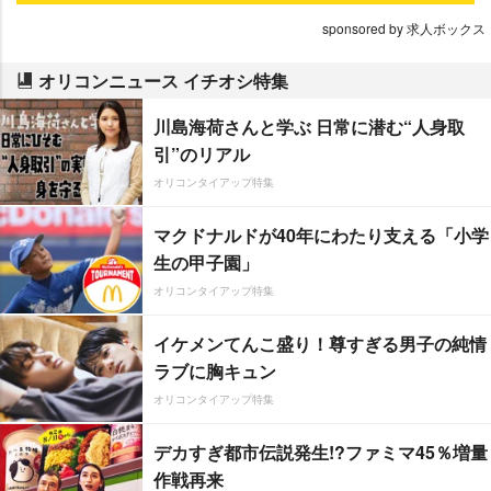
sponsored by 求人ボックス
オリコンニュース イチオシ特集
川島海荷さんと学ぶ 日常に潜む“人身取
引”のリアル
オリコンタイアップ特集
マクドナルドが40年にわたり支える「小学
生の甲子園」
オリコンタイアップ特集
イケメンてんこ盛り！尊すぎる男子の純情
ラブに胸キュン
オリコンタイアップ特集
デカすぎ都市伝説発生!?ファミマ45％増量
作戦再来