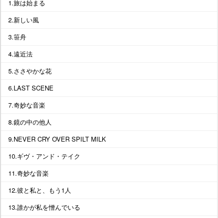
1.旅は始まる
2.新しい風
3.笹舟
4.遠近法
5.ささやかな花
6.LAST SCENE
7.奇妙な音楽
8.鏡の中の他人
9.NEVER CRY OVER SPILT MILK
10.ギヴ・アンド・テイク
11.奇妙な音楽
12.彼と私と、もう1人
13.誰かが私を憎んでいる