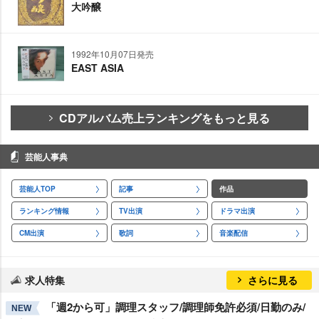
大吟醸
1992年10月07日発売
EAST ASIA
CDアルバム売上ランキングをもっと見る
芸能人事典
芸能人TOP
記事
作品
ランキング情報
TV出演
ドラマ出演
CM出演
歌詞
音楽配信
求人特集
さらに見る
「週2から可」調理スタッフ/調理師免許必須/日勤のみ/
NEW