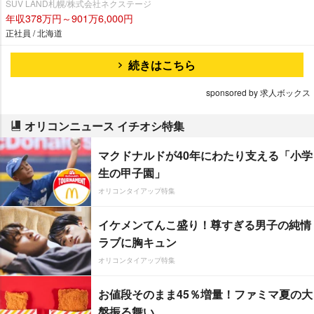
SUV LAND札幌/株式会社ネクステージ
年収378万円～901万6,000円
正社員 / 北海道
続きはこちら
sponsored by 求人ボックス
オリコンニュース イチオシ特集
マクドナルドが40年にわたり支える「小学
生の甲子園」
オリコンタイアップ特集
イケメンてんこ盛り！尊すぎる男子の純情
ラブに胸キュン
オリコンタイアップ特集
お値段そのまま45％増量！ファミマ夏の大
盤振る舞い