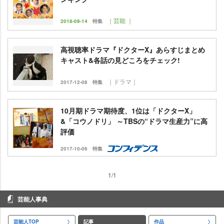
｜芸能 ｜
2018-09-14
特集
高視聴率ドラマ『ドクターX』あらすじまとめ
キャスト&各話の見どころをチェック!
｜ドラマ｜
2017-12-08
特集
10月期ドラマ期待度、1位は「ドクターX」
&「コウノドリ」 ～TBSの“ドラマ生産力”に高
評価
2017-10-06
特集
1/1
芸能人事典
芸能人TOP
記事
作品