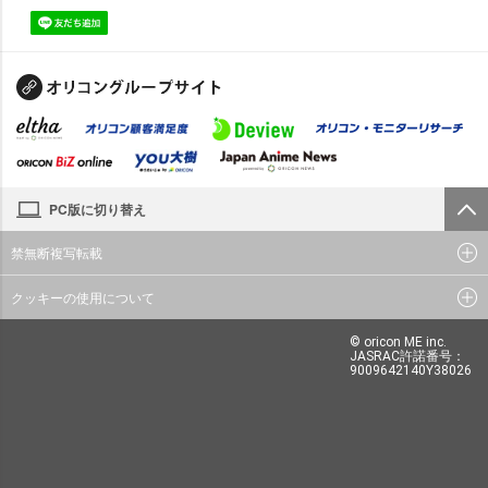
PC版に切り替え
禁無断複写転載
クッキーの使用について
© oricon ME inc.
JASRAC許諾番号：
9009642140Y38026