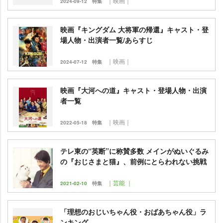
｜映画｜
2024-09-12
特集
映画『キングダム 大将軍の帰還』キャスト・登
場人物・出演者一覧/あらすじ
｜映画｜
2024-07-12
特集
映画『大河への道』キャスト・登場人物・出演
者一覧
｜映画｜
2022-05-18
特集
テレ東の“英断”に称賛多数 メインがぬいぐるみ
の『おじさまと猫』、前例にとらわれない挑戦
｜芸能 ｜
2021-02-10
特集
「理想のおじいちゃん役・おばあちゃん役」ラ
ンキング