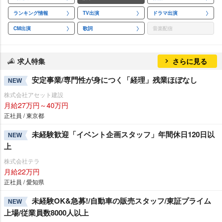
ランキング情報
TV出演
ドラマ出演
CM出演
歌詞
音楽配信
求人特集
さらに見る
安定事業/専門性が身につく「経理」残業ほぼなし
NEW
株式会社アセット建設
月給27万円～40万円
正社員 / 東京都
未経験歓迎「イベント企画スタッフ」年間休日120日以
NEW
上
株式会社テラ
月給22万円
正社員 / 愛知県
未経験OK&急募!/自動車の販売スタッフ/東証プライム
NEW
上場/従業員数8000人以上