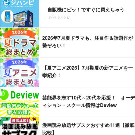
自販機にピッ！ですぐに買えちゃう
（PR）ジハンピ
2026年7月夏ドラマも、注目作＆話題作が
勢ぞろい！
【夏アニメ2026】7月期夏の新アニメを一
挙紹介！
芸能界を志す10代～20代を応援！ オーデ
ィション・スクール情報はDeview
漫画読み放題サブスクおすすめ11選【徹底
比較】