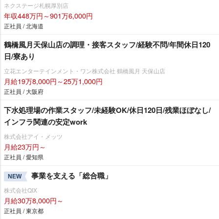
ネクステージ札幌厚別店
年収448万円～901万6,000円
正社員 / 北海道
鶴橋風月天保山店の調理・接客スタッフ/経験不問/年間休日120
日/寮あり
立花エンターテインメント・ワン株式会社 鶴橋風月 天保山店
月給19万8,000円～25万1,000円
正社員 / 大阪府
下水処理場の作業スタッフ/未経験OK/休日120日/残業ほぼなし/
インフラ関連の安定work
株式会社アイ・メッツ
月給23万円～
正社員 / 愛知県
事業を支える「総合職」
NEW
株式会社QIX
月給30万8,000円～
正社員 / 東京都