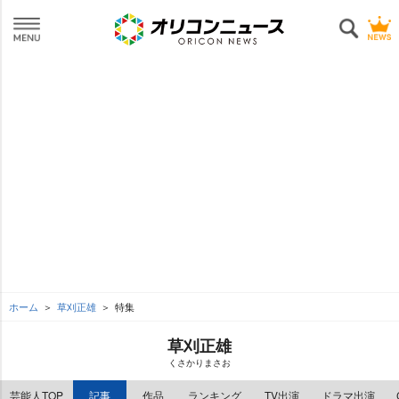
ホーム
草刈正雄
特集
草刈正雄
くさかりまさお
芸能人TOP
記事
作品
ランキング
TV出演
ドラマ出演