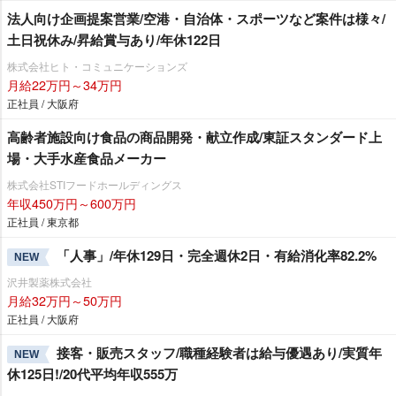
法人向け企画提案営業/空港・自治体・スポーツなど案件は様々/
土日祝休み/昇給賞与あり/年休122日
株式会社ヒト・コミュニケーションズ
月給22万円～34万円
正社員 / 大阪府
高齢者施設向け食品の商品開発・献立作成/東証スタンダード上
場・大手水産食品メーカー
株式会社STIフードホールディングス
年収450万円～600万円
正社員 / 東京都
「人事」/年休129日・完全週休2日・有給消化率82.2%
NEW
沢井製薬株式会社
月給32万円～50万円
正社員 / 大阪府
接客・販売スタッフ/職種経験者は給与優遇あり/実質年
NEW
休125日!/20代平均年収555万