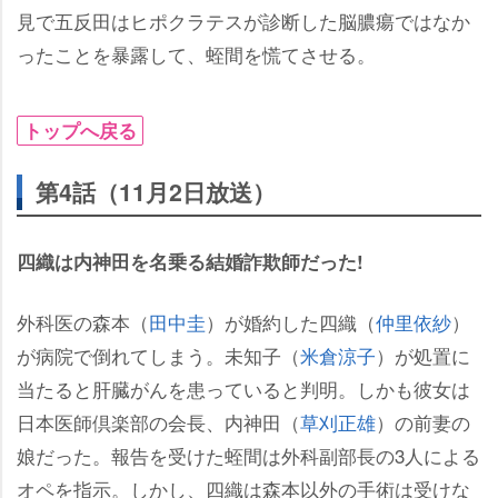
見で五反田はヒポクラテスが診断した脳膿瘍ではなか
ったことを暴露して、蛭間を慌てさせる。
トップへ戻る
第4話（11月2日放送）
四織は内神田を名乗る結婚詐欺師だった!
外科医の森本（
田中圭
）が婚約した四織（
仲里依紗
）
が病院で倒れてしまう。未知子（
米倉涼子
）が処置に
当たると肝臓がんを患っていると判明。しかも彼女は
日本医師倶楽部の会長、内神田（
草刈正雄
）の前妻の
娘だった。報告を受けた蛭間は外科副部長の3人による
オペを指示。しかし、四織は森本以外の手術は受けな