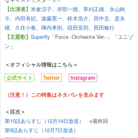
米倉涼子
、
岸部一徳
、
草刈正雄
、
永山絢
【出演者】
斗
、
内田有紀
、
遠藤憲一
、
鈴木浩介
、
田中圭
、
是永
瞳
、
久住小春
、
陣内孝則
、
段田安則
、
西田敏行
Superfly
「Force -Orchestra Ver.-」「ユニゾ
【主題歌】
ン」
＜オフィシャル情報はこちら＞
公式サイト
Twitter
Instagram
（注意！）この特集はネタバレを含みます
＜目次＞
第10話あらすじ（12月14日放送）
※最終回
第9話あらすじ（12月7日放送）