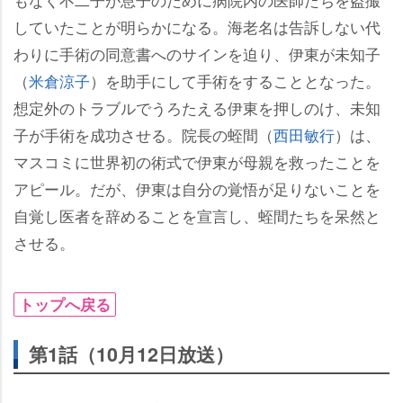
していたことが明らかになる。海老名は告訴しない代
わりに手術の同意書へのサインを迫り、伊東が未知子
（
米倉涼子
）を助手にして手術をすることとなった。
想定外のトラブルでうろたえる伊東を押しのけ、未知
子が手術を成功させる。院長の蛭間（
西田敏行
）は、
マスコミに世界初の術式で伊東が母親を救ったことを
アピール。だが、伊東は自分の覚悟が足りないことを
自覚し医者を辞めることを宣言し、蛭間たちを呆然と
させる。
トップへ戻る
第1話（10月12日放送）