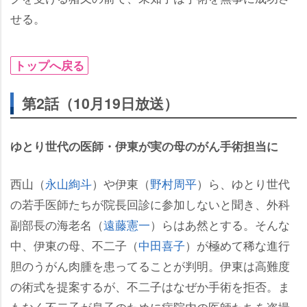
せる。
トップへ戻る
第2話（10月19日放送）
ゆとり世代の医師・伊東が実の母のがん手術担当に
西山（
永山絢斗
）や伊東（
野村周平
）ら、ゆとり世代
の若手医師たちが院長回診に参加しないと聞き、外科
副部長の海老名（
遠藤憲一
）らはあ然とする。そんな
中、伊東の母、不二子（
中田喜子
）が極めて稀な進行
胆のうがん肉腫を患ってることが判明。伊東は高難度
の術式を提案するが、不二子はなぜか手術を拒否。ま
もなく不二子が息子のために病院内の医師たちを盗撮