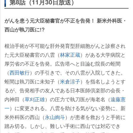
第8話（11月30日放送）
がんを患う元大臣秘書官が不正を告発！ 新米外科医・
西山が執刀医に!?
根治手術が不可能な肝外発育型肝細胞がんと診察され
た元大臣秘書官の八雲（
林家正蔵
）がある大学病院と
厚労省の不正を告発。広告塔へと目論む院長の蛭間
（
西田敏行
）の手引きで、その八雲が入院してきた。
蛭間は執刀医に未知子（
米倉涼子
）を指名しようとす
るが、告発相手の友人である日本医師倶楽部の会長・
内神田（
草刈正雄
）の圧力で執刀医が海老名（
遠藤憲
一
）に変更される。八雲を助ける気がない姿勢に、新
米外科医の西山（
永山絢斗
）が患者を救おうと手術に
踏み切る。しかし、難しい手術に西山では対応でき