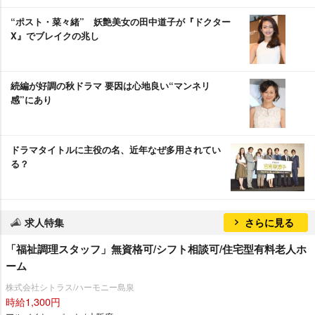
“ポスト・菜々緒” 妖艶美女の田中道子が『ドクター
X』でブレイクの兆し
続編が好調の秋ドラマ 要因は心地良い“マンネリ
感”にあり
ドラマタイトルに主役の名、近年なぜ多用されてい
る？
求人特集
さらに見る
「福祉調理スタッフ」無資格可/シフト相談可/住宅型有料老人ホ
ーム
株式会社シトラス/ハーモニー島泉
時給1,300円