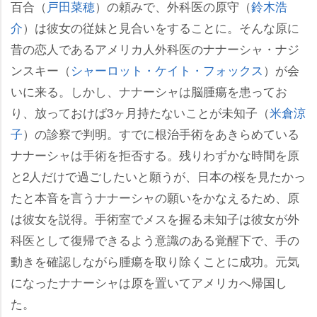
百合（
戸田菜穂
）の頼みで、外科医の原守（
鈴木浩
介
）は彼女の従妹と見合いをすることに。そんな原に
昔の恋人であるアメリカ人外科医のナナーシャ・ナジ
ンスキー（
シャーロット・ケイト・フォックス
）が会
いに来る。しかし、ナナーシャは脳腫瘍を患ってお
り、放っておけば3ヶ月持たないことが未知子（
米倉涼
子
）の診察で判明。すでに根治手術をあきらめている
ナナーシャは手術を拒否する。残りわずかな時間を原
と2人だけで過ごしたいと願うが、日本の桜を見たかっ
たと本音を言うナナーシャの願いをかなえるため、原
は彼女を説得。手術室でメスを握る未知子は彼女が外
科医として復帰できるよう意識のある覚醒下で、手の
動きを確認しながら腫瘍を取り除くことに成功。元気
になったナナーシャは原を置いてアメリカへ帰国し
た。