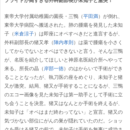
プライドが高すぎる外科副部長が未知子と激突！
東帝大学付属幼稚園の園長・三鴨（
平田満
）が倒れ、
東帝大学病院へ搬送された。肺の腫瘍を発見した未知
子（
米倉涼子
）は即座にオペすべきだと進言するが、
外科副部長の猪又孝（
陣内孝則
）は薬で腫瘍を小さく
してからでないとオペはできないと言う。そんな三鴨
が、名医を紹介してほしいと神原名医紹介所へやって
来る。所長の晶（
岸部一徳
）のはからいで手術ができ
ることとなったが、執刀医の座をめぐり、未知子と猪
又が激突。結局、猪又が手術することになるが、三鴨
のエコー画像を見た未知子は第一助手として手術に立
ち会うことを決意。猪又はなんとか手術を終えるが、
未知子は「オペはまだ終わってない」と宣言。猪又の
気づかない部位にがんの巣が隠れていたのだ。ショッ
クを受ける猪又の前で、未知子は手術を無事に成功さ