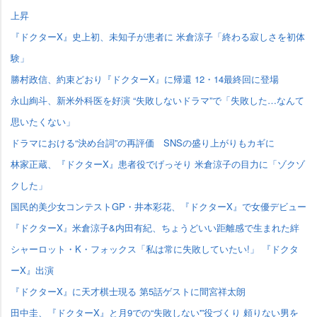
上昇
『ドクターX』史上初、未知子が患者に 米倉涼子「終わる寂しさを初体
験」
勝村政信、約束どおり『ドクターX』に帰還 12・14最終回に登場
永山絢斗、新米外科医を好演 “失敗しないドラマ”で「失敗した…なんて
思いたくない」
ドラマにおける“決め台詞”の再評価 SNSの盛り上がりもカギに
林家正蔵、『ドクターX』患者役でげっそり 米倉涼子の目力に「ゾクゾ
クした」
国民的美少女コンテストGP・井本彩花、『ドクターX』で女優デビュー
『ドクターX』米倉涼子&内田有紀、ちょうどいい距離感で生まれた絆
シャーロット・K・フォックス「私は常に失敗していたい!」 『ドクタ
ーX』出演
『ドクターX』に天才棋士現る 第5話ゲストに間宮祥太朗
田中圭、『ドクターX』と月9での“失敗しない'”役づくり 頼りない男を