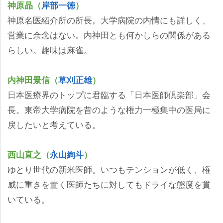
神原晶（
岸部一徳
）
神原名医紹介所の所長。大学病院の内情にも詳しく、
営業に余念はない。内神田とも何かしらの関係がある
らしい。趣味は麻雀。
内神田景信（
草刈正雄
）
日本医療界のトップに君臨する「日本医師倶楽部」会
長。東帝大学病院を昔のような権力一極集中の医局に
戻したいと考えている。
西山直之（
永山絢斗
）
ゆとり世代の新米医師。いつもテンションが低く、権
威に重きを置く医師たちに対してもドライな態度を貫
いている。