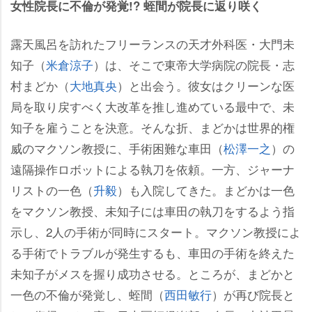
女性院長に不倫が発覚!? 蛭間が院長に返り咲く
露天風呂を訪れたフリーランスの天才外科医・大門未
知子（
米倉涼子
）は、そこで東帝大学病院の院長・志
村まどか（
大地真央
）と出会う。彼女はクリーンな医
局を取り戻すべく大改革を推し進めている最中で、未
知子を雇うことを決意。そんな折、まどかは世界的権
威のマクソン教授に、手術困難な車田（
松澤一之
）の
遠隔操作ロボットによる執刀を依頼。一方、ジャーナ
リストの一色（
升毅
）も入院してきた。まどかは一色
をマクソン教授、未知子には車田の執刀をするよう指
示し、2人の手術が同時にスタート。マクソン教授によ
る手術でトラブルが発生するも、車田の手術を終えた
未知子がメスを握り成功させる。ところが、まどかと
一色の不倫が発覚し、蛭間（
西田敏行
）が再び院長と