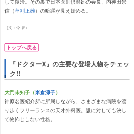
して復帰。その裏で日本医師倶楽部の会長、内神田景
信（
草刈正雄
）の暗躍が見え始める。
（文：今 泉）
トップへ戻る
『ドクターX』の主要な登場人物をチェッ
ク!!
大門未知子（
米倉涼子
）
神原名医紹介所に所属しながら、さまざまな病院を渡
り歩くフリーランスの天才外科医。誰に対しても決し
て物怖じしない性格。