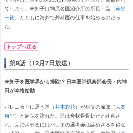
てしまう。未知子は神原名医紹介所の所長・晶（
岸部
一徳
）とともに海外で外科医の仕事を始めるのだっ
た。
トップへ戻る
第9話（12月7日放送）
未知子を医学界から排除!? 日本医師倶楽部会長・内神
田が本格始動
バレエ教室に通う遥（
井本彩花
）が祖父の節郎（
大友
康平
）と病院を訪れた。遥は舟状骨骨折だと診察さ
れ、完治させるにはバレエの選考会は諦めざるを得な