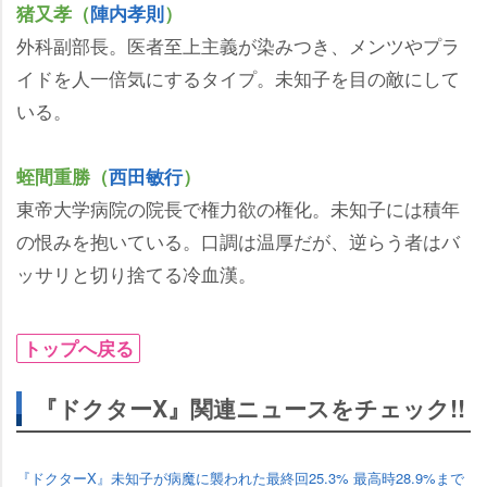
猪又孝（
陣内孝則
）
外科副部長。医者至上主義が染みつき、メンツやプラ
イドを人一倍気にするタイプ。未知子を目の敵にして
いる。
蛭間重勝（
西田敏行
）
東帝大学病院の院長で権力欲の権化。未知子には積年
の恨みを抱いている。口調は温厚だが、逆らう者はバ
ッサリと切り捨てる冷血漢。
トップへ戻る
『ドクターX』関連ニュースをチェック!!
『ドクターX』未知子が病魔に襲われた最終回25.3% 最高時28.9%まで