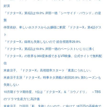
好演
『ドクターX』第3話は19.0% 岸部一徳「シーサイド・バウンド」の逆
襲
仲里依紗、卑しいホステスからお嬢様に豹変 『ドクターX』第4話ゲス
ト
『ドクターX』録画も失敗しないので 総合視聴率29.8%
『ドクターX』第2話は19.6% 岸部一徳のベーシストいじりに沸く
『ドクターX』の世界を360度体感できるVR映像、公式サイトで無料配
信
米倉涼子、『ドクターX』高視聴率スタート「素直にうれしい」
米倉涼子主演『ドクターX』時事ネタ満載の初回20.9% 第5シーズンも
失敗しない
10月期ドラマ期待度、1位は「ドクターX」＆「コウノドリ」 ～TBS
の“ドラマ生産力”に高評価
米倉涼子、71回目「私、失敗しないので」に向けて 18万円の高級肉で