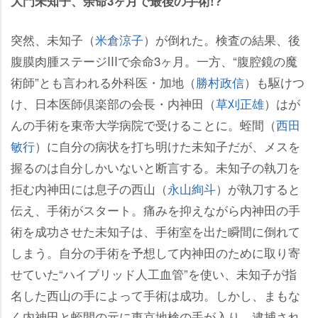
大門未知子、余命3ヶ月で最後の手術!?
突然、未知子（
米倉涼子
）が倒れた。検査の結果、後
腹膜肉腫ステージIIIで余命3ヶ月。一方、“腹腔鏡の魔
術師”とも言われる外科医・加地（
勝村政信
）も駆けつ
け、日本医師倶楽部の会長・内神田（
草刈正雄
）はが
んの手術を東帝大学病院で受けることに。蛭間（
西田
敏行
）に自分の病状を打ち明けた未知子だが、メスを
握るのは自分しかいないと断言する。未知子の執刀を
拒む内神田には息子の西山（
永山絢斗
）が執刀すると
伝え、手術がスタート。痛みを抑えながら内神田の手
術を成功させた未知子は、手術室を出た瞬間に倒れて
しまう。自分の手術を予想して内神田のために取り寄
せていた“ハイブリッド人工血管”を使い、未知子が指
名した西山の手によって手術は成功。しかし、まもな
く内神田と蛭間の元に東京地検の手が入り、逮捕され