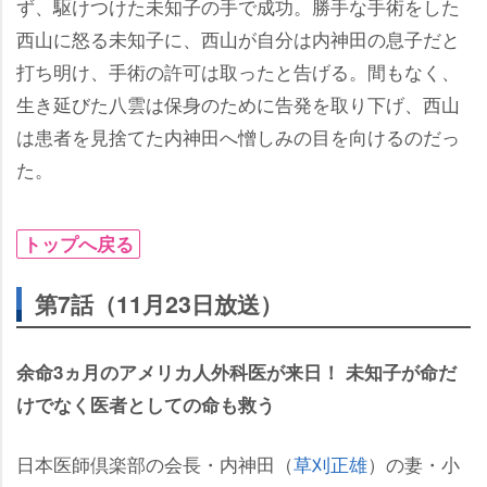
ず、駆けつけた未知子の手で成功。勝手な手術をした
西山に怒る未知子に、西山が自分は内神田の息子だと
打ち明け、手術の許可は取ったと告げる。間もなく、
生き延びた八雲は保身のために告発を取り下げ、西山
は患者を見捨てた内神田へ憎しみの目を向けるのだっ
た。
トップへ戻る
第7話（11月23日放送）
余命3ヵ月のアメリカ人外科医が来日！ 未知子が命だ
けでなく医者としての命も救う
日本医師倶楽部の会長・内神田（
草刈正雄
）の妻・小