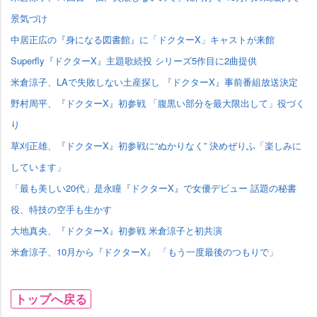
景気づけ
中居正広の『身になる図書館』に「ドクターX」キャストが来館
Superfly『ドクターX』主題歌続投 シリーズ5作目に2曲提供
米倉涼子、LAで失敗しない土産探し 『ドクターX』事前番組放送決定
野村周平、『ドクターX』初参戦 「腹黒い部分を最大限出して」役づく
り
草刈正雄、『ドクターX』初参戦に“ぬかりなく” 決めぜりふ「楽しみに
しています」
「最も美しい20代」是永瞳『ドクターX』で女優デビュー 話題の秘書
役、特技の空手も生かす
大地真央、『ドクターX』初参戦 米倉涼子と初共演
米倉涼子、10月から『ドクターX』 「もう一度最後のつもりで」
トップへ戻る