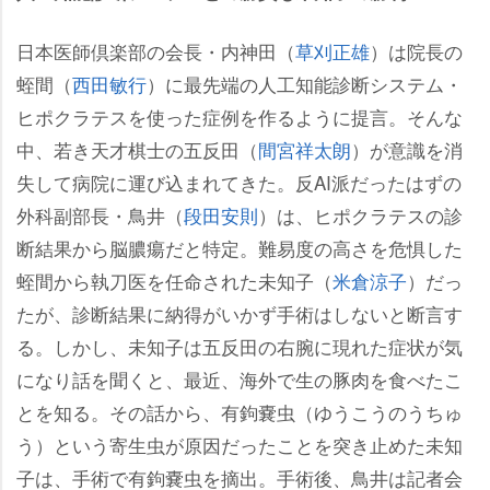
日本医師倶楽部の会長・内神田（
草刈正雄
）は院長の
蛭間（
西田敏行
）に最先端の人工知能診断システム・
ヒポクラテスを使った症例を作るように提言。そんな
中、若き天才棋士の五反田（
間宮祥太朗
）が意識を消
失して病院に運び込まれてきた。反AI派だったはずの
外科副部長・鳥井（
段田安則
）は、ヒポクラテスの診
断結果から脳膿瘍だと特定。難易度の高さを危惧した
蛭間から執刀医を任命された未知子（
米倉涼子
）だっ
たが、診断結果に納得がいかず手術はしないと断言す
る。しかし、未知子は五反田の右腕に現れた症状が気
になり話を聞くと、最近、海外で生の豚肉を食べたこ
とを知る。その話から、有鉤嚢虫（ゆうこうのうちゅ
う）という寄生虫が原因だったことを突き止めた未知
子は、手術で有鉤嚢虫を摘出。手術後、鳥井は記者会