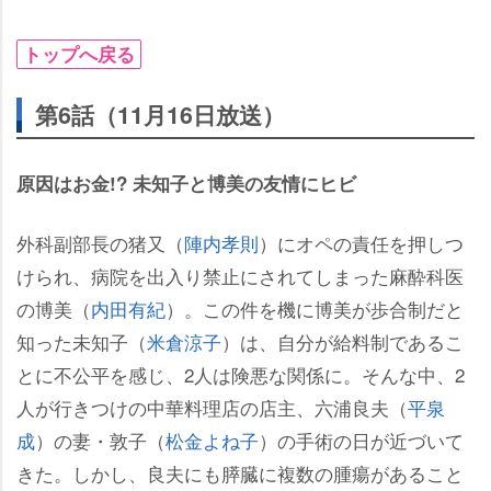
トップへ戻る
第6話（11月16日放送）
原因はお金!? 未知子と博美の友情にヒビ
外科副部長の猪又（
陣内孝則
）にオペの責任を押しつ
けられ、病院を出入り禁止にされてしまった麻酔科医
の博美（
内田有紀
）。この件を機に博美が歩合制だと
知った未知子（
米倉涼子
）は、自分が給料制であるこ
とに不公平を感じ、2人は険悪な関係に。そんな中、2
人が行きつけの中華料理店の店主、六浦良夫（
平泉
成
）の妻・敦子（
松金よね子
）の手術の日が近づいて
きた。しかし、良夫にも膵臓に複数の腫瘍があること