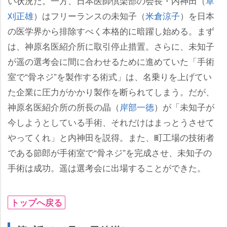
い状況だ。一方、日本医師倶楽部の会長・内神田（
草
刈正雄
）はフリーランスの未知子（
米倉涼子
）を日本
の医学界から排除すべく本格的に暗躍し始める。まず
は、神原名医紹介所に取引停止措置。さらに、未知子
が遥の選考会に間に合わせるために進めていた「手術
室で“骨ネジ”を製作する術式」は、名乗りを上げてい
た企業に圧力がかかり製作を断られてしまう。だが、
神原名医紹介所の所長の晶（
岸部一徳
）が「未知子が
今しようとしている手術、それだけはまっとうさせて
ってくれ」と内神田を説得。また、町工場の技術者
である節郎が手術室で“骨ネジ”を完成させ、未知子の
手術は成功。遥は選考会に出場することができた。
トップへ戻る