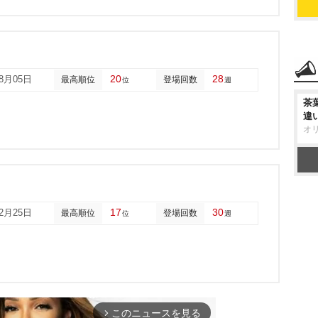
20
28
08月05日
最高順位
登場回数
位
週
茶
違
オ
17
30
02月25日
最高順位
登場回数
位
週
このニュースを見る
arrow_forward_ios