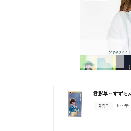
君影草～すずら
発売日
1999年