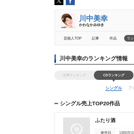
川中美幸
かわなかみゆき
芸能人TOP
記事
作品
ラン
川中美幸のランキング情報
合算ランキング
CDランキング
シングル
ア
シングル売上TOP20作品
ふたり酒
発売日
1980年