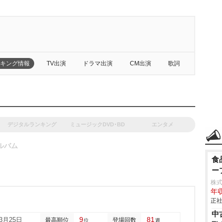
キング情報
TV出演
ドラマ出演
CM出演
歌詞
デジタルランキング
ミュージックDVD･BD
エンタメ
ルバム
食
ー
株
年収
正社
中
9
81
03月25日
最高順位
登場回数
位
週