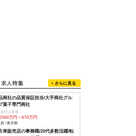
さらに見る
品商社の品質保証担当/大手商社グル
プ菓子専門商社
式会社山星屋
560万円～670万円
員 / 東京都
古車販売店の事務職/20代多数活躍/転