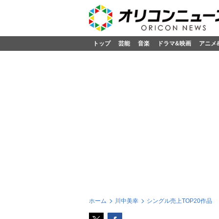
トップ
芸能
音楽
ドラマ&映画
アニメ
ホーム
川中美幸
シングル売上TOP20作品