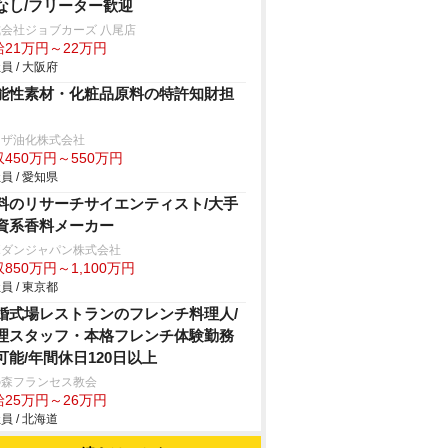
なし/フリーター歓迎
会社ジョブカーズ 八尾店
給21万円～22万円
員 / 大阪府
能性素材・化粧品原料の特許知財担
リザ油化株式会社
450万円～550万円
員 / 愛知県
料のリサーチサイエンティスト/大手
資系香料メーカー
ボダンジャパン株式会社
850万円～1,100万円
員 / 東京都
婚式場レストランのフレンチ料理人/
理スタッフ・本格フレンチ体験勤務
可能/年間休日120日以上
の森フランセス教会
給25万円～26万円
員 / 北海道