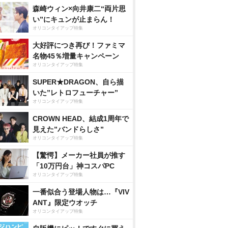
森崎ウィン×向井康二“両片思
い”にキュンが止まらん！
オリコンタイアップ特集
大好評につき再び！ファミマ
名物45％増量キャンペーン
オリコンタイアップ特集
SUPER★DRAGON、自ら描
いた”レトロフューチャー”
オリコンタイアップ特集
CROWN HEAD、結成1周年で
見えた”バンドらしさ”
オリコンタイアップ特集
【驚愕】メーカー社員が推す
「10万円台」神コスパPC
オリコンタイアップ特集
一番似合う登場人物は…『VIV
ANT』限定ウオッチ
オリコンタイアップ特集