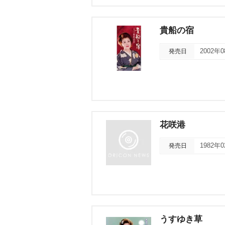
貴船の宿
発売日
2002年
花咲港
発売日
1982年
うすゆき草