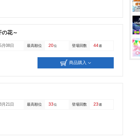
汗の花～
20
44
05月08日
最高順位
登場回数
位
週
商品購入
33
23
08月21日
最高順位
登場回数
位
週