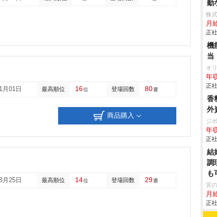
勤
株式
月
正社
機
当
オ
年収
正社
16
80
01月01日
最高順位
登場回数
位
週
香
外
商品購入
ジ
年収
正社
結
調
も
14
29
08月25日
最高順位
登場回数
位
週
宮
月
正社