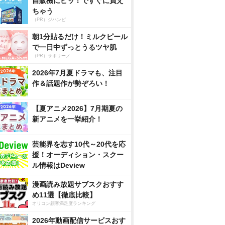
自販機にピッ！ですぐに買え
ちゃう
（PR）ジハンピ
朝1分貼るだけ！ミルクピール
で一日中ずっとうるツヤ肌
（PR）サボリーノ
2026年7月夏ドラマも、注目
作＆話題作が勢ぞろい！
【夏アニメ2026】7月期夏の
新アニメを一挙紹介！
芸能界を志す10代～20代を応
援！オーディション・スクー
ル情報はDeview
漫画読み放題サブスクおすす
め11選【徹底比較】
オリコン顧客満足度ランキング
2026年動画配信サービスおす