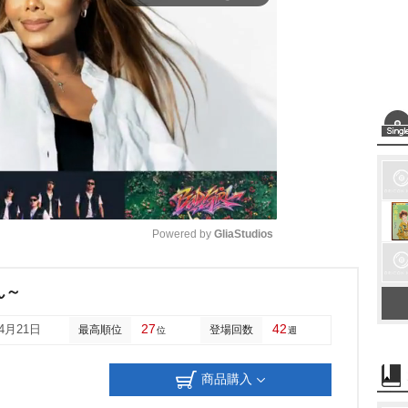
Powered by 
GliaStudios
M
ん～
u
27
42
04月21日
最高順位
登場回数
位
週
t
e
商品購入