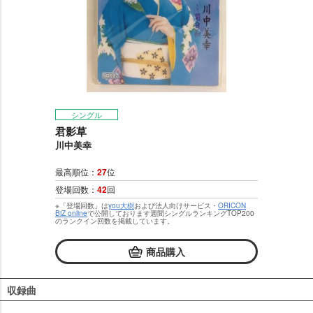
シングル
君影草
川中美幸
最高順位：
27
位
登場回数：
42
回
※「登場回数」は
you大樹
および法人向けサービス・
ORICON
BiZ online
で公開しております週間シングルランキングTOP200
のランクイン回数を掲載しています。
商品購入
収録曲