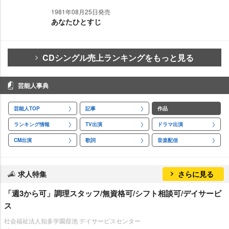
1981年08月25日発売
あなたひとすじ
CDシングル売上ランキングをもっと見る
芸能人事典
芸能人TOP
記事
作品
ランキング情報
TV出演
ドラマ出演
CM出演
歌詞
音楽配信
求人特集
さらに見る
「週3から可」調理スタッフ/無資格可/シフト相談可/デイサービ
ス
社会福祉法人知多学園葭池 デイサービスセンター