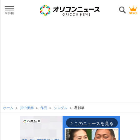
ホーム
川中美幸
作品
シングル
君影草
このニュースを見る
arrow_forward_ios