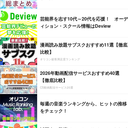
芸能界を志す10代～20代を応援！ オーデ
ィション・スクール情報はDeview
漫画読み放題サブスクおすすめ11選【徹底
比較】
オリコン顧客満足度ランキング
2026年動画配信サービスおすすめ40選
【徹底比較】
CS動画配信サービス20選
毎週の音楽ランキングから、ヒットの推移
をチェック！