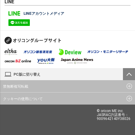
LINE
LINEアカウントメディア
PC版に切り替え
禁無断複写転載
クッキーの使用について
© oricon ME inc.
JASRAC許諾番号：
9009642140Y38026