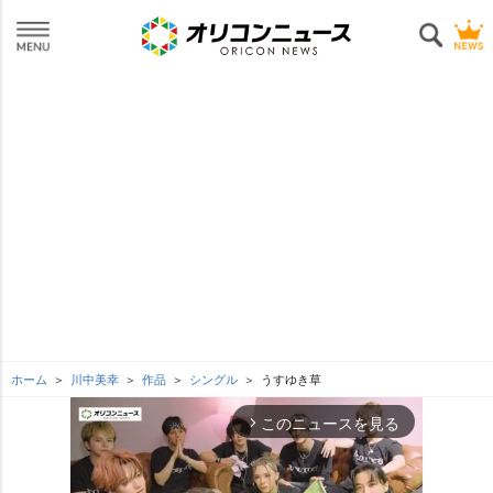
ホーム
川中美幸
作品
シングル
うすゆき草
このニュースを見る
arrow_forward_ios