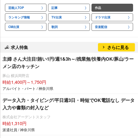
芸能人TOP
記事
作品
ランキング情報
TV出演
ドラマ出演
CM出演
歌詞
音楽配信
求人特集
さらに見る
主婦 さん大注目!賄い1円/週1&3h～/残業無/扶養内OK/豚山/ラー
メン店のキッチン
豚山 横浜岡野店
時給1,400円～1,750円
アルバイト・パート / 神奈川県
データ入力・タイピング/平日週3日・時短でOK電話なし データ
入力や書類の封入など
株式会社アーデントスタッフ
時給1,310円
派遣社員 / 神奈川県