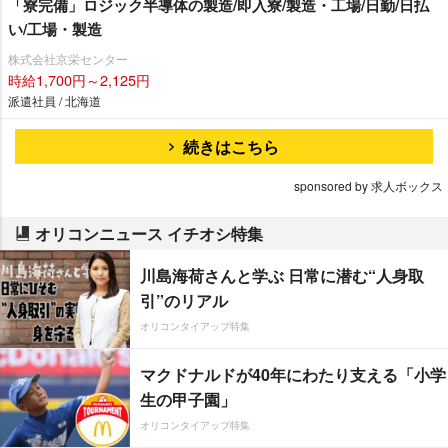
「寮完備」ロジック半導体の製造/即入寮/製造・工場/日勤/日払
い/工場・製造
株式会社京栄センター
時給1,700円～2,125円
派遣社員 / 北海道
続きはこちら
sponsored by 求人ボックス
オリコンニュース イチオシ特集
川島海荷さんと学ぶ 日常に潜む“人身取
引”のリアル
オリコンタイアップ特集
マクドナルドが40年にわたり支える「小学
生の甲子園」
オリコンタイアップ特集