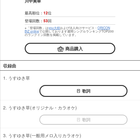
川中美幸
最高順位：
12
位
登場回数：
53
回
※「登場回数」は
you大樹
および法人向けサービス・
ORICON
BiZ online
で公開しております週間シングルランキングTOP200
のランクイン回数を掲載しています。
商品購入
収録曲
1. うすゆき草
歌詞
2. うすゆき草(オリジナル・カラオケ)
歌詞
3. うすゆき草(一般用メロ入りカラオケ)