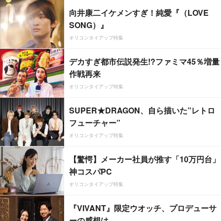
向井康二イケメンすぎ！純愛『（LOVE
SONG）』
オリコンタイアップ特集
デカすぎ都市伝説発生!?ファミマ45％増量
作戦再来
オリコンタイアップ特集
SUPER★DRAGON、自ら描いた”レトロ
フューチャー”
オリコンタイアップ特集
【驚愕】メーカー社員が推す「10万円台」
神コスパPC
オリコンタイアップ特集
『VIVANT』限定ウオッチ、プロデューサ
ーの感想は