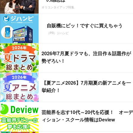
オリコンタイアップ特集
自販機にピッ！ですぐに買えちゃう
（PR）ジハンピ
2026年7月夏ドラマも、注目作＆話題作が
勢ぞろい！
【夏アニメ2026】7月期夏の新アニメを一
挙紹介！
芸能界を志す10代～20代を応援！ オーデ
ィション・スクール情報はDeview