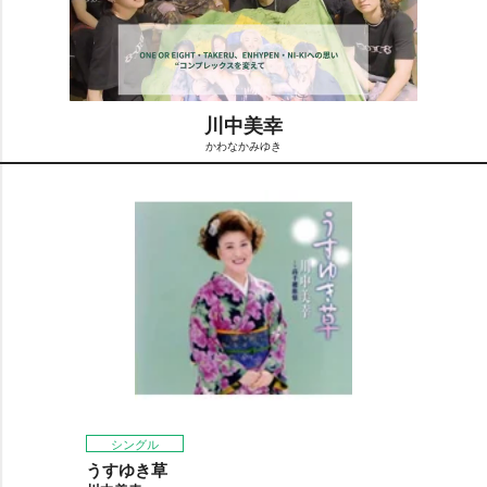
川中美幸
かわなかみゆき
M
u
t
e
シングル
うすゆき草