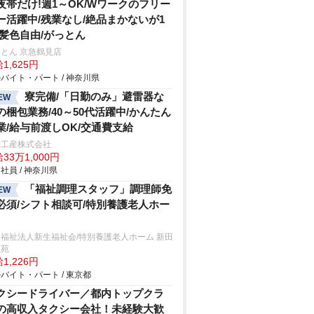
夜帯だけ!週1～OK/Wワークのフリー
ー活躍中/残業なし/絶品まかないが1
/髪色自由/がっとん
とん 京急鶴見店
1,625円
バイト・パート / 神奈川県
寮完備/「日勤のみ」避雷器な
EW
の梱包業務/40～50代活躍中/かんたん
業/給与前渡しOK/交通費支給
総工産株式会社
33万1,000円
社員 / 神奈川県
「福祉調理スタッフ」調理師免
EW
必須/シフト相談可/特別養護老人ホー
福祉法人新生福祉会/特別養護老人ホーム 新田
生苑
1,226円
バイト・パート / 東京都
クシードライバー／都内トップクラ
の高収入タクシー会社！未経験大歓