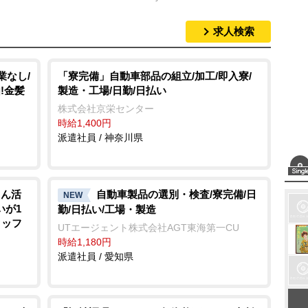
求人検索
M
u
t
業なし/
「寮完備」自動車部品の組立/加工/即入寮/
!金髪
製造・工場/日勤/日払い
e
株式会社京栄センター
時給1,400円
派遣社員 / 神奈川県
さん活
自動車製品の選別・検査/寮完備/日
NEW
いが1
勤/日払い/工場・製造
タッフ
UTエージェント株式会社AGT東海第一CU
時給1,180円
派遣社員 / 愛知県