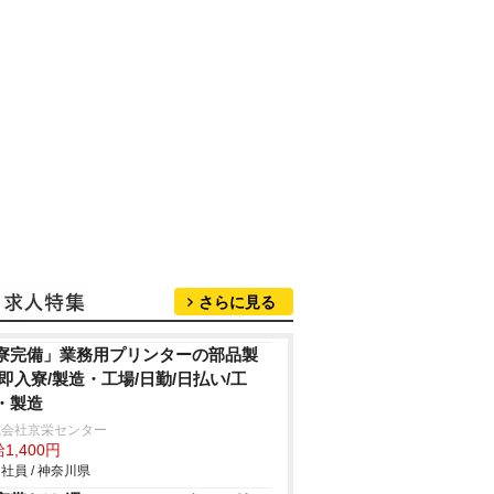
さらに見る
寮完備」業務用プリンターの部品製
/即入寮/製造・工場/日勤/日払い/工
・製造
式会社京栄センター
1,400円
社員 / 神奈川県