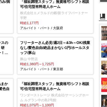
のみ/病
「福祉調理スタッフ」無資格可/シフト相談
可/住宅型有料老人ホーム
株式会社エメラルドの郷/新ライフパートナー
平野
時給1,177円
アルバイト・パート / 大阪府
ラスの
フリーターさん必見!週2日～&3h～OK/残業
！研
なし/髪色自由/絶品まかない1円/ホールスタ
ー！月
ッフ/豚山
豚山 中野店
時給1,380円～1,725円
アルバイト・パート / 東京都
品まか
「福祉調理スタッフ」無資格可/シフト相談
/髪色自
可/住宅型有料老人ホーム
ワンダーストレージ 株式会社/ナーシングホー
ム ルグラン中の島2号館
時給1,075円～1,100円