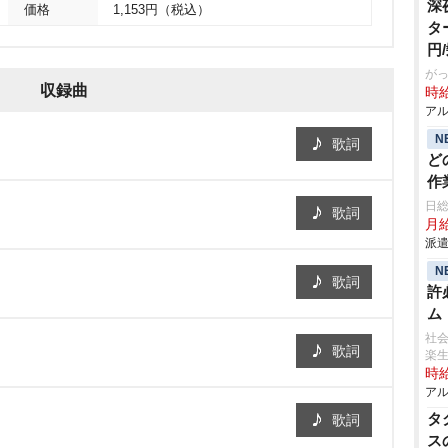
深
価格
1,153円（税込）
タ
円
がっ
収録曲
時給
アル
N
歌詞
ど
作
日
歌詞
月給
派遣
N
歌詞
許
ム
社会
歌詞
楽
時給
アル
タ
歌詞
ス