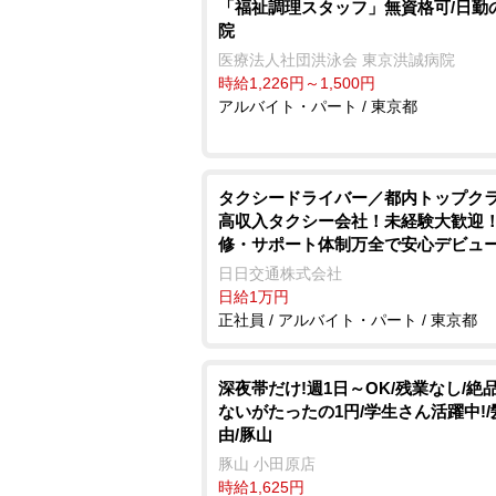
「福祉調理スタッフ」無資格可/日勤
院
医療法人社団洪泳会 東京洪誠病院
時給1,226円～1,500円
アルバイト・パート / 東京都
タクシードライバー／都内トップク
高収入タクシー会社！未経験大歓迎
修・サポート体制万全で安心デビュ
収100万円超も可能！
日日交通株式会社
日給1万円
正社員 / アルバイト・パート / 東京都
深夜帯だけ!週1日～OK/残業なし/絶
ないがたったの1円/学生さん活躍中!
由/豚山
豚山 小田原店
時給1,625円