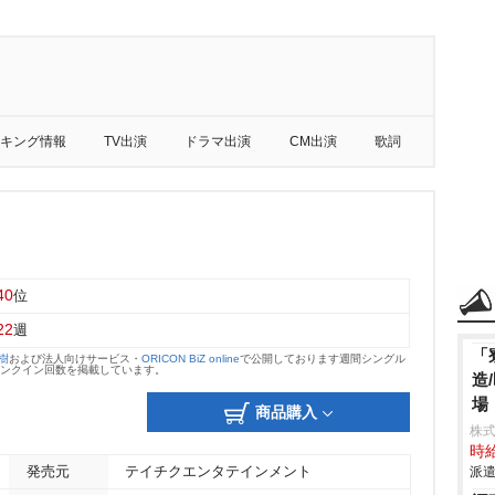
キング情報
TV出演
ドラマ出演
CM出演
歌詞
40
位
22
週
「
大樹
および法人向けサービス・
ORICON BiZ online
で公開しております週間シングル
のランクイン回数を掲載しています。
造
場
商品購入
株
時給
発売元
テイチクエンタテインメント
派遣