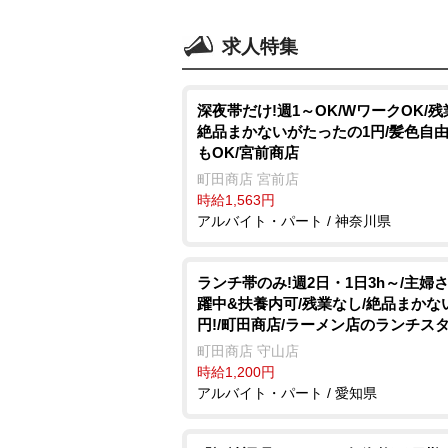
求人特集
深夜帯だけ!週1～OK/WワークOK/残
絶品まかないがたったの1円/髪色自由
もOK/宮前商店
町田商店 宮前店
時給1,563円
アルバイト・パート / 神奈川県
ランチ帯のみ!週2日・1日3h～/主婦
躍中&扶養内可/残業なし/絶品まかな
円!/町田商店/ラーメン店のランチス
町田商店 守山店
時給1,200円
アルバイト・パート / 愛知県