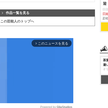
迎
ビ
日
作品一覧を見る
日
正社
この芸能人のトップへ
このニュースを見る
arrow_forward_ios
茶
違
オ
Powered by 
GliaStudios