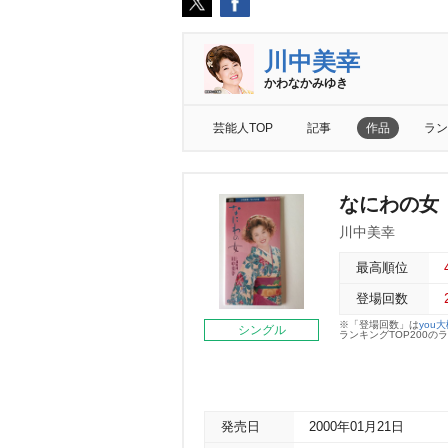
川中美幸
かわなかみゆき
芸能人TOP
記事
作品
ラン
なにわの女
川中美幸
最高順位
登場回数
※「登場回数」は
you
シングル
ランキングTOP200
発売日
2000年01月21日