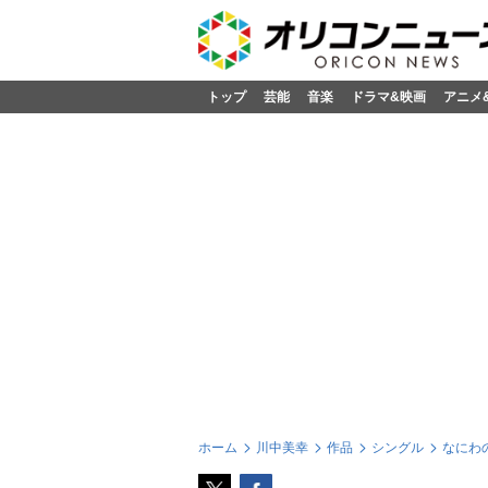
トップ
芸能
音楽
ドラマ&映画
アニメ
ホーム
川中美幸
作品
シングル
なにわ