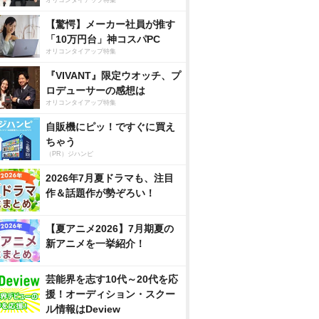
オリコンタイアップ特集
【驚愕】メーカー社員が推す
「10万円台」神コスパPC
オリコンタイアップ特集
『VIVANT』限定ウオッチ、プ
ロデューサーの感想は
オリコンタイアップ特集
自販機にピッ！ですぐに買え
ちゃう
（PR）ジハンピ
2026年7月夏ドラマも、注目
作＆話題作が勢ぞろい！
【夏アニメ2026】7月期夏の
新アニメを一挙紹介！
芸能界を志す10代～20代を応
援！オーディション・スクー
ル情報はDeview