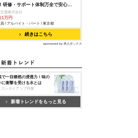
！研修・サポート体制万全で安心デ
ュー！月収100万円超も可能！
日交通株式会社
給1万円
員 / アルバイト・パート / 東京都
続きはこちら
sponsored by 求人ボックス
葉で一目瞭然の浸透力！味の
いに衝撃を受ける水とは
リコンタイアップ特集
新着トレンドをもっと見る