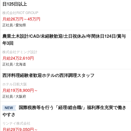
日125日以上
株式会社RIOT GROUP
月給26万円～45万円
正社員 / 愛知県
農業土木設計/CAD/未経験歓迎/土日祝休み/年間休日124日/賞与
年3回
株式会社デミング設計
月給24万2,610円
正社員 / 北海道
西洋料理経験者歓迎ホテルの西洋調理スタッフ
ホテル日航大阪
月給19万8,900円～
正社員 / 大阪府
国際税務等を行う「経理/総合職/」福利厚生充実で働き
NEW
すさ
リンナイ株式会社
月給29万9,050円～