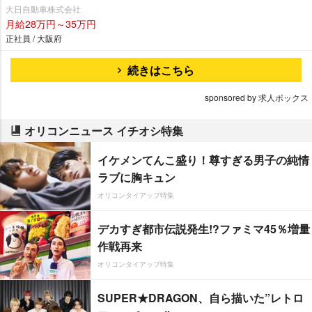
大日自動車株式会社
月給28万円～35万円
正社員 / 大阪府
続きはこちら
sponsored by 求人ボックス
オリコンニュース イチオシ特集
イケメンてんこ盛り！尊すぎる男子の純情
ラブに胸キュン
オリコンタイアップ特集
デカすぎ都市伝説発生!?ファミマ45％増量
作戦再来
オリコンタイアップ特集
SUPER★DRAGON、自ら描いた”レトロ