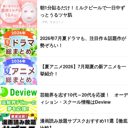
朝1分貼るだけ！ミルクピールで一日中ず
っとうるツヤ肌
（PR）サボリーノ
2026年7月夏ドラマも、注目作＆話題作が
勢ぞろい！
【夏アニメ2026】7月期夏の新アニメを一
挙紹介！
芸能界を志す10代～20代を応援！ オーデ
ィション・スクール情報はDeview
漫画読み放題サブスクおすすめ11選【徹底
比較】