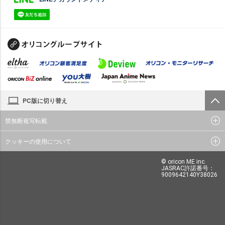
PC版に切り替え
禁無断複写転載
クッキーの使用について
© oricon ME inc.
JASRAC許諾番号：
9009642140Y38026