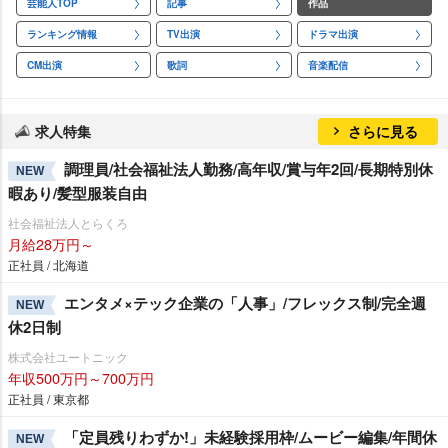
芸能人TOP
記事
作品
ランキング情報
TV出演
ドラマ出演
CM出演
歌詞
音楽配信
求人特集
さらに見る
調理員/社会福祉法人勤務/高年収/賞与年2回/長期特別休
NEW
暇あり/髪型服装自由
社会福祉法人とらくろ
月給28万円～
正社員 / 北海道
エンタメ×テック企業の「人事」/フレックス制/完全週
NEW
休2日制
株式会社ユートニック
年収500万円～700万円
正社員 / 東京都
「定員残りわずか!」未経験採用枠/ムービー編集/年間休
NEW