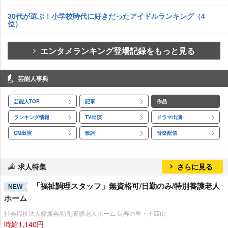
30代が選ぶ！小学校時代に好きだったアイドルランキング（4
位）
エンタメランキング登場記録をもっと見る
芸能人事典
芸能人TOP
記事
作品
ランキング情報
TV出演
ドラマ出演
CM出演
歌詞
音楽配信
求人特集
さらに見る
「福祉調理スタッフ」無資格可/日勤のみ/特別養護老人
NEW
ホーム
社会福祉法人愛燦会/特別養護老人ホーム 長寿の里・十四山
時給1,140円