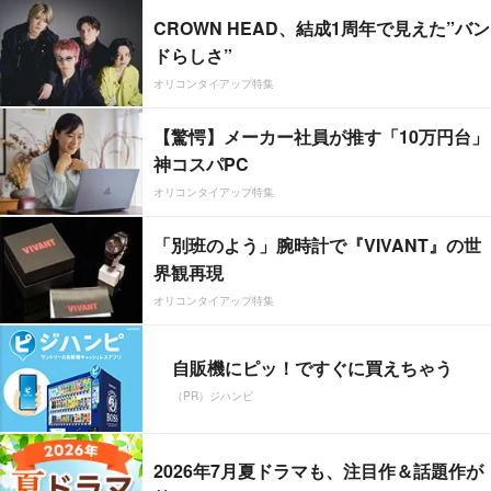
CROWN HEAD、結成1周年で見えた”バン
ドらしさ”
オリコンタイアップ特集
【驚愕】メーカー社員が推す「10万円台」
神コスパPC
オリコンタイアップ特集
「別班のよう」腕時計で『VIVANT』の世
界観再現
オリコンタイアップ特集
自販機にピッ！ですぐに買えちゃう
（PR）ジハンピ
2026年7月夏ドラマも、注目作＆話題作が