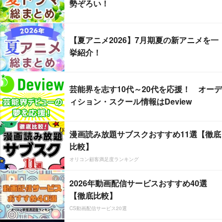
勢ぞろい！
【夏アニメ2026】7月期夏の新アニメを一
挙紹介！
芸能界を志す10代～20代を応援！ オーデ
ィション・スクール情報はDeview
漫画読み放題サブスクおすすめ11選【徹底
比較】
オリコン顧客満足度ランキング
2026年動画配信サービスおすすめ40選
【徹底比較】
CS動画配信サービス20選