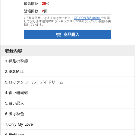
最高順位：
20
位
登場回数：
2
回
※「登場回数」は法人向けサービス・
ORICON BiZ online
で公開
しております週間DVDランキングTOP300のランクイン回数を掲
載しています。
商品購入
収録内容
1.裸足の季節
2.SQUALL
3.ロックンロール・デイドリーム
4.青い珊瑚礁
5.白い恋人
6.風は秋色
7.Only My Love
8.Eighteen