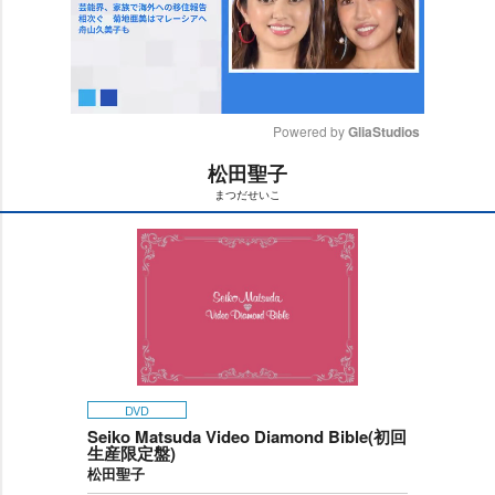
Powered by 
GliaStudios
松田聖子
M
まつだせいこ
u
t
e
DVD
Seiko Matsuda Video Diamond Bible(初回
生産限定盤)
松田聖子