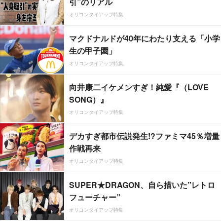
引”のリアル
オリコンタイアップ特集
マクドナルドが40年にわたり支える「小学
生の甲子園」
オリコンタイアップ特集
向井康二イケメンすぎ！純愛『（LOVE
SONG）』
オリコンタイアップ特集
デカすぎ都市伝説発生!?ファミマ45％増量
作戦再来
オリコンタイアップ特集
SUPER★DRAGON、自ら描いた”レトロ
フューチャー”
オリコンタイアップ特集