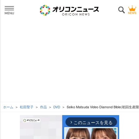
ホーム
松田聖子
作品
DVD
Seiko Matsuda Video Diamond Bible(初回生
このニュースを見る
arrow_forward_ios