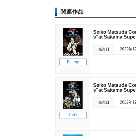
関連作品
Seiko Matsuda Con
s”at Saitama Supe
発売日
2022年1
Blu-ray
Seiko Matsuda Con
s”at Saitama Su
発売日
2022年1
DVD