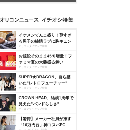
イケメンてんこ盛り！尊すぎ
る男子の純情ラブに胸キュン
オリコンタイアップ特集
お値段そのまま45％増量！フ
ァミマ夏の大盤振る舞い
オリコンタイアップ特集
SUPER★DRAGON、自ら描
いた”レトロフューチャー”
オリコンタイアップ特集
CROWN HEAD、結成1周年で
見えた”バンドらしさ”
オリコンタイアップ特集
【驚愕】メーカー社員が推す
「10万円台」神コスパPC
オリコンタイアップ特集