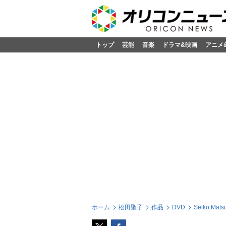
トップ
芸能
音楽
ドラマ&映画
アニメ
ホーム
松田聖子
作品
DVD
Seiko Matsu