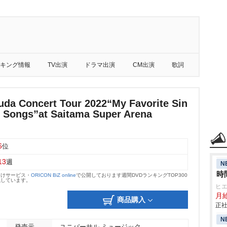
キング情報
TV出演
ドラマ出演
CM出演
歌詞
uda Concert Tour 2022“My Favorite Sin
t Songs”at Saitama Super Arena
6
位
13
週
N
時
向けサービス・
ORICON BiZ online
で公開しております週間DVDランキングTOP300
載しています。
ヒ
月給
商品購入
正社
N