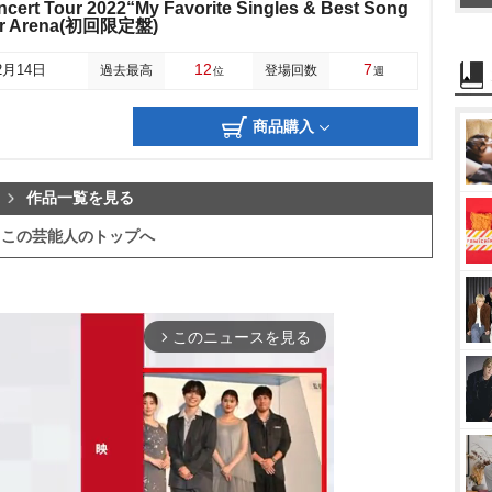
cert Tour 2022“My Favorite Singles & Best Song
per Arena(初回限定盤)
12
7
2月14日
過去最高
登場回数
位
週
商品購入
作品一覧を見る
この芸能人のトップへ
このニュースを見る
arrow_forward_ios