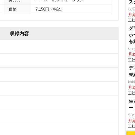
発売元
ユニバーサル ミュージック
ス
税
価格
7,150円（税込）
月
正社
グ
収録内容
ホ
有
いた
月給
正社
デ
未
ko
月
正社
生
ー
SB
月給
正社