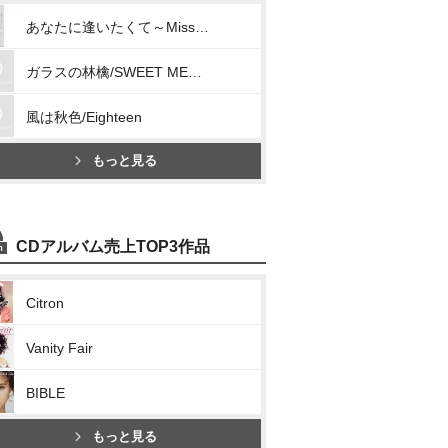
あなたに逢いたくて～Missing You～/明日へと駆け出してゆこう
ガラスの林檎/SWEET MEMORIES
風は秋色/Eighteen
もっと見る
CDアルバム売上TOP3作品
Citron
Vanity Fair
BIBLE
もっと見る