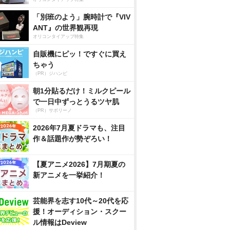
「別班のよう」腕時計で『VIV
ANT』の世界観再現
オリコンタイアップ特集
自販機にピッ！ですぐに買え
ちゃう
（PR）ジハンピ
朝1分貼るだけ！ミルクピール
で一日中ずっとうるツヤ肌
（PR）サボリーノ
2026年7月夏ドラマも、注目
作＆話題作が勢ぞろい！
【夏アニメ2026】7月期夏の
新アニメを一挙紹介！
芸能界を志す10代～20代を応
援！オーディション・スクー
ル情報はDeview