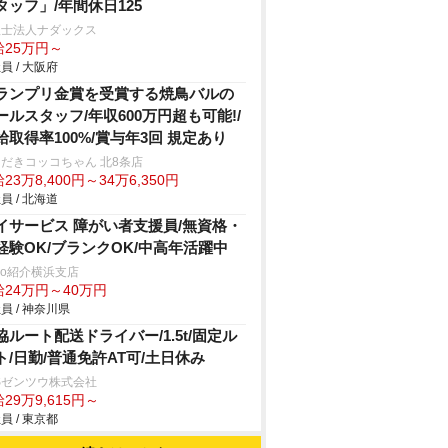
タッフ」/年間休日125
理士法人ナダックス
給25万円～
員 / 大阪府
ランプリ金賞を受賞する焼鳥バルの
ールスタッフ/年収600万円超も可能!/
給取得率100%/賞与年3回 規定あり
だきコッコちゃん 北8条店
23万8,400円～34万6,350円
員 / 北海道
イサービス 障がい者支援員/無資格・
経験OK/ブランクOK/中高年活躍中
trio紹介横浜支店
給24万円～40万円
員 / 神奈川県
協ルート配送ドライバー/1.5t/固定ル
ト/日勤/普通免許AT可/土日休み
Sゼンツウ株式会社
29万9,615円～
員 / 東京都