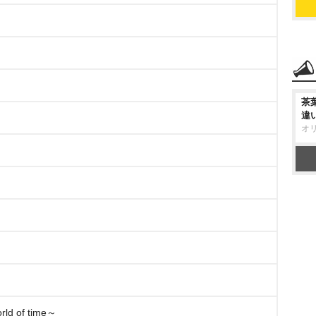
茶
違
オ
ld of time～