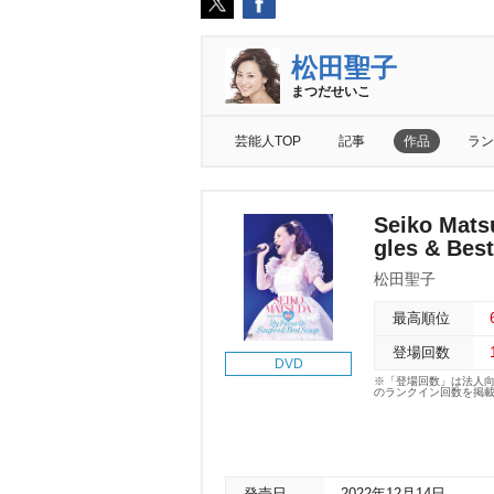
松田聖子
まつだせいこ
芸能人TOP
記事
作品
ラン
Seiko Mats
gles & Bes
松田聖子
最高順位
登場回数
DVD
※「登場回数」は法人
のランクイン回数を掲