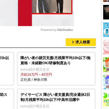
Powered by 
GliaStudios
求人検索
M
u
t
5h以
障がい者の就労支援/月残業平均10h以下/無
資格・未経験OK/研修制度あり
e
kotrio紹介横浜支店
月給24万円～40万円
正社員 / 神奈川県
助ス
デイサービス 障がい者支援員/完全週休2日
制/月残業平均10h以下/中高年活躍中
kotrio紹介横浜支店