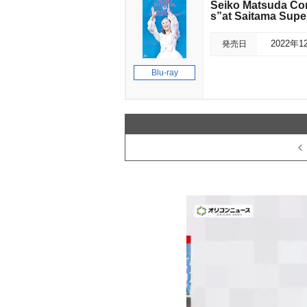
Seiko Matsuda Con
s”at Saitama Su
発売日
2022年1
Blu-ray