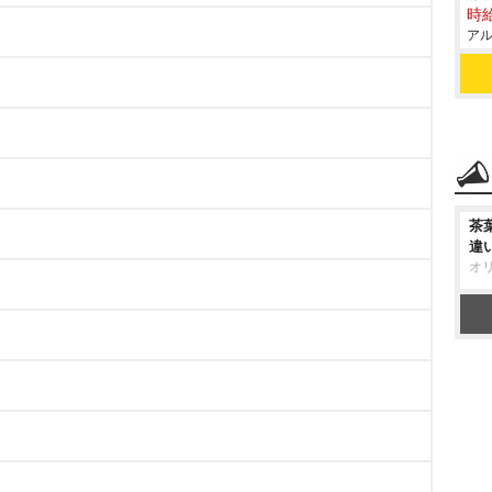
時給
アル
茶
違
オ