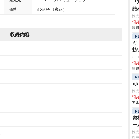
発売元
ユニバーサル ミュージック
「
詰
価格
8,250円（税込）
株
時給
派遣
収録内容
N
キ
払
UT
時給
派遣
N
可
株式
時給
アル
N
資
ー
株
～
府