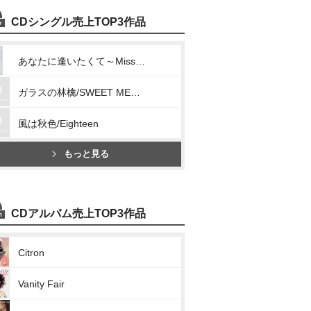
CDシングル売上TOP3作品
あなたに逢いたくて～Missing You～/明日へと駆け出してゆこう
ガラスの林檎/SWEET MEMORIES
風は秋色/Eighteen
もっと見る
CDアルバム売上TOP3作品
Citron
Vanity Fair