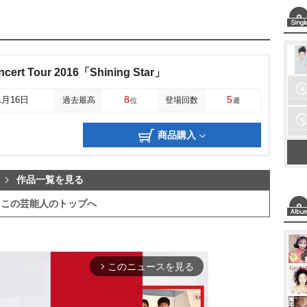
ncert Tour 2016「Shining Star」
8
5
1月16日
過去最高
登場回数
位
週
商品購入
作品一覧を見る
この芸能人のトップへ
このニュースを見る
arrow_forward_ios