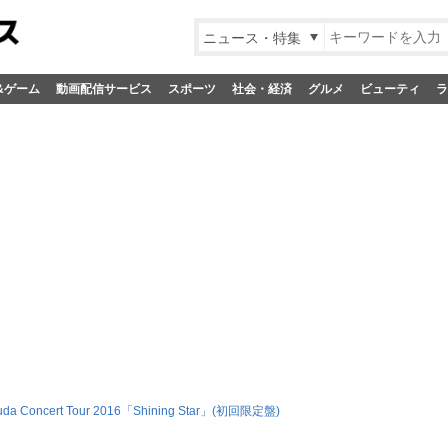
ニュース・特集
&ゲーム
動画配信サービス
スポーツ
社会・経済
グルメ
ビューティ
ラ
suda Concert Tour 2016「Shining Star」(初回限定盤)