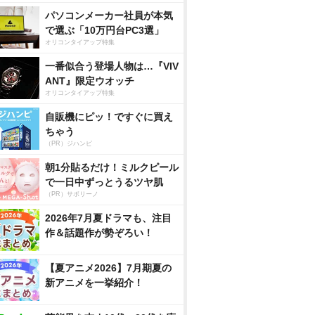
パソコンメーカー社員が本気
で選ぶ「10万円台PC3選」
オリコンタイアップ特集
一番似合う登場人物は…『VIV
ANT』限定ウオッチ
オリコンタイアップ特集
自販機にピッ！ですぐに買え
ちゃう
（PR）ジハンピ
朝1分貼るだけ！ミルクピール
で一日中ずっとうるツヤ肌
（PR）サボリーノ
2026年7月夏ドラマも、注目
作＆話題作が勢ぞろい！
【夏アニメ2026】7月期夏の
新アニメを一挙紹介！