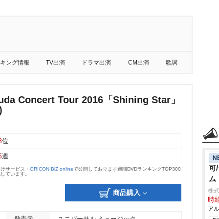
キング情報
TV出演
ドラマ出演
CM出演
歌詞
uda Concert Tour 2016「Shining Star」
)
8
位
5
週
N
可
向けサービス・
ORICON BiZ online
で公開しております週間DVDランキングTOP300
載しています。
ム
株
商品購入
時給
アル