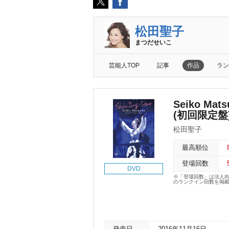
松田聖子
まつだせいこ
芸能人TOP
記事
作品
ラン
Seiko Mats
(初回限定盤
松田聖子
最高順位
登場回数
DVD
※「登場回数」は法人
のランクイン回数を掲