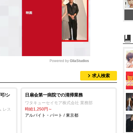
Powered by 
GliaStudios
求人検索
M
u
t
可/シ
日扇会第一病院での清掃業務
e
ワタキューセイモア株式会社 業務部
時給1,250円～
 レス
アルバイト・パート / 東京都