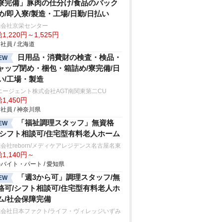
寮完備」豚肉の仕分け/食品のパック
め/即入寮/製造・工場/日勤/日払い
式会社京栄センター
1,220円～1,525円
社員 / 北海道
日用品・消費財の検査・検品・
EW
ャップ閉め・梱包・箱詰め/寮完備/日
い/工場・製造
エージェント株式会社AGT南関東第二CU
1,450円
社員 / 神奈川県
「福祉調理スタッフ」無資格
EW
/シフト相談可/住宅型有料老人ホーム
会社reborn/メディケアレジデンス名古屋名東
1,140円～
バイト・パート / 愛知県
「週3から可」調理スタッフ/無
EW
格可/シフト相談可/住宅型有料老人ホ
ム/社会保障完備
式会社日本ファクト/ライフ・ヴィレッジいずみ
中