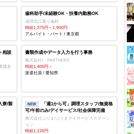
歯科助手/未経験OK・扶養内勤務OK
成増北口通り歯科
時給1,375円～1,900円
アルバイト・パート / 東京都
ト相談
書類作成やデータ入力を行う事務
株式会社I・PARTNERS
養護老
時給1,400円～
派遣社員 / 愛知県
入寮/製
「週1から可」調理スタッフ/無資格
NEW
可/午前のみ/デイサービス/社会保障完備
株式会社ぷりま/ぷりまデイサービスステーシ
ョン
時給1,226円