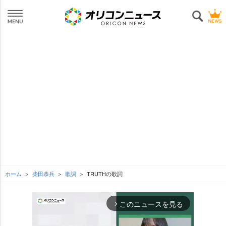
ホーム
柴田恭兵
歌詞
TRUTHの歌詞
このニュースを見る
arrow_forward_ios