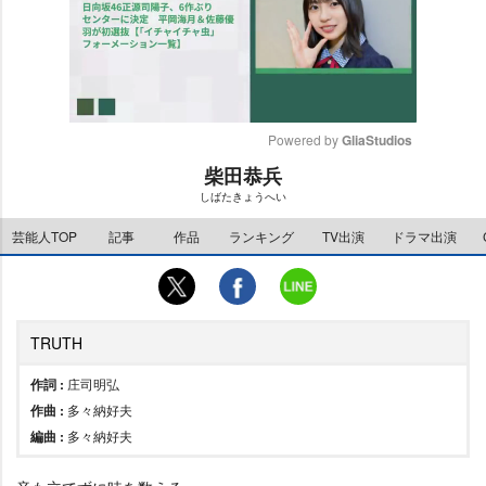
Powered by 
GliaStudios
柴田恭兵
M
しばたきょうへい
u
t
芸能人TOP
記事
作品
ランキング
TV出演
ドラマ出演
e
TRUTH
作詞 :
庄司明弘
作曲 :
多々納好夫
編曲 :
多々納好夫