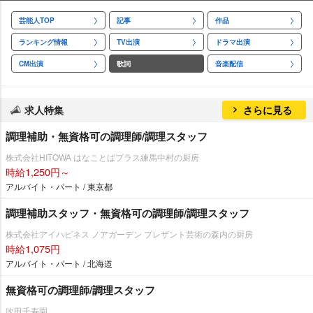
芸能人TOP
記事
作品
ランキング情報
TV出演
ドラマ出演
CM出演
歌詞
音楽配信
求人特集
さらに見る
調理補助・無資格可の調理師/調理スタッフ
株式会社HITOWA はなことばプラス練馬中村の厨房
時給1,250円～
アルバイト・パート / 東京都
調理補助スタッフ・無資格可の調理師/調理スタッフ
株式会社アイハピネス ノアガーデン プレザント芸術の森内の厨房
時給1,075円
アルバイト・パート / 北海道
無資格可の調理師/調理スタッフ
吹田千寿園