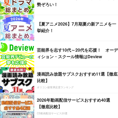
勢ぞろい！
【夏アニメ2026】7月期夏の新アニメを一
挙紹介！
芸能界を志す10代～20代を応援！ オーデ
ィション・スクール情報はDeview
漫画読み放題サブスクおすすめ11選【徹底
比較】
オリコン顧客満足度ランキング
2026年動画配信サービスおすすめ40選
【徹底比較】
CS動画配信サービス20選