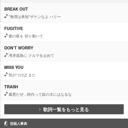
BREAK OUT
"無理は承知"ザケンなよ ハリー
FUGITIVE
紫の夜を 切り裂いて
DON’T WORRY
湾岸道路に クルマを止めて
MISS YOU
気がつけば また
TRASH
最悪だぜ…時代って奴の犬にはなるな
歌詞一覧をもっと見る
芸能人事典