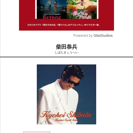
Powered by 
GliaStudios
柴田恭兵
M
しばたきょうへい
u
t
e