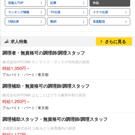
芸能人TOP
記事
作品
ランキング情報
TV出演
ドラマ出演
CM出演
歌詞
音楽配信
求人特集
さらに見る
調理者・無資格可の調理師/調理スタッフ
株式会社HITOWA サンライズ・ヴィラ小竹向原の厨房
時給1,350円～
アルバイト・パート / 東京都
調理補助・無資格可の調理師/調理スタッフ
株式会社HITOWA はなことばプラス練馬中村の厨房
時給1,250円～
アルバイト・パート / 東京都
調理補助スタッフ・無資格可の調理師/調理スタッフ
太閤折詰株式会社 上町みどり保育園内の厨房
時給1,177円～