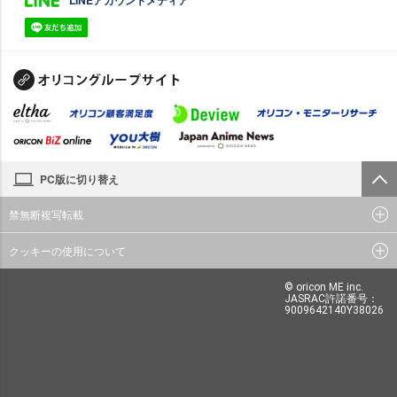
PC版に切り替え
禁無断複写転載
クッキーの使用について
© oricon ME inc.
JASRAC許諾番号：
9009642140Y38026