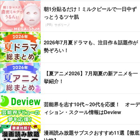
朝1分貼るだけ！ミルクピールで一日中ず
っとうるツヤ肌
（PR）サボリーノ
2026年7月夏ドラマも、注目作＆話題作が
勢ぞろい！
【夏アニメ2026】7月期夏の新アニメを一
挙紹介！
芸能界を志す10代～20代を応援！ オーデ
ィション・スクール情報はDeview
漫画読み放題サブスクおすすめ11選【徹底