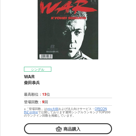
シングル
WAR
柴田恭兵
最高順位：
13
位
登場回数：
9
回
※「登場回数」は
you大樹
および法人向けサービス・
ORICON
BiZ online
で公開しております週間シングルランキングTOP200
のランクイン回数を掲載しています。
商品購入