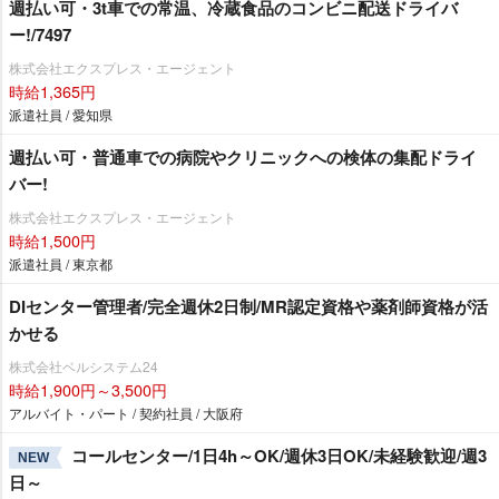
週払い可・3t車での常温、冷蔵食品のコンビニ配送ドライバ
ー!/7497
株式会社エクスプレス・エージェント
時給1,365円
派遣社員 / 愛知県
週払い可・普通車での病院やクリニックへの検体の集配ドライ
バー!
株式会社エクスプレス・エージェント
時給1,500円
派遣社員 / 東京都
DIセンター管理者/完全週休2日制/MR認定資格や薬剤師資格が活
かせる
株式会社ベルシステム24
時給1,900円～3,500円
アルバイト・パート / 契約社員 / 大阪府
コールセンター/1日4h～OK/週休3日OK/未経験歓迎/週3
NEW
日～