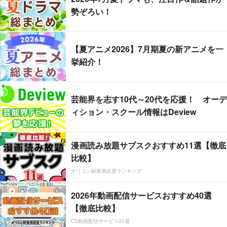
勢ぞろい！
【夏アニメ2026】7月期夏の新アニメを一
挙紹介！
芸能界を志す10代～20代を応援！ オーデ
ィション・スクール情報はDeview
漫画読み放題サブスクおすすめ11選【徹底
比較】
オリコン顧客満足度ランキング
2026年動画配信サービスおすすめ40選
【徹底比較】
CS動画配信サービス20選