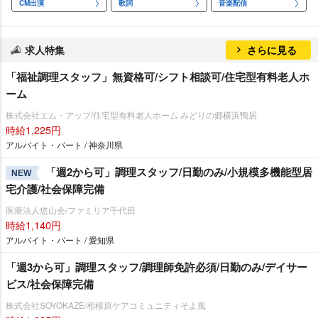
CM出演
歌詞
音楽配信
求人特集
さらに見る
「福祉調理スタッフ」無資格可/シフト相談可/住宅型有料老人ホ
ーム
株式会社エム・アップ/住宅型有料老人ホーム みどりの郷横浜鴨居
時給1,225円
アルバイト・パート / 神奈川県
「週2から可」調理スタッフ/日勤のみ/小規模多機能型居
NEW
宅介護/社会保障完備
医療法人悠山会/ファミリア千代田
時給1,140円
アルバイト・パート / 愛知県
「週3から可」調理スタッフ/調理師免許必須/日勤のみ/デイサー
ビス/社会保障完備
株式会社SOYOKAZE/相模原ケアコミュニティそよ風