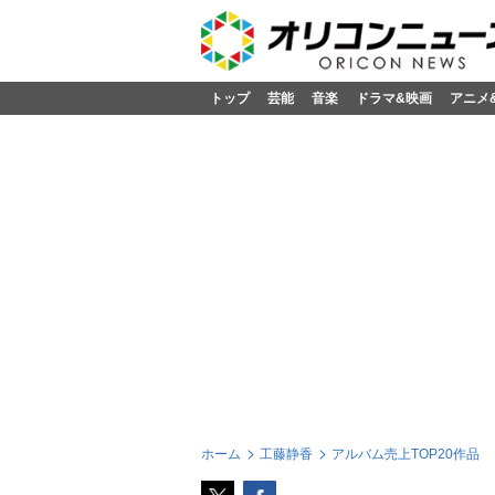
トップ
芸能
音楽
ドラマ&映画
アニメ
ホーム
工藤静香
アルバム売上TOP20作品