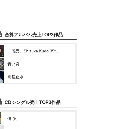
合算アルバム売上TOP3作品
「感受」Shizuka Kudo 35th Anniversary self-cover album
青い炎
明鏡止水
CDシングル売上TOP3作品
慟 哭