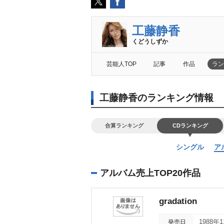
工藤静香
くどうしずか
芸能人TOP
記事
作品
ラン
工藤静香のランキング情報
合算ランキング
CDランキング
シングル
ア
アルバム売上TOP20作品
gradation
発売日
1988年