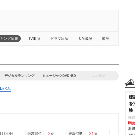
キング情報
TV出演
ドラマ出演
CM出演
歌詞
デジタルランキング
ミュージックDVD･BD
エンタメ
ルバム
建
を
験
株
時給
派遣
2
21
11月30日
最高順位
登場回数
位
週