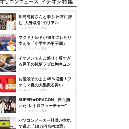
川島海荷さんと学ぶ 日常に潜
む“人身取引”のリアル
オリコンタイアップ特集
マクドナルドが40年にわたり
支える「小学生の甲子園」
オリコンタイアップ特集
イケメンてんこ盛り！尊すぎ
る男子の純情ラブに胸キュン
オリコンタイアップ特集
お値段そのまま45％増量！フ
ァミマ夏の大盤振る舞い
オリコンタイアップ特集
SUPER★DRAGON、自ら描
いた”レトロフューチャー”
オリコンタイアップ特集
パソコンメーカー社員が本気
で選ぶ「10万円台PC3選」