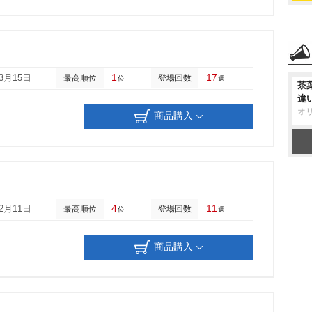
1
17
03月15日
最高順位
登場回数
位
週
茶
違
オ
商品購入
4
11
12月11日
最高順位
登場回数
位
週
商品購入