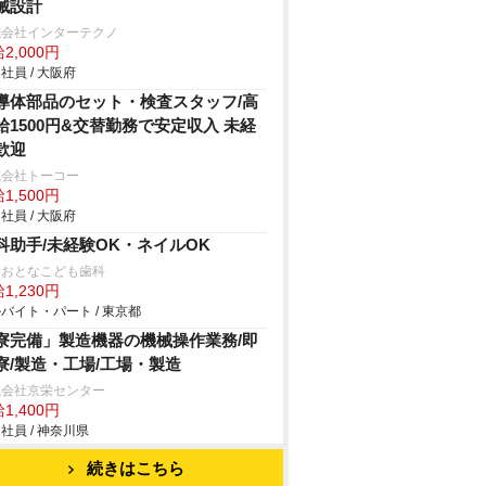
械設計
式会社インターテクノ
2,000円
社員 / 大阪府
導体部品のセット・検査スタッフ/高
給1500円&交替勤務で安定収入 未経
歓迎
式会社トーコー
1,500円
社員 / 大阪府
科助手/未経験OK・ネイルOK
野おとなこども歯科
1,230円
バイト・パート / 東京都
寮完備」製造機器の機械操作業務/即
寮/製造・工場/工場・製造
式会社京栄センター
1,400円
社員 / 神奈川県
続きはこちら