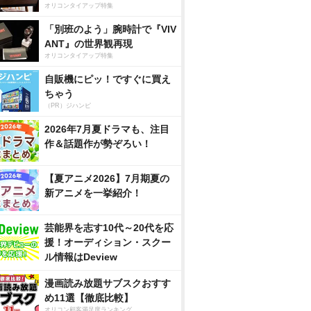
オリコンタイアップ特集
「別班のよう」腕時計で『VIV
ANT』の世界観再現
オリコンタイアップ特集
自販機にピッ！ですぐに買え
ちゃう
（PR）ジハンピ
2026年7月夏ドラマも、注目
作＆話題作が勢ぞろい！
【夏アニメ2026】7月期夏の
新アニメを一挙紹介！
芸能界を志す10代～20代を応
援！オーディション・スクー
ル情報はDeview
漫画読み放題サブスクおすす
め11選【徹底比較】
オリコン顧客満足度ランキング