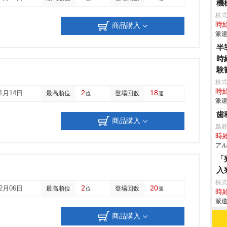
機
株
時給
商品購入
派遣
半
時
験
株
時給
2
18
11月14日
最高順位
登場回数
位
週
派遣
歯
商品購入
島
時給
アル
「
入
株
2
20
12月06日
最高順位
登場回数
位
週
時給
派遣
商品購入