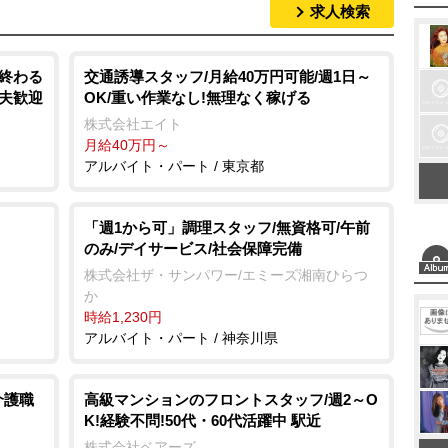
求人検索
M
u
t
く終わる
交通誘導スタッフ/月給40万円可能/週1日～
主夫歓迎
OK/重い作業なし!無理なく稼げる
e
株式会社エイト
月給40万円～
アルバイト・パート / 東京都
「週1から可」調理スタッフ/無資格可/午前
のみ/デイサービス/社会保障完備
株式会社ザ・サンパワー/エミーズ湘南ひらつ
か
時給1,230円
アルバイト・パート / 神奈川県
介護職
高級マンションのフロントスタッフ/週2～O
K!経験不問!50代・60代活躍中 駅近
株式会社ベアーズ