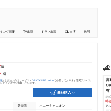
キング情報
TV出演
ドラマ出演
CM出演
歌詞
2
位
21
週
⾼
大樹
および法人向けサービス・
ORICON BiZ online
で公開しております週間アルバム
のランクイン回数を掲載しています。
O
有
商品購入
株
時給
発売元
ポニーキャニオン
アル