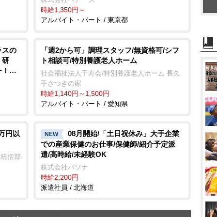
時給1,350円～
アルバイト・パート / 東京都
ラスの
「週2から可」調理スタッフ/無資格可/シフ
！研
ト相談可/特別養護老人ホーム
ー！月
社会福祉法人千寿会/特別養護老人ホーム 長久
手さつきの家
時給1,140円～1,500円
アルバイト・パート / 愛知県
3万円以
08月開始/「土日祝休み」大手企業
NEW
での産業保健のお仕事/保健師/紹介予定派
遣/高時給/未経験OK
業統括部
株式会社パソナ
時給2,200円
派遣社員 / 北海道