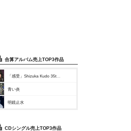
合算アルバム売上TOP3作品
「感受」Shizuka Kudo 35th Anniversary self-cover album
青い炎
明鏡止水
CDシングル売上TOP3作品