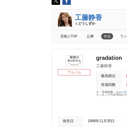
工藤静香
くどうしずか
芸能人TOP
記事
作品
ラン
gradation
工藤静香
アルバム
最高順位
登場回数
※「登場回数」は
you
ランキングTOP300
発売日
1988年11月30日