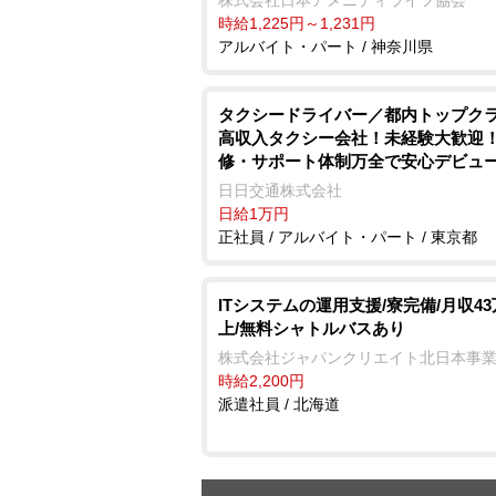
時給1,225円～1,231円
アルバイト・パート / 神奈川県
タクシードライバー／都内トップク
高収入タクシー会社！未経験大歓迎
修・サポート体制万全で安心デビュ
収100万円超も可能！
日日交通株式会社
日給1万円
正社員 / アルバイト・パート / 東京都
ITシステムの運用支援/寮完備/月収4
上/無料シャトルバスあり
株式会社ジャパンクリエイト北日本事
時給2,200円
派遣社員 / 北海道