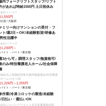
場内フォークリフトスタッフ/リフト
許があれば時給1550円 土日祝休み
式会社トーコー
1,550円
社員 / 大阪府
ァミリー向けマンションの受付・フ
ント/週2日～OK!未経験歓迎!研修あ
 男性活躍中
式会社ベアーズ
1,230円～
バイト・パート / 東京都
週3から可」調理スタッフ/無資格可/
後のみ/特別養護老人ホーム/社会保障
備
会福祉法人恩賜財団東京都同胞援護会/特別養護
ホーム ひかり苑
1,226円～1,255円
バイト・パート / 東京都
単作業/冷凍コロッケの製造/未経験
K/日払い・週払いOK
式会社ジャパンクリエイト北日本事業統括部