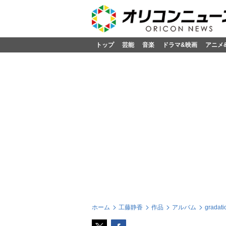
トップ
芸能
音楽
ドラマ&映画
アニメ
ホーム
工藤静香
作品
アルバム
gradati