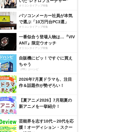
いた”レトロフューチャー”
オリコンタイアップ特集
パソコンメーカー社員が本気
で選ぶ「10万円台PC3選」
オリコンタイアップ特集
一番似合う登場人物は…『VIV
ANT』限定ウオッチ
オリコンタイアップ特集
自販機にピッ！ですぐに買え
ちゃう
（PR）ジハンピ
2026年7月夏ドラマも、注目
作＆話題作が勢ぞろい！
【夏アニメ2026】7月期夏の
新アニメを一挙紹介！
芸能界を志す10代～20代を応
援！オーディション・スクー