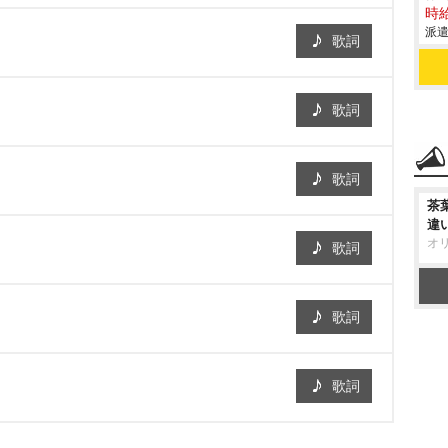
時給
派遣
歌詞
歌詞
歌詞
茶
違
オ
歌詞
歌詞
歌詞