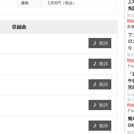
工
価格
2,816円（税込）
免
株
時給
収録曲
派遣
フ
ロ
歌詞
り
株
時給
歌詞
アル
「
午
歌詞
完
社
老人
歌詞
時給
アル
簡
O
歌詞
株