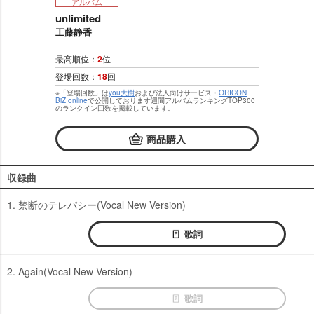
アルバム
unlimited
工藤静香
最高順位：
2
位
登場回数：
18
回
※「登場回数」は
you大樹
および法人向けサービス・
ORICON
BiZ online
で公開しております週間アルバムランキングTOP300
のランクイン回数を掲載しています。
商品購入
収録曲
1. 禁断のテレパシー(Vocal New Version)
歌詞
2. Again(Vocal New Version)
歌詞