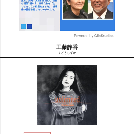
Powered by 
GliaStudios
工藤静香
M
くどうしずか
u
t
e