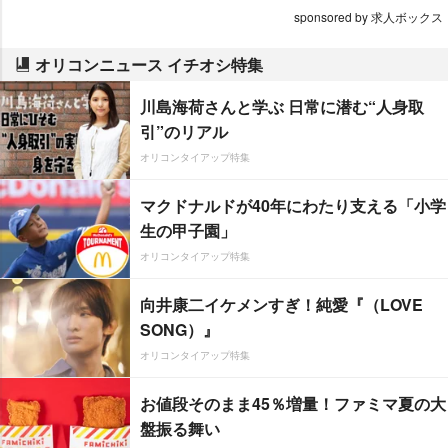
sponsored by 求人ボックス
オリコンニュース イチオシ特集
川島海荷さんと学ぶ 日常に潜む“人身取
引”のリアル
オリコンタイアップ特集
マクドナルドが40年にわたり支える「小学
生の甲子園」
オリコンタイアップ特集
向井康二イケメンすぎ！純愛『（LOVE
SONG）』
オリコンタイアップ特集
お値段そのまま45％増量！ファミマ夏の大
盤振る舞い