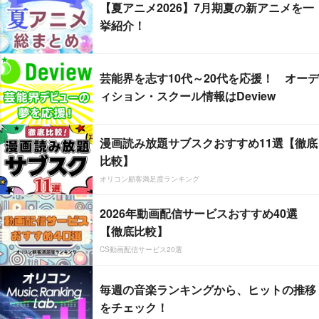
【夏アニメ2026】7月期夏の新アニメを一
挙紹介！
芸能界を志す10代～20代を応援！ オーデ
ィション・スクール情報はDeview
漫画読み放題サブスクおすすめ11選【徹底
比較】
オリコン顧客満足度ランキング
2026年動画配信サービスおすすめ40選
【徹底比較】
CS動画配信サービス20選
毎週の音楽ランキングから、ヒットの推移
をチェック！