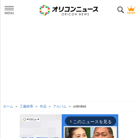
ホーム
工藤静香
作品
アルバム
unlimited
このニュースを見る
arrow_forward_ios