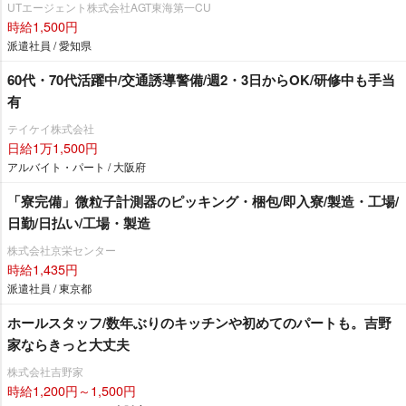
UTエージェント株式会社AGT東海第一CU
時給1,500円
派遣社員 / 愛知県
60代・70代活躍中/交通誘導警備/週2・3日からOK/研修中も手当
有
テイケイ株式会社
日給1万1,500円
アルバイト・パート / 大阪府
「寮完備」微粒子計測器のピッキング・梱包/即入寮/製造・工場/
日勤/日払い/工場・製造
株式会社京栄センター
時給1,435円
派遣社員 / 東京都
ホールスタッフ/数年ぶりのキッチンや初めてのパートも。吉野
家ならきっと大丈夫
株式会社吉野家
時給1,200円～1,500円