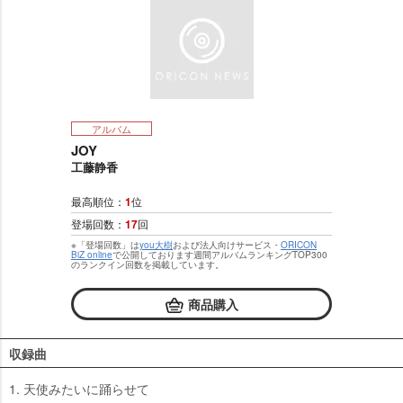
アルバム
JOY
工藤静香
最高順位：
1
位
登場回数：
17
回
※「登場回数」は
you大樹
および法人向けサービス・
ORICON
BiZ online
で公開しております週間アルバムランキングTOP300
のランクイン回数を掲載しています。
商品購入
収録曲
1. 天使みたいに踊らせて