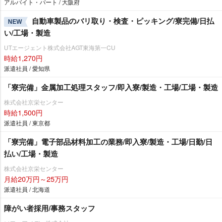
アルバイト・パート / 大阪府
自動車製品のバリ取り・検査・ピッキング/寮完備/日払
NEW
い/工場・製造
UTエージェント株式会社AGT東海第一CU
時給1,270円
派遣社員 / 愛知県
「寮完備」金属加工処理スタッフ/即入寮/製造・工場/工場・製造
株式会社京栄センター
時給1,500円
派遣社員 / 東京都
「寮完備」電子部品材料加工の業務/即入寮/製造・工場/日勤/日
払い/工場・製造
株式会社京栄センター
月給20万円～25万円
派遣社員 / 北海道
障がい者採用/事務スタッフ