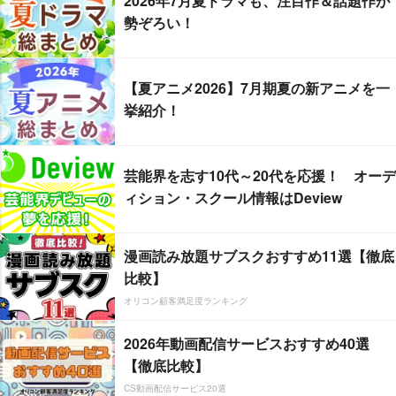
2026年7月夏ドラマも、注目作＆話題作が
勢ぞろい！
【夏アニメ2026】7月期夏の新アニメを一
挙紹介！
芸能界を志す10代～20代を応援！ オーデ
ィション・スクール情報はDeview
漫画読み放題サブスクおすすめ11選【徹底
比較】
オリコン顧客満足度ランキング
2026年動画配信サービスおすすめ40選
【徹底比較】
CS動画配信サービス20選