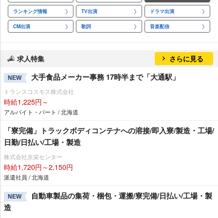
ランキング情報
TV出演
ドラマ出演
CM出演
歌詞
音楽配信
求人特集
さらに見る
大手食品メーカー事務 17時半まで「大通駅」
NEW
トランスコスモス株式会社
時給1,225円～
アルバイト・パート / 北海道
「寮完備」トラックボディコンテナへの溶接/即入寮/製造・工場/
日勤/日払い/工場・製造
株式会社京栄センター
時給1,720円～2,150円
派遣社員 / 北海道
自動車製品の集荷・梱包・運搬/寮完備/日払い/工場・製
NEW
造