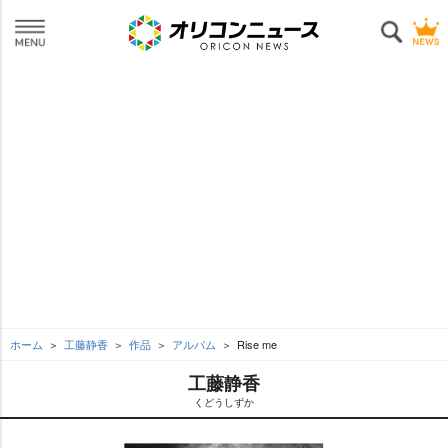
ホーム
工藤静香
作品
アルバム
Rise me
工藤静香
くどうしずか