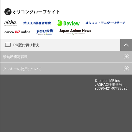
PC版に切り替え
禁無断複写転載
クッキーの使用について
© oricon ME inc.
JASRAC許諾番号：
9009642140Y38026