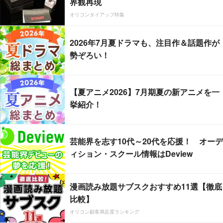
界観再現
オリコンタイアップ特集
2026年7月夏ドラマも、注目作＆話題作が
勢ぞろい！
【夏アニメ2026】7月期夏の新アニメを一
挙紹介！
芸能界を志す10代～20代を応援！ オーデ
ィション・スクール情報はDeview
漫画読み放題サブスクおすすめ11選【徹底
比較】
オリコン顧客満足度ランキング