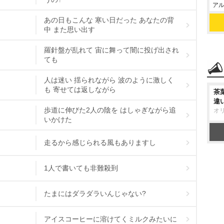
アル
あの日もこんな 寒い日だった あなたの背
中 また思い出す
羅針盤が乱れて 宙に舞って闇に投げ出され
ても
人は迷い 揺られながら 波のように激しく
も 寄せては返しながら
茶
違
歩道に伸びた2人の陰を はしゃぎながら追
オ
いかけた
走るから感じられる風もありますし
1人で書いても非難殺到
たまにはダラダラいんじゃない?
アイスコーヒーに溶けてくミルクみたいに