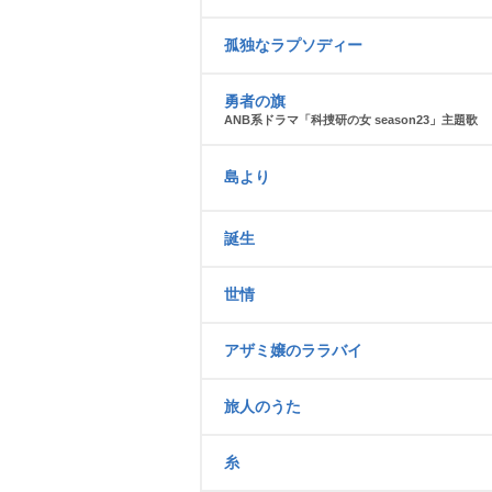
孤独なラプソディー
勇者の旗
ANB系ドラマ「科捜研の女 season23」主題歌
島より
誕生
世情
アザミ嬢のララバイ
旅人のうた
糸