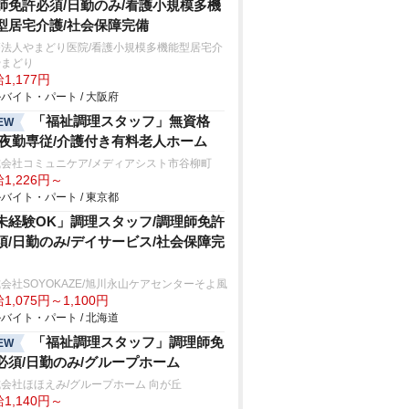
師免許必須/日勤のみ/看護小規模多機
型居宅介護/社会保障完備
療法人やまどり医院/看護小規模多機能型居宅介
やまどり
1,177円
バイト・パート / 大阪府
「福祉調理スタッフ」無資格
EW
/夜勤専従/介護付き有料老人ホーム
式会社コミュニケア/メディアシスト市谷柳町
1,226円～
バイト・パート / 東京都
未経験OK」調理スタッフ/調理師免許
須/日勤のみ/デイサービス/社会保障完
会社SOYOKAZE/旭川永山ケアセンターそよ風
1,075円～1,100円
バイト・パート / 北海道
「福祉調理スタッフ」調理師免
EW
必須/日勤のみ/グループホーム
会社ほほえみ/グループホーム 向が丘
1,140円～