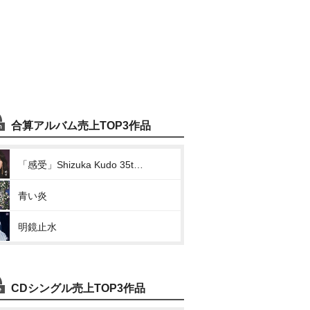
合算アルバム売上TOP3作品
「感受」Shizuka Kudo 35th Anniversary self-cover album
青い炎
明鏡止水
CDシングル売上TOP3作品