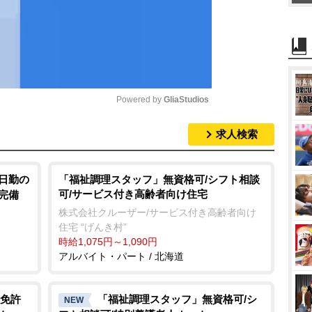
Powered by 
GliaStudios
求人検索
M
u
t
/日勤の
「福祉調理スタッフ」無資格可/シフト相談
可/サービス付き高齢者向け住宅
完備
e
株式会社クルーザー/サービス付き高齢者向け
住宅 “げんき村”
時給1,075円～1,090円
アルバイト・パート / 北海道
免許
「福祉調理スタッフ」無資格可/シ
NEW