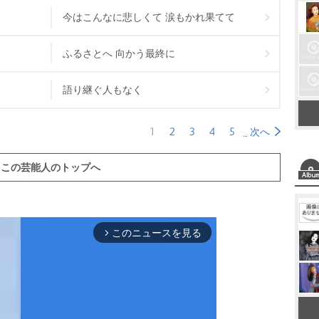
今はこんなに悲しくて 涙もかれ果てて
ふるさとへ 向かう最終に
語り継ぐ人もなく
1
2
3
4
5
次へ
この芸能人のトップへ
このニュースを見る
arrow_forward_ios