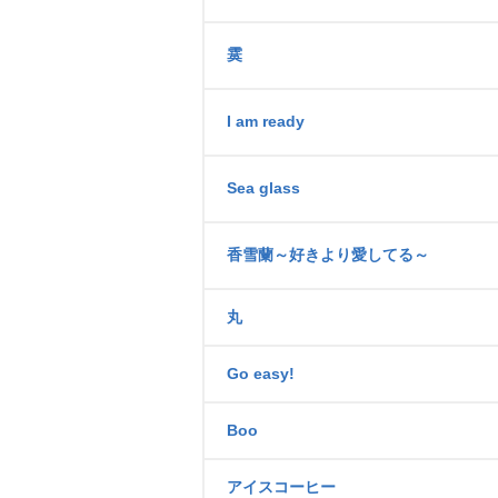
霙
I am ready
Sea glass
香雪蘭～好きより愛してる～
丸
Go easy!
Boo
アイスコーヒー