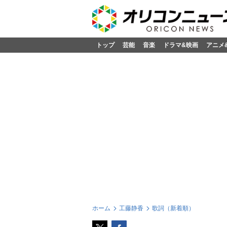
トップ
芸能
音楽
ドラマ&映画
アニメ
ホーム
工藤静香
歌詞（新着順）