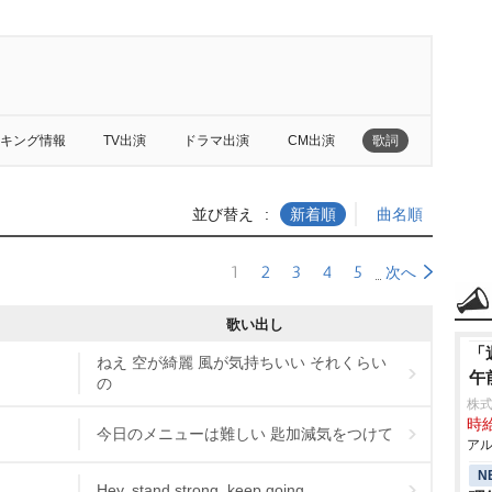
キング情報
TV出演
ドラマ出演
CM出演
歌詞
並び替え
新着順
曲名順
1
2
3
4
5
次へ
歌い出し
「
ねえ 空が綺麗 風が気持ちいい それくらい
午
の
株式
時給
今日のメニューは難しい 匙加減気をつけて
アル
N
Hey, stand strong, keep going.