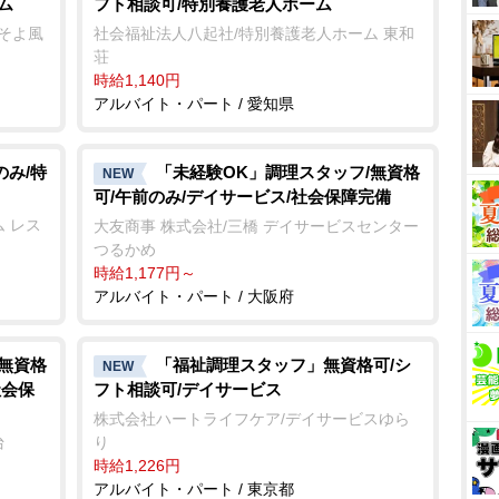
ム
フト相談可/特別養護老人ホーム
クそよ風
社会福祉法人八起社/特別養護老人ホーム 東和
荘
時給1,140円
アルバイト・パート / 愛知県
のみ/特
「未経験OK」調理スタッフ/無資格
NEW
可/午前のみ/デイサービス/社会保障完備
 レス
大友商事 株式会社/三橋 デイサービスセンター
つるかめ
時給1,177円～
アルバイト・パート / 大阪府
/無資格
「福祉調理スタッフ」無資格可/シ
NEW
社会保
フト相談可/デイサービス
株式会社ハートライフケア/デイサービスゆら
台
り
時給1,226円
アルバイト・パート / 東京都