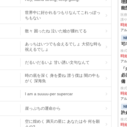
理
能
世界中に好かれるつもりなんてこれっぽっ
医
ちもない
護
時給
アル
散々 困ったね 泣いた瞼が腫れてる
N
可
あっちはいつでも会えるでしょ 大切な時も
祝えるでしょ
株
時給
アル
だるいだるいよ 甘い誘い文句なんて
「
必
時の底を深く 身を委ね 漂う僕は 闇の中も
がく 深海魚
備
株式
時給
I am a suuuu-per supercar
アル
N
崖っぷちの運命から
許
株式
空に煌めく 満天の星に あなたは今 何を願
時給
うの?