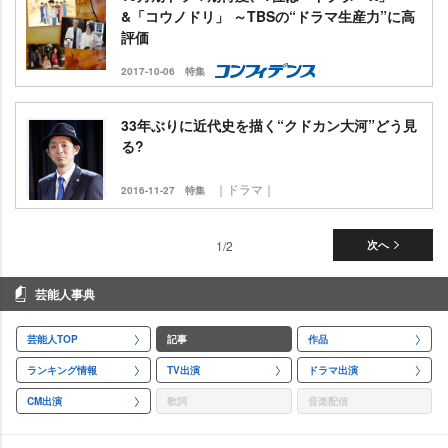
&「コウノドリ」 ～TBSの“ドラマ生産力”に高
評価
2017-10-06
特集
33年ぶりに近代史を描く“クドカン大河”どう見
る?
｜ドラマ｜
2016-11-27
特集
1/2
次へ
芸能人事典
芸能人TOP
記事
作品
ランキング情報
TV出演
ドラマ出演
CM出演
歌詞
音楽配信