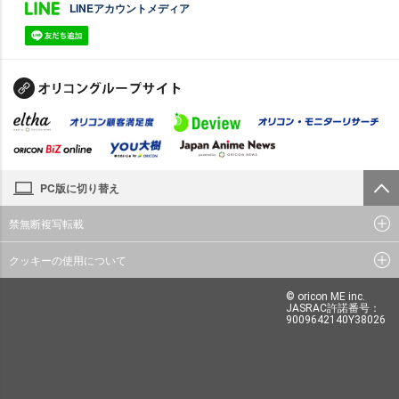
LINEアカウントメディア
PC版に切り替え
禁無断複写転載
クッキーの使用について
© oricon ME inc.
JASRAC許諾番号：
9009642140Y38026