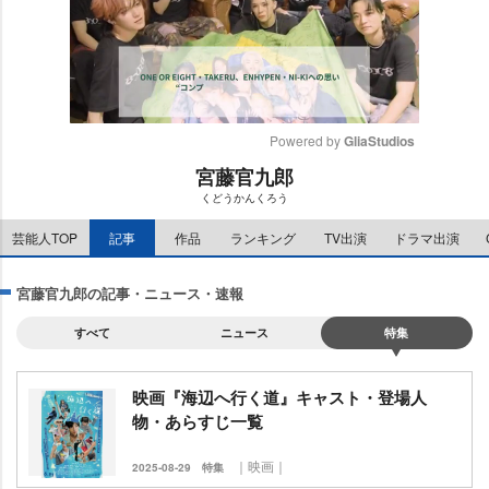
Powered by 
GliaStudios
宮藤官九郎
M
くどうかんくろう
u
t
芸能人TOP
記事
作品
ランキング
TV出演
ドラマ出演
e
宮藤官九郎の記事・ニュース・速報
すべて
ニュース
特集
映画『海辺へ行く道』キャスト・登場人
物・あらすじ一覧
｜映画｜
2025-08-29
特集