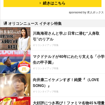
続きはこちら
sponsored by 求人ボックス
オリコンニュース イチオシ特集
川島海荷さんと学ぶ 日常に潜む“人身取
引”のリアル
オリコンタイアップ特集
マクドナルドが40年にわたり支える「小学
生の甲子園」
オリコンタイアップ特集
向井康二イケメンすぎ！純愛『（LOVE
SONG）』
オリコンタイアップ特集
大好評につき再び！ファミマ名物45％増量