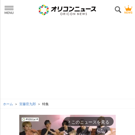
ホーム
宮藤官九郎
特集
このニュースを見る
arrow_forward_ios