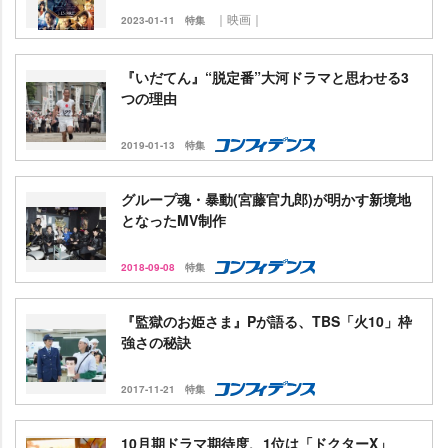
｜映画｜
2023-01-11
特集
『いだてん』“脱定番”大河ドラマと思わせる3
つの理由
2019-01-13
特集
グループ魂・暴動(宮藤官九郎)が明かす新境地
となったMV制作
2018-09-08
特集
『監獄のお姫さま』Pが語る、TBS「火10」枠
強さの秘訣
2017-11-21
特集
10月期ドラマ期待度、1位は「ドクターX」