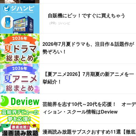
自販機にピッ！ですぐに買えちゃう
（PR）ジハンピ
2026年7月夏ドラマも、注目作＆話題作が
勢ぞろい！
【夏アニメ2026】7月期夏の新アニメを一
挙紹介！
芸能界を志す10代～20代を応援！ オーデ
ィション・スクール情報はDeview
漫画読み放題サブスクおすすめ11選【徹底