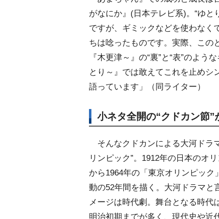
がなにか』(日本テレビ系)。“ゆ
ですが、ギミックなどを使わなく
ちは唸ったものです。実際、この
『木更津～』の“裏”と“表”のよ
とり～』では敢えてこれを止めシ
語っています」（同ライター）
小ネタ全開の“クドカン節
そんなクドカンによる大河ドラマ
リンピック”。1912年の日本のオ
から1964年の「東京オリンピッ
動の52年間を描く。大河ドラマと
メージは時代劇。舞台となる時代
明治初期までが多く、現代史や近