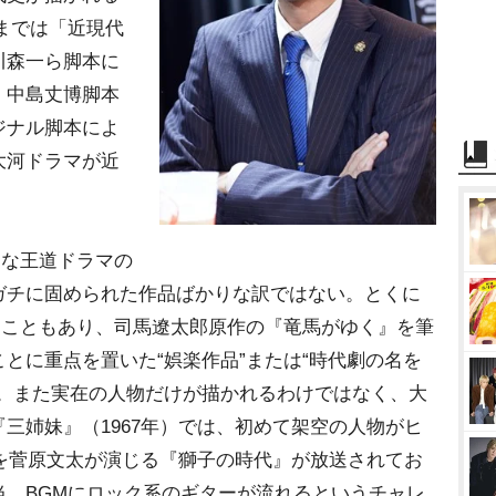
年までは「近現代
川森一ら脚本に
・中島丈博脚本
ジナル脚本によ
大河ドラマが近
的な王道ドラマの
ガチに固められた作品ばかりな訳ではない。とくに
たこともあり、司馬遼太郎原作の『竜馬がゆく』を筆
とに重点を置いた“娯楽作品”または“時代劇の名を
た。また実在の人物だけが描かれるわけではなく、大
三姉妹』（1967年）では、初めて架空の人物がヒ
物を菅原文太が演じる『獅子の時代』が放送されてお
当。BGMにロック系のギターが流れるというチャレ