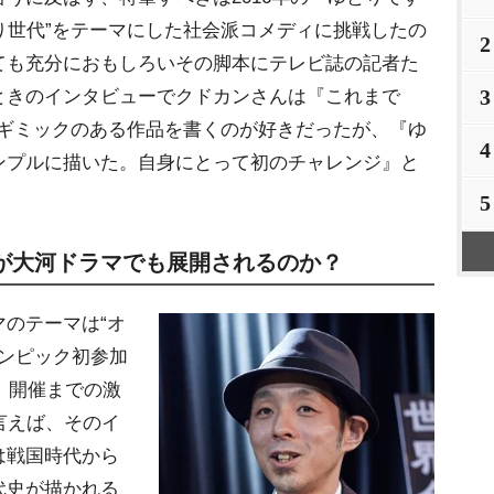
とり世代”をテーマにした社会派コメディに挑戦したの
2
ても充分におもしろいその脚本にテレビ誌の記者た
3
ときのインタビューでクドカンさんは『これまで
うなギミックのある作品を書くのが好きだったが、『ゆ
4
ンプルに描いた。自身にとって初のチャレンジ』と
5
”が大河ドラマでも展開されるのか？
のテーマは“オ
リンピック初参加
ク」開催までの激
言えば、そのイ
は戦国時代から
代史が描かれる