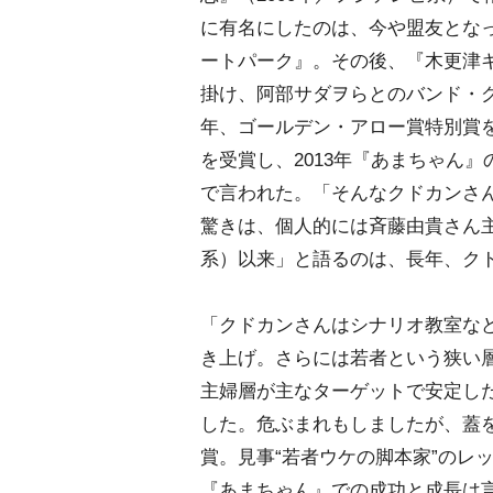
に有名にしたのは、今や盟友とな
ートパーク』。その後、『木更津キ
掛け、阿部サダヲらとのバンド・グ
年、ゴールデン・アロー賞特別賞を
を受賞し、2013年『あまちゃん
で言われた。「そんなクドカンさ
驚きは、個人的には斉藤由貴さん主
系）以来」と語るのは、長年、ク
「クドカンさんはシナリオ教室な
き上げ。さらには若者という狭い
主婦層が主なターゲットで安定し
した。危ぶまれもしましたが、蓋
賞。見事“若者ウケの脚本家”のレ
『あまちゃん』での成功と成長は言