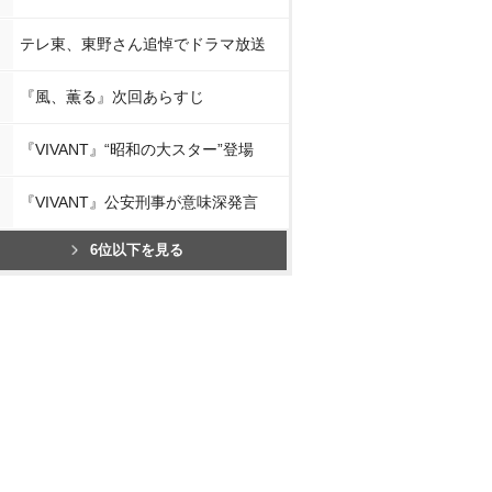
テレ東、東野さん追悼でドラマ放送
『風、薫る』次回あらすじ
『VIVANT』“昭和の大スター”登場
『VIVANT』公安刑事が意味深発言
6位以下を見る