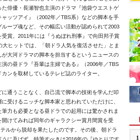
った俳優・長瀬智也主演のドラマ『池袋ウエストゲ
ャッツアイ』（2002年／TBS系）などの脚本を手
ループ魂など、その幅広い活動が認められて2003
受賞。2011年には『うぬぼれ刑事』で向田邦子賞
』の大ヒットでは、「朝ドラ人気を復活させた」とま
んが大河ドラマの脚本を担当するというニュースの
演の昼ドラ『吾輩は主婦である』（2006年／TBS
ドカンを取材しているテレビ誌のライター。
どに通うことなく、自己流で脚本の技術を学んだ叩
層に受けるニッチな脚本家と思われていただけに、
た筆力も必要となる昼ドラでの起用には驚かされま
を開けてみれば同年のギャラクシー賞月間賞を受
ッテルから脱却を果たしたのです。その後、朝ドラ
1
うに及ばず、特筆すべきは2016年の『ゆとりです