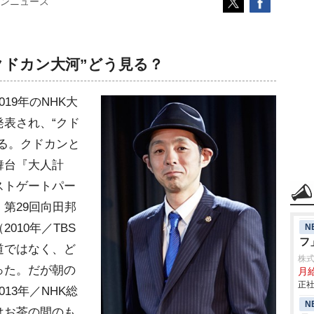
ンニュース
クドカン大河”どう見る？
19年のNHK大
表され、“クド
る。クドカンと
舞台『大人計
ストゲートパー
、第29回向田邦
010年／TBS
N
フ
道ではなく、ど
株
った。だが朝の
月
正社
13年／NHK総
N
はお茶の間のも