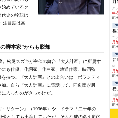
月
み始めているク
ク
年収
近代史の物語は
正社
 注目度は高
N
程
ニ
月
の脚本家”からも脱却
正社
N
に
6歳。松尾スズキが主催の舞台『大人計画』に所属す
NC
かにも俳優、作詞家、作曲家、放送作家、映画監
月給
正社
書を持つ。『大人計画』との出合いは、ボランティ
N
参加。自ら『大人計画』に電話して、同劇団が脚
務
部に入ったのがきっかけだ。
有
月給
正社
リターン』（1996年）や、ドラマ『二千年の
で俳優としても出演していたが、そんな彼の名を劇的