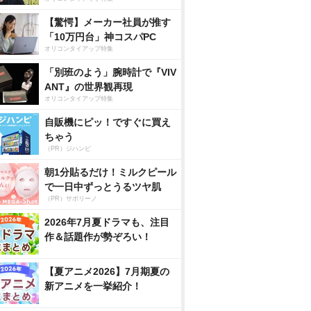
【驚愕】メーカー社員が推す
「10万円台」神コスパPC
オリコンタイアップ特集
「別班のよう」腕時計で『VIV
ANT』の世界観再現
オリコンタイアップ特集
自販機にピッ！ですぐに買え
ちゃう
（PR）ジハンピ
朝1分貼るだけ！ミルクピール
で一日中ずっとうるツヤ肌
（PR）サボリーノ
2026年7月夏ドラマも、注目
作＆話題作が勢ぞろい！
【夏アニメ2026】7月期夏の
新アニメを一挙紹介！