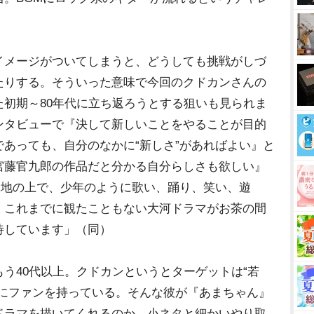
イメージがついてしまうと、どうしても挑戦がしづ
たりする。そういった意味で今回のクドカンさんの
初期～80年代に立ち返ろうとする狙いも見られま
ンタビューで『決して新しいことをやることが目的
あっても、自分のなかに“新しさ”があればよい』と
宮藤官九郎の作品だと分かる自分らしさも欲しい』
大地の上で、少年のように歌い、踊り、笑い、遊
、これまでに観たこともない大河ドラマがお茶の間
待しています」（同）
う40代以上。クドカンというとターゲットは“若
層にファンを持っている。そんな彼が『あまちゃん』
ドラマを描いてくれるのか。小ネタと細かいやり取