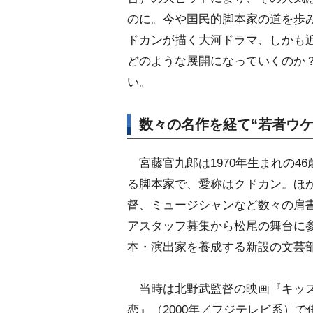
のに。今や国民的脚本家の道を歩
ドカンが描く大河ドラマ、しかも
どのような展開になっていくのか？
い。
数々の名作を経て“若者ウケ
宮藤官九郎は1970年生まれの4
る脚本家で、愛称はクドカン。ほ
督、ミュージシャンなど数々の肩
アスタッフ募集から松尾の舞台に
本・演出家を養成する新設の文芸
当時は北野武監督の映画『キッズ・
恋』（2000年／フジテレビ系）