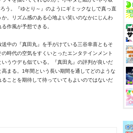
だろう。『ゆとり～』のようにギミックなしで真っ直
うか。リズム感のある心地よい笑いのなかにじんわ
れる作風が予想できる。
送中の『真田丸』を手がけている三谷幸喜ともそ
その時代の空気をすくいとったエンタテインメント
というウデも似ている。『真田丸』の評判が良いだ
と高まる。1年間という長い期間を通してどのような
れることを期待して待っていてもよいのではないだ