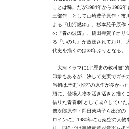
ことは稀。だが1984年から1986
三部作」として山崎豊子原作・市
よる『山河燃ゆ』、杉本苑子原作
の『春の波涛』、橋田壽賀子オリ
る『いのち』が放送されており、
代史を描くのは33年ぶりとなる。
大河ドラマには“歴史の教科書”
印象もあるが、決して史実でガチ
当初は歴史“小説”の原作が多かっ
頭に、登場人物を活き活きと描くこ
借りた青春劇”として成立してい
佛次郎原作・岡田茉莉子ら出演の『
ロインに。1980年にも架空の人
り、同作では宇崎竜童が音楽を担