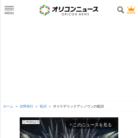
ホーム
吉野裕行
歌詞
サイケデリックアンノウンの歌詞
このニュースを見る
arrow_forward_ios