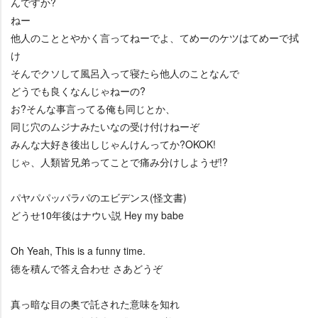
んですか?
ねー
他人のこととやかく言ってねーでよ、てめーのケツはてめーで拭
け
そんでクソして風呂入って寝たら他人のことなんで
どうでも良くなんじゃねーの?
お?そんな事言ってる俺も同じとか、
同じ穴のムジナみたいなの受け付けねーぞ
みんな大好き後出しじゃんけんってか?OKOK!
じゃ、人類皆兄弟ってことで痛み分けしようぜ!?
パヤパパッパラパのエビデンス(怪文書)
どうせ10年後はナウい説 Hey my babe
Oh Yeah, This is a funny time.
徳を積んで答え合わせ さあどうぞ
真っ暗な目の奥で託された意味を知れ