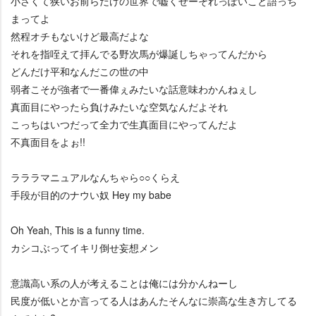
小さくて狭いお前らだけの世界で嘘くせーそれっぽいこと語っち
まってよ
然程オチもないけど最高だよな
それを指咥えて拝んでる野次馬が爆誕しちゃってんだから
どんだけ平和なんだこの世の中
弱者こそが強者で一番偉ぇみたいな話意味わかんねぇし
真面目にやったら負けみたいな空気なんだよそれ
こっちはいつだって全力で生真面目にやってんだよ
不真面目をよぉ!!
ラララマニュアルなんちゃら○○くらえ
手段が目的のナウい奴 Hey my babe
Oh Yeah, This is a funny time.
カシコぶってイキリ倒せ妄想メン
意識高い系の人が考えることは俺には分かんねーし
民度が低いとか言ってる人はあんたそんなに崇高な生き方してる