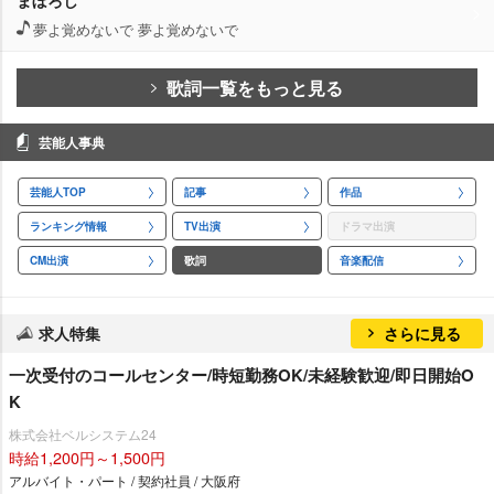
夢よ覚めないで 夢よ覚めないで
歌詞一覧をもっと見る
芸能人事典
芸能人TOP
記事
作品
ランキング情報
TV出演
ドラマ出演
CM出演
歌詞
音楽配信
求人特集
さらに見る
一次受付のコールセンター/時短勤務OK/未経験歓迎/即日開始O
K
株式会社ベルシステム24
時給1,200円～1,500円
アルバイト・パート / 契約社員 / 大阪府