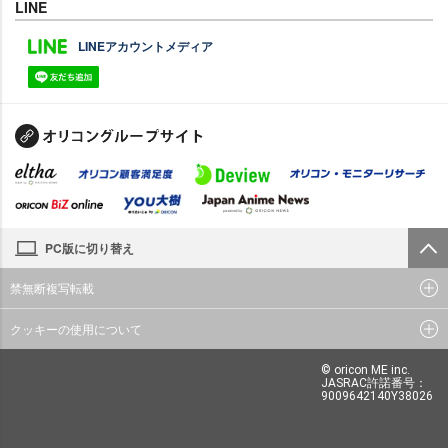
LINE
LINEアカウントメディア
PC版に切り替え
禁無断複写転載
クッキーの使用について
© oricon ME inc.
JASRAC許諾番号：
9009642140Y38026