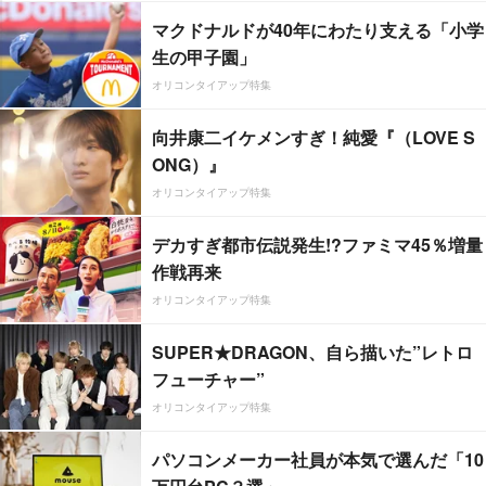
マクドナルドが40年にわたり支える「小学
生の甲子園」
オリコンタイアップ特集
向井康二イケメンすぎ！純愛『（LOVE S
ONG）』
オリコンタイアップ特集
デカすぎ都市伝説発生!?ファミマ45％増量
作戦再来
オリコンタイアップ特集
SUPER★DRAGON、自ら描いた”レトロ
フューチャー”
オリコンタイアップ特集
パソコンメーカー社員が本気で選んだ「10