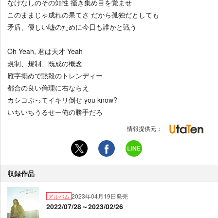
なけなしのその知性 掻き集め目を覚ませ
このままじゃ成れの果てさ だから孤独だとしても
矛盾、優しい嘘のために今日も誰かと戦う
Oh Yeah, 君は天才 Yeah
規制、規制、既成の概念
雁字搦めで黙殺のトレンディー
都合の良い倫理に右ならえ
カシコぶってイキリ倒せ you know?
いちいちうるせー俺の勝手だろ
情報提供元：
収録作品
2023年04月19日発売
アルバム
2022/07/28～2023/02/26