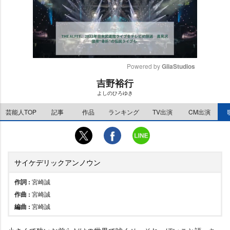
Powered by 
GliaStudios
吉野裕行
M
よしのひろゆき
u
t
芸能人TOP
記事
作品
ランキング
TV出演
CM出演
e
サイケデリックアンノウン
作詞 :
宮崎誠
作曲 :
宮崎誠
編曲 :
宮崎誠