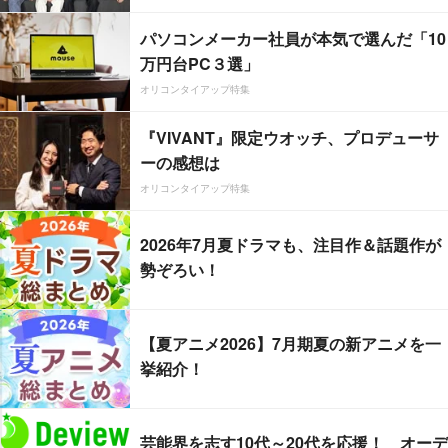
パソコンメーカー社員が本気で選んだ「10
万円台PC３選」
オリコンタイアップ特集
『VIVANT』限定ウオッチ、プロデューサ
ーの感想は
オリコンタイアップ特集
2026年7月夏ドラマも、注目作＆話題作が
勢ぞろい！
【夏アニメ2026】7月期夏の新アニメを一
挙紹介！
芸能界を志す10代～20代を応援！ オーデ