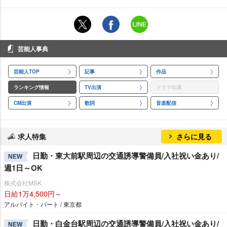
芸能人事典
芸能人TOP
記事
作品
ランキング情報
TV出演
ドラマ出演
CM出演
歌詞
音楽配信
求人特集
さらに見る
日勤・東大前駅周辺の交通誘導警備員/入社祝い金あり/
NEW
週1日～OK
株式会社MSK
日給1万4,500円～
アルバイト・パート / 東京都
日勤・白金台駅周辺の交通誘導警備員/入社祝い金あり/
NEW