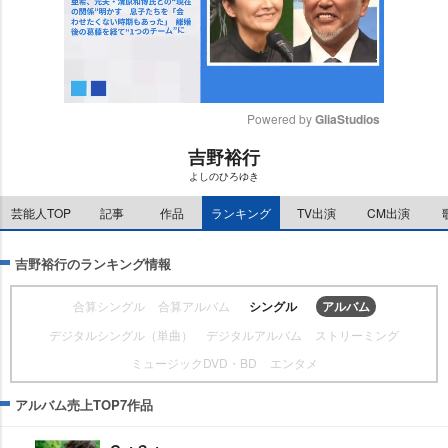
Powered by 
GliaStudios
吉野裕行
M
よしのひろゆき
u
t
芸能人TOP
記事
作品
ランキング
TV出演
CM出演
e
吉野裕行のランキング情報
合算シングル
合算アルバム
シングル
アルバム
デジタルシングル（単曲）
デジタルアルバム
ストリーミング
ミュージックDVD・BD
エンタメ
アルバム売上TOP7作品