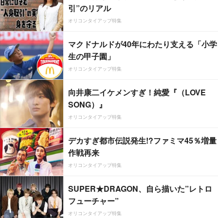
引”のリアル
オリコンタイアップ特集
マクドナルドが40年にわたり支える「小学
生の甲子園」
オリコンタイアップ特集
向井康二イケメンすぎ！純愛『（LOVE
SONG）』
オリコンタイアップ特集
デカすぎ都市伝説発生!?ファミマ45％増量
作戦再来
オリコンタイアップ特集
SUPER★DRAGON、自ら描いた”レトロ
フューチャー”
オリコンタイアップ特集