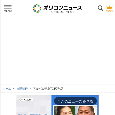
ホーム
吉野裕行
アルバム売上TOP7作品
このニュースを見る
arrow_forward_ios