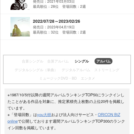
発売日：2021年03月03日
最高順位：28位 登場回数：2週
2022/07/28～2023/02/26
発売日：2023年04月19日
最高順位：32位 登場回数：2週
合算シングル
合算アルバム
シングル
アルバム
デジタルシングル（単曲）
デジタルアルバム
ストリーミング
ミュージックDVD・BD
エンタメ
※1987/10/5付以降の週間アルバムランキングTOP50にランクインし
たことがある作品を対象に、推定累積売上枚数の上位20件を掲載し
ています。
※「登場回数」は
you大樹
および法人向けサービス・
ORICON BiZ
online
で公開しております週間アルバムランキングTOP300のランク
イン回数を掲載しています。