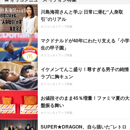
川島海荷さんと学ぶ 日常に潜む“人身取
引”のリアル
オリコンタイアップ特集
マクドナルドが40年にわたり支える「小学
生の甲子園」
オリコンタイアップ特集
イケメンてんこ盛り！尊すぎる男子の純情
ラブに胸キュン
オリコンタイアップ特集
お値段そのまま45％増量！ファミマ夏の大
盤振る舞い
オリコンタイアップ特集
SUPER★DRAGON、自ら描いた”レトロ