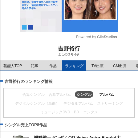
Powered by 
GliaStudios
吉野裕行
M
よしのひろゆき
u
t
芸能人TOP
記事
作品
ランキング
TV出演
CM出演
e
吉野裕行のランキング情報
合算シングル
合算アルバム
シングル
アルバム
デジタルシングル（単曲）
デジタルアルバム
ストリーミング
ミュージックDVD・BD
エンタメ
シングル売上TOP8作品
機動戦士ガンダムOO Voice Actor Single(太