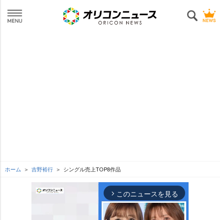
ホーム
吉野裕行
シングル売上TOP8作品
このニュースを見る
arrow_forward_ios