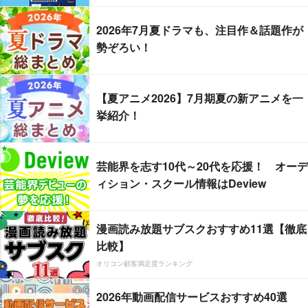
2026年7月夏ドラマも、注目作＆話題作が
勢ぞろい！
【夏アニメ2026】7月期夏の新アニメを一
挙紹介！
芸能界を志す10代～20代を応援！ オーデ
ィション・スクール情報はDeview
漫画読み放題サブスクおすすめ11選【徹底
比較】
オリコン顧客満足度ランキング
2026年動画配信サービスおすすめ40選