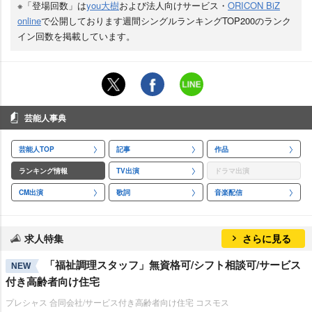
※「登場回数」は
you大樹
および法人向けサービス・
ORICON BiZ
online
で公開しております週間シングルランキングTOP200のランク
イン回数を掲載しています。
芸能人事典
芸能人TOP
記事
作品
ランキング情報
TV出演
ドラマ出演
CM出演
歌詞
音楽配信
求人特集
さらに見る
「福祉調理スタッフ」無資格可/シフト相談可/サービス
NEW
付き高齢者向け住宅
プレシャス 合同会社/サービス付き高齢者向け住宅 コスモス