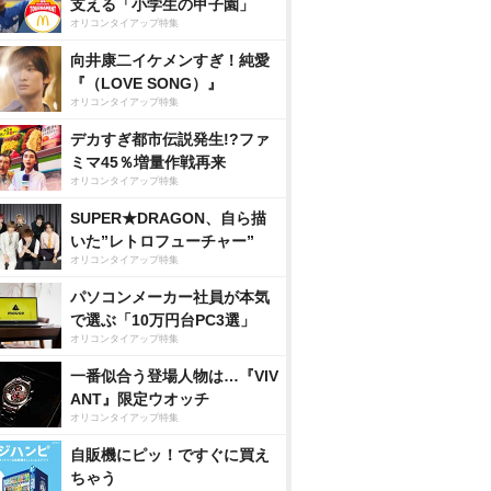
支える「小学生の甲子園」
オリコンタイアップ特集
向井康二イケメンすぎ！純愛
『（LOVE SONG）』
オリコンタイアップ特集
デカすぎ都市伝説発生!?ファ
ミマ45％増量作戦再来
オリコンタイアップ特集
SUPER★DRAGON、自ら描
いた”レトロフューチャー”
オリコンタイアップ特集
パソコンメーカー社員が本気
で選ぶ「10万円台PC3選」
オリコンタイアップ特集
一番似合う登場人物は…『VIV
ANT』限定ウオッチ
オリコンタイアップ特集
自販機にピッ！ですぐに買え
ちゃう