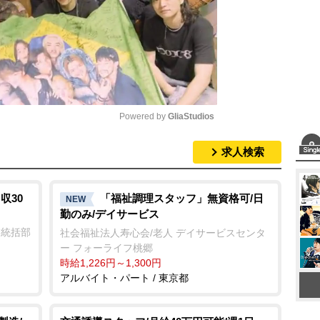
Powered by 
GliaStudios
求人検索
M
u
t
収30
「福祉調理スタッフ」無資格可/日
NEW
勤のみ/デイサービス
e
業統括部
社会福祉法人寿心会/老人 デイサービスセンタ
ー フォーライフ桃郷
時給1,226円～1,300円
アルバイト・パート / 東京都