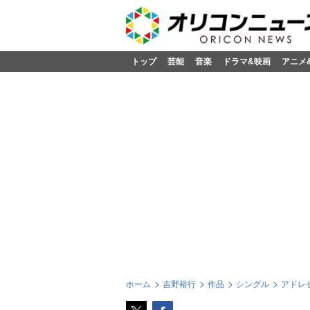
トップ
芸能
音楽
ドラマ&映画
アニメ
ホーム
吉野裕行
作品
シングル
アドレ