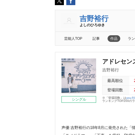
吉野裕行
よしのひろゆき
芸能人TOP
記事
作品
ラン
アドレセン
吉野裕行
最高順位
登場回数
※「登場回数」は
you
シングル
ランキングTOP200
声優:吉野裕行の18年8月に発売された「