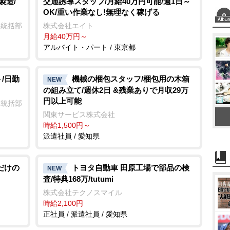
製造/
交通誘導スタッフ/月給40万円可能/週1日～
OK/重い作業なし!無理なく稼げる
業統括部
株式会社エイト
月給40万円～
アルバイト・パート / 東京都
/日勤
機械の梱包スタッフ/梱包用の木箱
NEW
の組み立て/週休2日 &残業ありで月収29万
円以上可能
業統括部
関東サービス株式会社
時給1,500円～
派遣社員 / 愛知県
だけの
トヨタ自動車 田原工場で部品の検
NEW
査/特典168万/tutumi
株式会社テクノスマイル
時給2,100円
正社員 / 派遣社員 / 愛知県