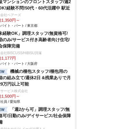
級マンションのフロントスタッフ/週2
OK!経験不問!50代・60代活躍中 駅近
式会社ベアーズ
1,350円～
バイト・パート / 東京都
未経験OK」調理スタッフ/無資格可/
勤のみ/サービス付き高齢者向け住宅/
会保障完備
会社BISCUSS/HIBISU貝塚
1,177円
バイト・パート / 大阪府
機械の梱包スタッフ/梱包用の
EW
箱の組み立て/週休2日 &残業ありで月
29万円以上可能
東サービス株式会社
1,500円～
社員 / 愛知県
「週2から可」調理スタッフ/無
EW
格可/日勤のみ/デイサービス/社会保障
備