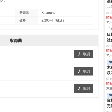
付き。
高
～
発売元
Kiramune
株
時給
価格
2,200円（税込）
アル
「
日
社
収録曲
株式
時給
歌詞
アル
N
木
歌詞
収
関
時給
歌詞
派遣
N
資
完