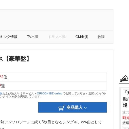
キング情報
TV出演
ドラマ出演
CM出演
歌詞
ス【豪華盤】
22
位
2
週
「
大樹
および法人向けサービス・
ORICON BiZ online
で公開しております週間シングル
のランクイン回数を掲載しています。
助
場
商品購入
株
時給
情熱アンソロジー」に続く6枚目となるシングル。c/w曲として
派遣