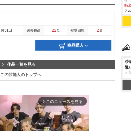
株式
時給
アル
22
2
7月31日
過去最高
登場回数
位
週
商品購入
茶
作品一覧を見る
違
オ
この芸能人のトップへ
このニュースを見る
arrow_forward_ios