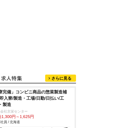
さらに見る
寮完備」コンビニ商品の惣菜製造補
/即入寮/製造・工場/日勤/日払い/工
・製造
式会社京栄センター
1,300円～1,625円
社員 / 北海道