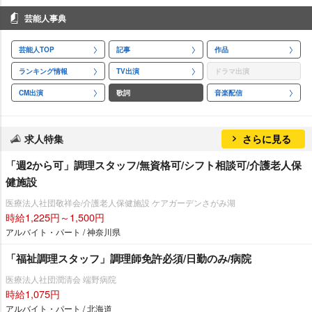
芸能人事典
芸能人TOP
記事
作品
ランキング情報
TV出演
ドラマ出演
CM出演
歌詞
音楽配信
求人特集
さらに見る
「週2から可」調理スタッフ/無資格可/シフト相談可/介護老人保
健施設
医療法人社団敬祥会/介護老人保健施設 ケアガーデンさがみ湖
時給1,225円～1,500円
アルバイト・パート / 神奈川県
「福祉調理スタッフ」調理師免許必須/日勤のみ/病院
医療法人社団潤清会 端野病院
時給1,075円
アルバイト・パート / 北海道