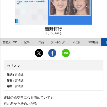
吉野裕行
よしのひろゆき
M
芸能人TOP
記事
作品
ランキング
TV出演
CM出演
u
t
e
カリスマ
作詞 :
宮崎誠
作曲 :
宮崎誠
編曲 :
宮崎誠
連日の絵空事に心を痛めていても
善か悪かを決めたがる