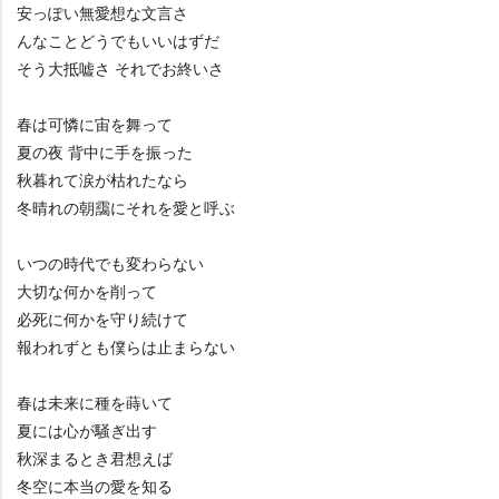
安っぽい無愛想な文言さ
んなことどうでもいいはずだ
そう大抵嘘さ それでお終いさ
春は可憐に宙を舞って
夏の夜 背中に手を振った
秋暮れて涙が枯れたなら
冬晴れの朝靄にそれを愛と呼ぶ
いつの時代でも変わらない
大切な何かを削って
必死に何かを守り続けて
報われずとも僕らは止まらない
春は未来に種を蒔いて
夏には心が騒ぎ出す
秋深まるとき君想えば
冬空に本当の愛を知る