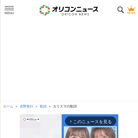
ホーム
吉野裕行
歌詞
カリスマの歌詞
このニュースを見る
arrow_forward_ios