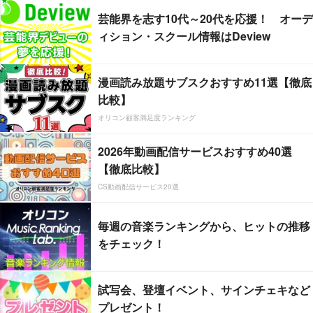
芸能界を志す10代～20代を応援！ オーデ
ィション・スクール情報はDeview
漫画読み放題サブスクおすすめ11選【徹底
比較】
オリコン顧客満足度ランキング
2026年動画配信サービスおすすめ40選
【徹底比較】
CS動画配信サービス20選
毎週の音楽ランキングから、ヒットの推移
をチェック！
試写会、登壇イベント、サインチェキなど
プレゼント！