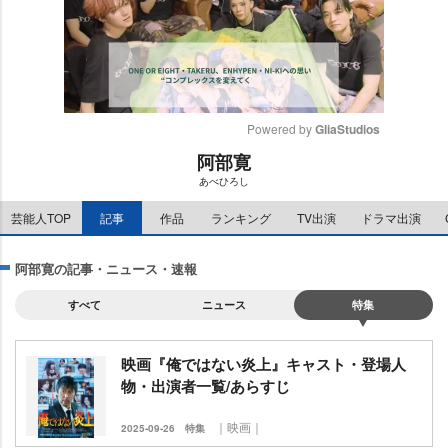
Powered by 
GliaStudios
阿部寛
M
あべひろし
u
t
芸能人TOP
記事
作品
ランキング
TV出演
ドラマ出演
e
阿部寛の記事・ニュース・速報
すべて
ニュース
特集
映画『俺ではない炎上』キャスト・登場人
物・出演者一覧/あらすじ
｜映画｜
2025-09-26
特集