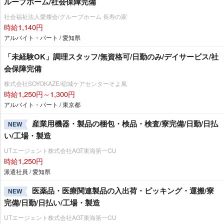
ループホーム/社会保障完備
社会福祉法人愛燦会/グループホーム 長寿の家
時給1,140円
アルバイト・パート / 愛知県
「未経験OK」調理スタッフ/無資格可/日勤のみ/デイサービス/社
会保障完備
株式会社SOYOKAZE/稲城ケアセンターそよ風
時給1,250円～1,300円
アルバイト・パート / 東京都
産業用機器・製品の梱包・検品・検査/寮完備/日勤/日払
NEW
い/工場・製造
UTエージェント株式会社AGT東海第一CU
時給1,250円
派遣社員 / 愛知県
医薬品・医療関連製品の入出荷・ピッキング・運搬/寮
NEW
完備/日勤/日払い/工場・製造
UTエージェント株式会社AGT東海第一CU