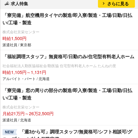
求人特集
さらに見る
「寮完備」航空機用タイヤの製造/即入寮/製造・工場/日勤/日払
い/工場・製造
株式会社京栄センター
時給1,500円
派遣社員 / 東京都
「福祉調理スタッフ」無資格可/日勤のみ/住宅型有料老人ホーム
社会福祉法人勤医協福祉会/勤医協 住宅型有料老人ホーム たんねの里
時給1,105円～1,131円
アルバイト・パート / 北海道
「寮完備」窓の周りの部分の製造/即入寮/製造・工場/日勤/日払
い/工場・製造
株式会社京栄センター
月給21万円～26万2,500円
派遣社員 / 北海道
「週3から可」調理スタッフ/無資格可/シフト相談可/グ
NEW