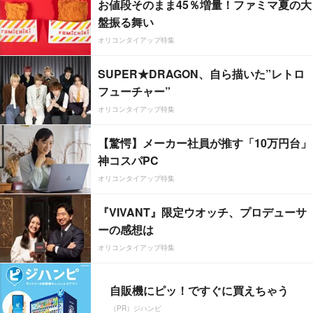
お値段そのまま45％増量！ファミマ夏の大
盤振る舞い
オリコンタイアップ特集
SUPER★DRAGON、自ら描いた”レトロ
フューチャー”
オリコンタイアップ特集
【驚愕】メーカー社員が推す「10万円台」
神コスパPC
オリコンタイアップ特集
『VIVANT』限定ウオッチ、プロデューサ
ーの感想は
オリコンタイアップ特集
自販機にピッ！ですぐに買えちゃう
（PR）ジハンピ