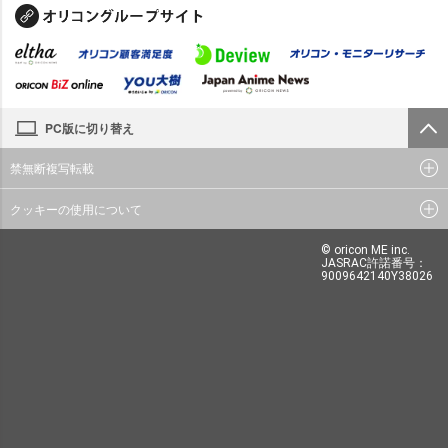
PC版に切り替え
禁無断複写転載
クッキーの使用について
© oricon ME inc.
JASRAC許諾番号：
9009642140Y38026