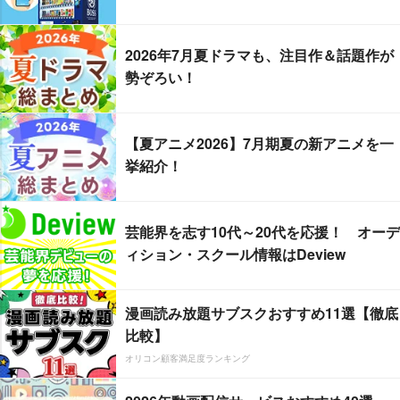
2026年7月夏ドラマも、注目作＆話題作が
勢ぞろい！
【夏アニメ2026】7月期夏の新アニメを一
挙紹介！
芸能界を志す10代～20代を応援！ オーデ
ィション・スクール情報はDeview
漫画読み放題サブスクおすすめ11選【徹底
比較】
オリコン顧客満足度ランキング