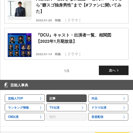
ら“癖スゴ独身男性”まで【#ファンに聞いてみ
た】
｜ドラマ｜
2022-01-28
特集
『DCU』キャスト・出演者一覧、相関図
【2022年1月期放送】
｜ドラマ｜
2022-01-14
特集
1/3
次へ
芸能人事典
芸能人TOP
記事
作品
ランキング情報
TV出演
ドラマ出演
CM出演
歌詞
音楽配信