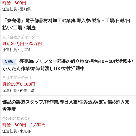
時給1,300円
派遣社員 / 愛知県
「寮完備」電子部品材料加工の業務/即入寮/製造・工場/日勤/日
払い/工場・製造
株式会社京栄センター
月給20万円～25万円
派遣社員 / 北海道
寮完備/プリンター部品の組立検査梱包/40～50代活躍中/
NEW
かんたん作業/給与前渡しOK/女性活躍中
日総工産株式会社
月給29万8,000円
派遣社員 / 神奈川県
部品の製造スタッフ/軽作業/即日入寮/住み込み/寮完備/8割入寮
希望者
move on株式会社
時給1,800円～2,250円
派遣社員 / 東京都