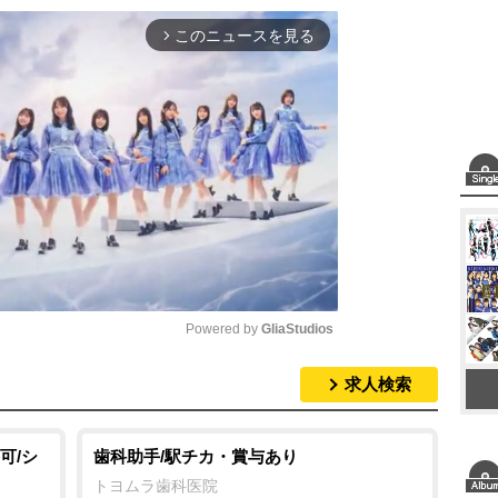
このニュースを見る
arrow_forward_ios
Powered by 
GliaStudios
求人検索
M
u
t
可/シ
歯科助手/駅チカ・賞与あり
e
トヨムラ歯科医院