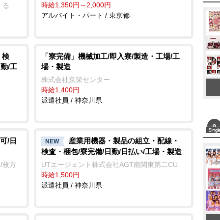
時給1,350円～2,000円
くる
アルバイト・パート / 東京都
・検
「寮完備」機械加工/即入寮/製造・工場/工
勤/工
場・製造
株式会社京栄センター
時給1,400円
派遣社員 / 神奈川県
可/日
産業用機器・製品の組立・配線・
NEW
検査・梱包/寮完備/日勤/日払い/工場・製造
/枚方
UTエージェント株式会社AGT南関東第二CU
時給1,500円
派遣社員 / 神奈川県