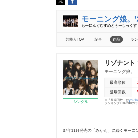
モーニング娘。’
もーにんぐむすめとぅーしっくす
芸能人TOP
記事
作品
ラン
リゾナント
モーニング娘。
最高順位
登場回数
※「登場回数」は
you
シングル
ランキングTOP200
07年11月発売の「みかん」に続くモーニ