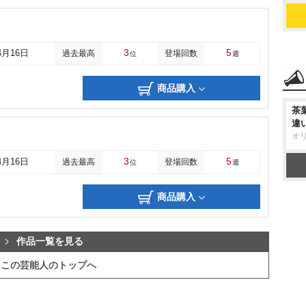
3
5
4月16日
過去最高
登場回数
位
週
商品購入
茶
違
オ
3
5
4月16日
過去最高
登場回数
位
週
商品購入
作品一覧を見る
この芸能人のトップへ