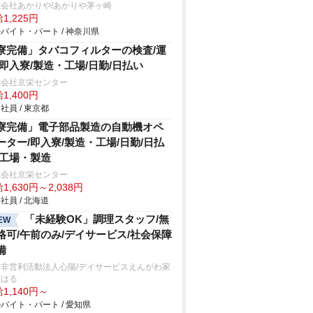
会社あかりや/あかりや茅ヶ崎
1,225円
バイト・パート / 神奈川県
寮完備」タバコフィルターの検査/運
/即入寮/製造・工場/日勤/日払い
式会社京栄センター
1,400円
社員 / 東京都
寮完備」電子部品製造の自動機オペ
ーター/即入寮/製造・工場/日勤/日払
/工場・製造
式会社京栄センター
1,630円～2,038円
社員 / 北海道
「未経験OK」調理スタッフ/無
EW
格可/午前のみ/デイサービス/社会保障
備
定非営利活動法人心陽/デイサービスえんがわ家
おはる
1,140円～
バイト・パート / 愛知県