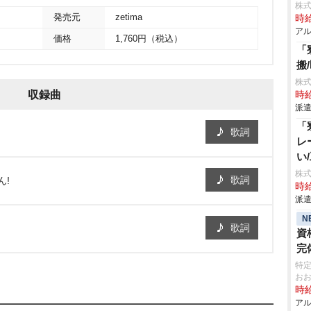
株式
発売元
zetima
時給
アル
価格
1,760円（税込）
「
搬
株
収録曲
時給
派遣
「
歌詞
レ
い
株
歌詞
ん!
時給
派遣
N
歌詞
資
完
特
お
時給
アル