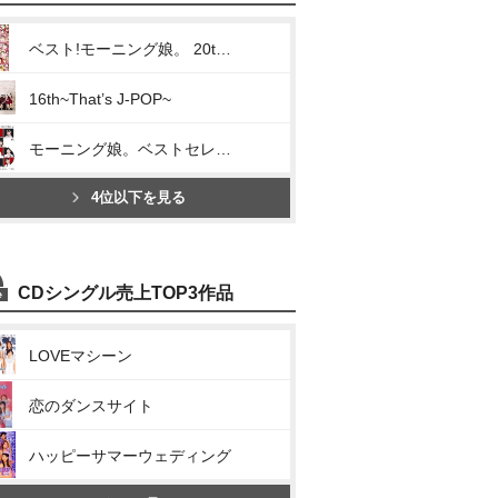
ベスト!モーニング娘。 20th Anniversary
16th~That’s J-POP~
モーニング娘。ベストセレクション ~The 25周年~
4位以下を見る
CDシングル売上TOP3作品
LOVEマシーン
恋のダンスサイト
ハッピーサマーウェディング