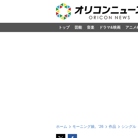
トップ
芸能
音楽
ドラマ&映画
アニメ
ホーム
モーニング娘。’26
作品
シングル