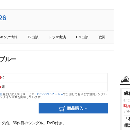
26
キング情報
TV出演
ドラマ出演
CM出演
歌詞
 ブルー
3
位
5
週
歯
大樹
および法人向けサービス・
ORICON BiZ online
で公開しております週間シングル
のランクイン回数を掲載しています。
む
時給
商品購入
アル
「
ング娘。36作目のシングル。DVD付き。
相