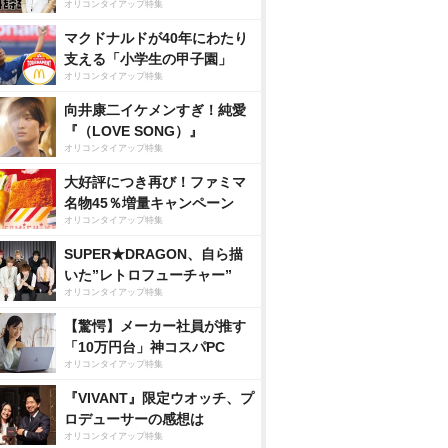
オリコンタイアップ特集
マクドナルドが40年にわたり
支える「小学生の甲子園」
オリコンタイアップ特集
向井康二イケメンすぎ！純愛
『（LOVE SONG）』
オリコンタイアップ特集
大好評につき再び！ファミマ
名物45％増量キャンペーン
オリコンタイアップ特集
SUPER★DRAGON、自ら描
いた”レトロフューチャー”
オリコンタイアップ特集
【驚愕】メーカー社員が推す
「10万円台」神コスパPC
オリコンタイアップ特集
『VIVANT』限定ウオッチ、プ
ロデューサーの感想は
オリコンタイアップ特集