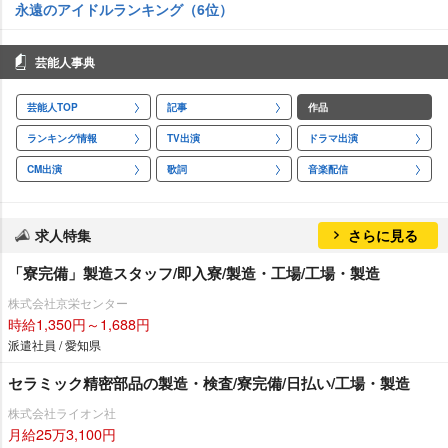
永遠のアイドルランキング（6位）
芸能人事典
芸能人TOP
記事
作品
ランキング情報
TV出演
ドラマ出演
CM出演
歌詞
音楽配信
求人特集
さらに見る
「寮完備」製造スタッフ/即入寮/製造・工場/工場・製造
株式会社京栄センター
時給1,350円～1,688円
派遣社員 / 愛知県
セラミック精密部品の製造・検査/寮完備/日払い/工場・製造
株式会社ライオン社
月給25万3,100円