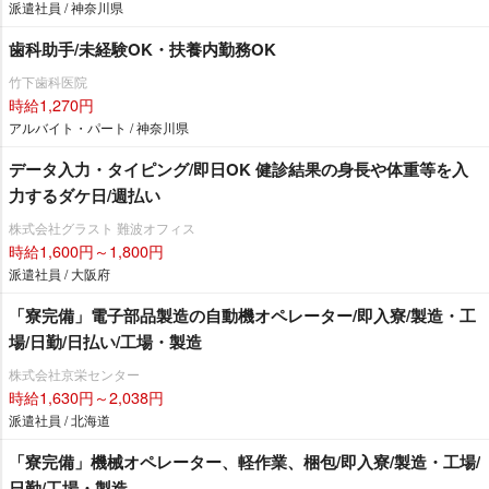
派遣社員 / 神奈川県
歯科助手/未経験OK・扶養内勤務OK
竹下歯科医院
時給1,270円
アルバイト・パート / 神奈川県
データ入力・タイピング/即日OK 健診結果の身長や体重等を入
力するダケ日/週払い
株式会社グラスト 難波オフィス
時給1,600円～1,800円
派遣社員 / 大阪府
「寮完備」電子部品製造の自動機オペレーター/即入寮/製造・工
場/日勤/日払い/工場・製造
株式会社京栄センター
時給1,630円～2,038円
派遣社員 / 北海道
「寮完備」機械オペレーター、軽作業、梱包/即入寮/製造・工場/
日勤/工場・製造