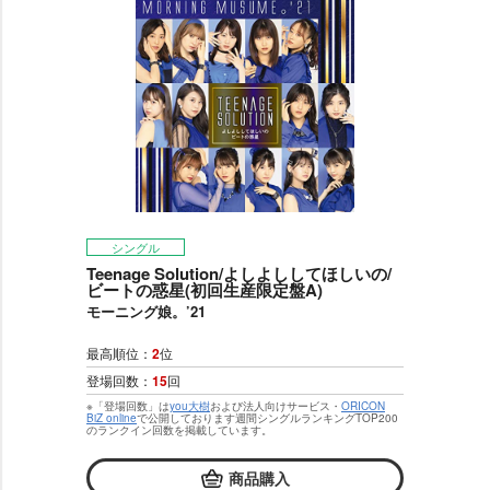
シングル
Teenage Solution/よしよししてほしいの/
ビートの惑星(初回生産限定盤A)
モーニング娘。’21
最高順位：
2
位
登場回数：
15
回
※「登場回数」は
you大樹
および法人向けサービス・
ORICON
BiZ online
で公開しております週間シングルランキングTOP200
のランクイン回数を掲載しています。
商品購入