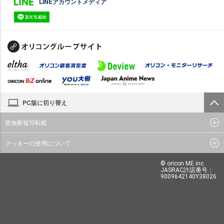
LINEアカウントメディア
PC版に切り替え
禁無断複写転載
クッキーの使用について
© oricon ME inc.
JASRAC許諾番号：
9009642140Y38026