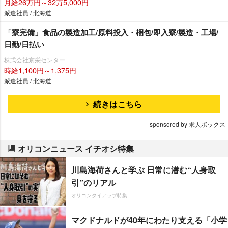
月給26万円～32万5,000円
派遣社員 / 北海道
「寮完備」食品の製造加工/原料投入・梱包/即入寮/製造・工場/
日勤/日払い
株式会社京栄センター
時給1,100円～1,375円
派遣社員 / 北海道
続きはこちら
sponsored by 求人ボックス
オリコンニュース イチオシ特集
川島海荷さんと学ぶ 日常に潜む“人身取
引”のリアル
オリコンタイアップ特集
マクドナルドが40年にわたり支える「小学