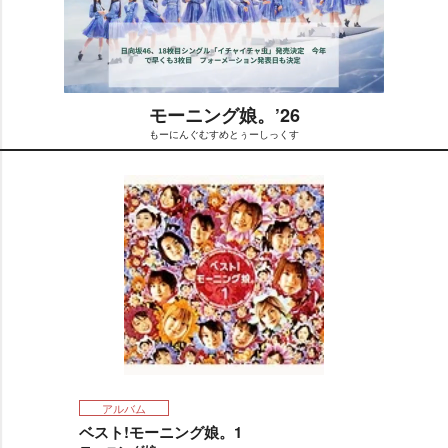
モーニング娘。’26
もーにんぐむすめとぅーしっくす
M
u
t
e
アルバム
ベスト!モーニング娘。1