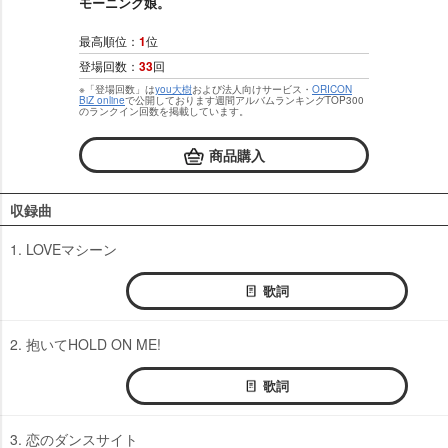
モーニング娘。
最高順位：
1
位
登場回数：
33
回
※「登場回数」は
you大樹
および法人向けサービス・
ORICON
BiZ online
で公開しております週間アルバムランキングTOP300
のランクイン回数を掲載しています。
商品購入
収録曲
1. LOVEマシーン
歌詞
2. 抱いてHOLD ON ME!
歌詞
3. 恋のダンスサイト