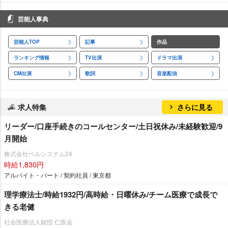
芸能人事典
芸能人TOP
記事
作品
ランキング情報
TV出演
ドラマ出演
CM出演
歌詞
音楽配信
求人特集
さらに見る
リーダー/口座手続きのコールセンター/土日祝休み/未経験歓迎/9
月開始
株式会社ベルシステム24
時給1,830円
アルバイト・パート / 契約社員 / 東京都
理学療法士/時給1932円/高時給・日曜休み/チーム医療で成長で
きる老健
社会医療法人財団 仁医会