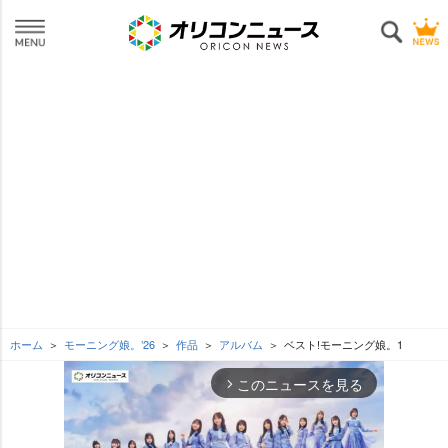
ホーム
モーニング娘。’26
作品
アルバム
ベスト!モーニング娘。1
このニュースを見る
arrow_forward_ios