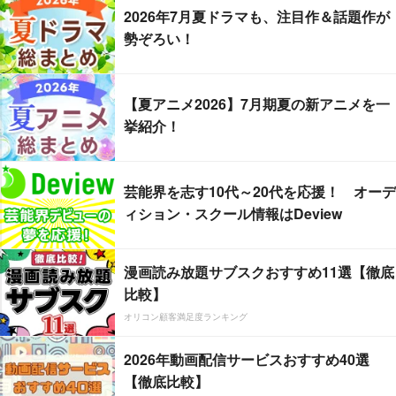
2026年7月夏ドラマも、注目作＆話題作が
勢ぞろい！
【夏アニメ2026】7月期夏の新アニメを一
挙紹介！
芸能界を志す10代～20代を応援！ オーデ
ィション・スクール情報はDeview
漫画読み放題サブスクおすすめ11選【徹底
比較】
オリコン顧客満足度ランキング
2026年動画配信サービスおすすめ40選
【徹底比較】