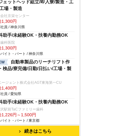
ジェットヘッド組立/即入寮/製造・工
/工場・製造
式会社京栄センター
1,300円
社員 / 神奈川県
科助手/未経験OK・扶養内勤務OK
田歯科医院
1,300円
バイト・パート / 神奈川県
自動車製品のリーチリフト作
EW
・検品/寮完備/日勤/日払い/工場・製
エージェント株式会社AGT東海第一CU
1,400円
社員 / 愛知県
科助手/未経験OK・扶養内勤務OK
沢駅前TaCファミリー歯科
1,226円～1,500円
バイト・パート / 東京都
続きはこちら