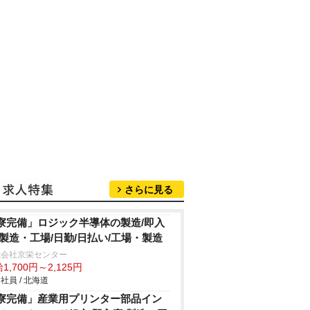
さらに見る
寮完備」ロジック半導体の製造/即入
/製造・工場/日勤/日払い/工場・製造
式会社京栄センター
1,700円～2,125円
社員 / 北海道
寮完備」産業用プリンター部品イン