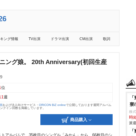
26
キング情報
TV出演
ドラマ出演
CM出演
歌詞
ング娘。 20th Anniversary(初回生産
9
1
位
11
週
「
寮
大樹
および法人向けサービス・
ORICON BiZ online
で公開しております週間アルバム
のランクイン回数を掲載しています。
株
時給
商品購入
派遣
「
ストアルバムで、35枚目のシングル「みかん」から、66枚目のシ