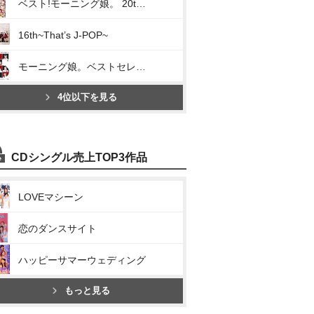
ベスト!モーニング娘。 20th Anniversary
16th~That’s J-POP~
モーニング娘。ベストセレクション ~The 25周年~
4位以下を見る
CDシングル売上TOP3作品
LOVEマシーン
恋のダンスサイト
ハッピーサマーウェディング
もっと見る