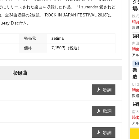
ク
リリースされた楽曲を収録した作品。「I surrender 愛されど
場
収録の2枚組。“ROCK IN JAPAN FESTIVAL 2018”に
株
時給
ay Disc付き。
派遣
歯
発売元
zetima
内
価格
7,150円（税込）
時給
アル
N
業
収録曲
造
UT
歌詞
時給
派遣
歯
歌詞
南大
時給
アル
歌詞