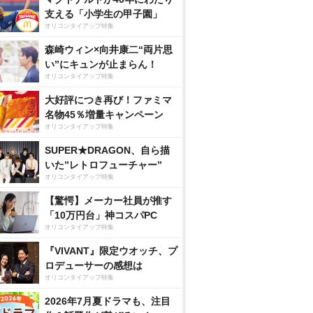
支える「小学生の甲子園」
オリコンタイアップ特集
森崎ウィン×向井康二“両片思
い”にキュンが止まらん！
オリコンタイアップ特集
大好評につき再び！ファミマ
名物45％増量キャンペーン
オリコンタイアップ特集
SUPER★DRAGON、自ら描
いた”レトロフューチャー”
オリコンタイアップ特集
【驚愕】メーカー社員が推す
「10万円台」神コスパPC
オリコンタイアップ特集
『VIVANT』限定ウオッチ、プ
ロデューサーの感想は
オリコンタイアップ特集
2026年7月夏ドラマも、注目