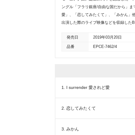
ングル「フラリ銀座/自由な国だから」までに
愛」、「恋してみたくて」、「みかん」他、全34曲
出演した際のライブ映像などを収録したBlu-r
発売日
2019年03月20日
品番
EPCE-7462/4
1. I surrender 愛されど愛
2. 恋してみたくて
3. みかん