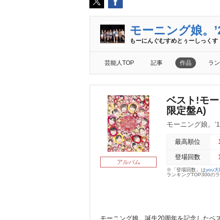
モーニング娘。’
もーにんぐむすめとぅーしっくす
芸能人TOP
記事
作品
ラン
ベスト!モーニ
限定盤A)
モーニング娘。’1
最高順位
登場回数
アルバム
※「登場回数」は
you
ランキングTOP300
モーニング娘。誕生20周年を記念したベ