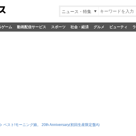
ニュース・特集
&ゲーム
動画配信サービス
スポーツ
社会・経済
グルメ
ビューティ
ラ
ベスト!モーニング娘。 20th Anniversary(初回生産限定盤A)