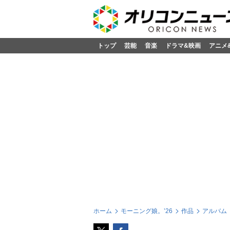
トップ
芸能
音楽
ドラマ&映画
アニメ
ホーム
モーニング娘。’26
作品
アルバム