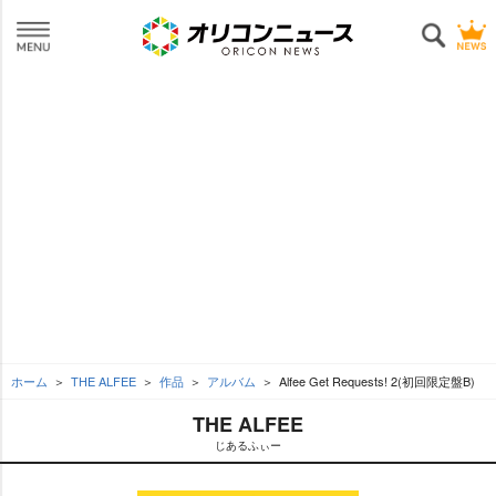
ホーム
THE ALFEE
作品
アルバム
Alfee Get Requests! 2(初回限定盤B)
THE ALFEE
じあるふぃー