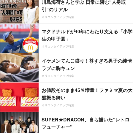
川島海荷さんと学ぶ 日常に潜む“人身取
引”のリアル
オリコンタイアップ特集
マクドナルドが40年にわたり支える「小学
生の甲子園」
オリコンタイアップ特集
イケメンてんこ盛り！尊すぎる男子の純情
ラブに胸キュン
オリコンタイアップ特集
お値段そのまま45％増量！ファミマ夏の大
盤振る舞い
オリコンタイアップ特集
SUPER★DRAGON、自ら描いた”レトロ
フューチャー”