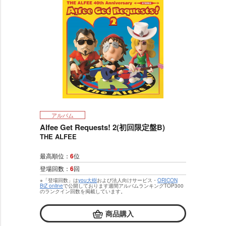
アルバム
Alfee Get Requests! 2(初回限定盤B)
THE ALFEE
最高順位：
6
位
登場回数：
6
回
※「登場回数」は
you大樹
および法人向けサービス・
ORICON
BiZ online
で公開しております週間アルバムランキングTOP300
のランクイン回数を掲載しています。
商品購入