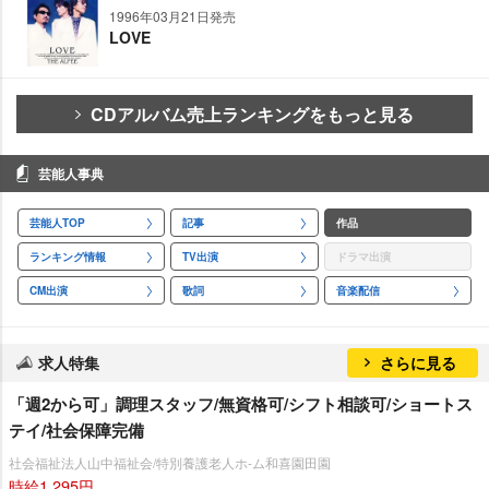
1996年03月21日発売
LOVE
CDアルバム売上ランキングをもっと見る
芸能人事典
芸能人TOP
記事
作品
ランキング情報
TV出演
ドラマ出演
CM出演
歌詞
音楽配信
求人特集
さらに見る
「週2から可」調理スタッフ/無資格可/シフト相談可/ショートス
テイ/社会保障完備
社会福祉法人山中福祉会/特別養護老人ホ-ム和喜園田園
時給1,295円