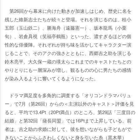
第26回から幕末に向けた動きが加速しはじめ、歴史に名を
残した維新志士たちが続々と登場。それを演じるのは、桂小
五郎（玉山鉄二）、勝海舟（遠藤憲一）、坂本龍馬（小栗
旬）、岩倉具視（笑福亭鶴瓶）といった、濃すぎるほどの個
性的な俳優陣。それぞれが持ち味を活かしてキャラクター演
じることで、そのアクの強さとともに、西郷吉之助を演じる
鈴木亮平、大久保一蔵の瑛太らこれまでのキャストたちとの
りとりにも一層深みが増し、観るものの心に男たちの感情
が染み入るように響いてくるようになった。
ドラマ満足度を多角的に調査する「オリコンドラマバリュ
ー」で7月（第26回）からの＜主演以外のキャスト＞評価を見
ると、平均で13.4Pt（20Pt満点）のところ、第29話「三度目の
結婚」と第32回「薩長同盟」では16Ptまで上昇している。前
者は、吉之助の求婚に対して、彼を想いながらも子どもがで
きないことからふさわしくないと身を引いた糸（黒木華）