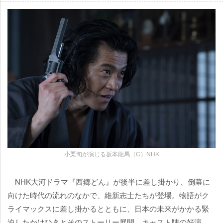
小栗旬が演じる坂本龍馬（C）NHK
NHK大河ドラマ『西郷どん』が後半に差し掛かり、倒幕に
向けた時代の流れのなかで、維新志士たちが登場。物語がク
ライマックスに差し掛かるとともに、日本の未来がかかる緊
迫したかけひきとそのストーリー展開、キャスト陣の好演