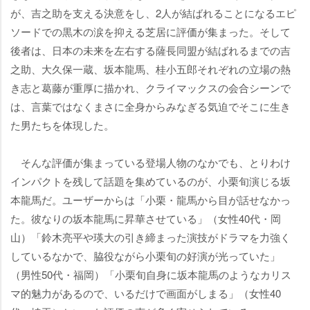
が、吉之助を支える決意をし、2人が結ばれることになるエピ
ソードでの黒木の涙を抑える芝居に評価が集まった。そして
後者は、日本の未来を左右する薩長同盟が結ばれるまでの吉
之助、大久保一蔵、坂本龍馬、桂小五郎それぞれの立場の熱
き志と葛藤が重厚に描かれ、クライマックスの会合シーンで
は、言葉ではなくまさに全身からみなぎる気迫でそこに生き
た男たちを体現した。
そんな評価が集まっている登場人物のなかでも、とりわけ
インパクトを残して話題を集めているのが、小栗旬演じる坂
本龍馬だ。ユーザーからは「小栗・龍馬から目が話せなかっ
た。彼なりの坂本龍馬に昇華させている」（女性40代・岡
山）「鈴木亮平や瑛大の引き締まった演技がドラマを力強く
しているなかで、脇役ながら小栗旬の好演が光っていた」
（男性50代・福岡）「小栗旬自身に坂本龍馬のようなカリス
マ的魅力があるので、いるだけで画面がしまる」（女性40