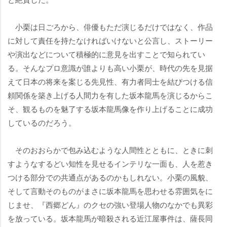
小栗は日ごろから、俳優もただ演じるだけではなく、作品
に対して責任を持たなければいけないと公言し、ストーリー
演出などについて積極的に意見を出すことで知られてい
る。そんなプロ意識が誰よりも高い小栗が、時代の先を見据
えて日本の将来を案じる先見性、有力者同士を結びつける信
頼関係を築き上げる人間力を有した坂本龍馬を演じるからこ
そ、観るものを魅了する坂本龍馬像を作り上げることに成功
しているのだろう。
そのおおらかで包み込むような人間性とともに、ときに刺
すようなするどい知性を見せるインテリな一面も、人を惹き
つける部分での共通点があるのかもしれない。小栗の風貌、
そして言動そのものがまさに坂本龍馬を思わせる雰囲気をに
じませ、『西郷どん』のクセの強い登場人物のなかでも異彩
を放っている。坂本龍馬が暗殺される近江屋事件は、薩長同