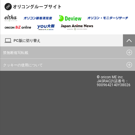
PC版に切り替え
禁無断複写転載
クッキーの使用について
© oricon ME inc.
JASRAC許諾番号：
9009642140Y38026