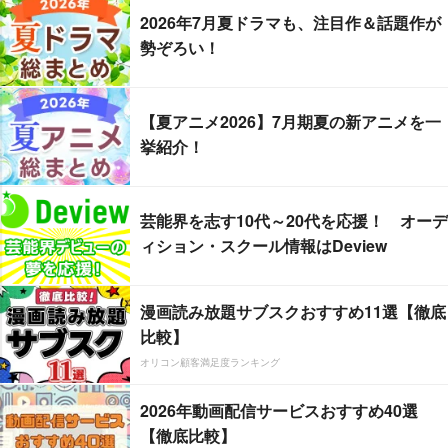
2026年7月夏ドラマも、注目作＆話題作が
勢ぞろい！
【夏アニメ2026】7月期夏の新アニメを一
挙紹介！
芸能界を志す10代～20代を応援！ オーデ
ィション・スクール情報はDeview
漫画読み放題サブスクおすすめ11選【徹底
比較】
オリコン顧客満足度ランキング
2026年動画配信サービスおすすめ40選
【徹底比較】