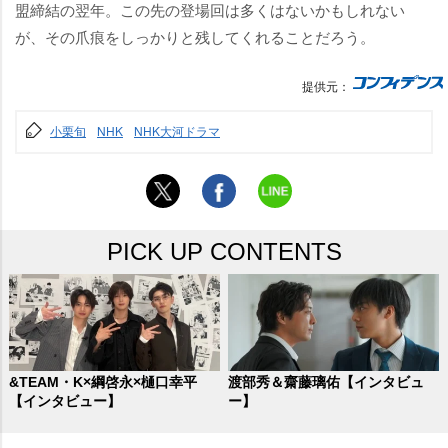
盟締結の翌年。この先の登場回は多くはないかもしれない
が、その爪痕をしっかりと残してくれることだろう。
提供元：
小栗旬
NHK
NHK大河ドラマ
PICK UP CONTENTS
&TEAM・K×綱啓永×樋口幸平
渡部秀＆齋藤璃佑【インタビュ
【インタビュー】
ー】