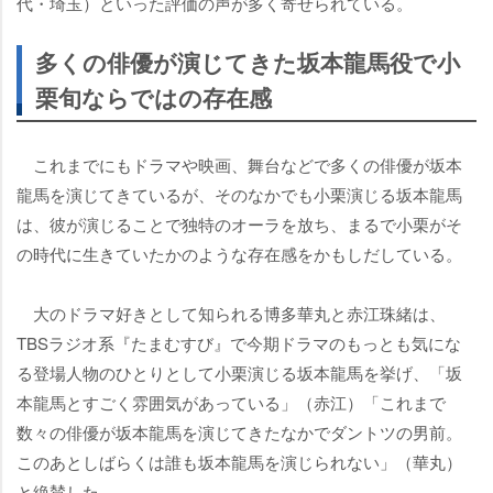
代・埼玉）といった評価の声が多く寄せられている。
多くの俳優が演じてきた坂本龍馬役で小
栗旬ならではの存在感
これまでにもドラマや映画、舞台などで多くの俳優が坂本
龍馬を演じてきているが、そのなかでも小栗演じる坂本龍馬
は、彼が演じることで独特のオーラを放ち、まるで小栗がそ
の時代に生きていたかのような存在感をかもしだしている。
大のドラマ好きとして知られる博多華丸と赤江珠緒は、
TBSラジオ系『たまむすび』で今期ドラマのもっとも気にな
る登場人物のひとりとして小栗演じる坂本龍馬を挙げ、「坂
本龍馬とすごく雰囲気があっている」（赤江）「これまで
数々の俳優が坂本龍馬を演じてきたなかでダントツの男前。
このあとしばらくは誰も坂本龍馬を演じられない」（華丸）
と絶賛した。