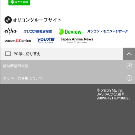
PC版に切り替え
禁無断複写転載
クッキーの使用について
© oricon ME inc.
JASRAC許諾番号：
9009642140Y38026