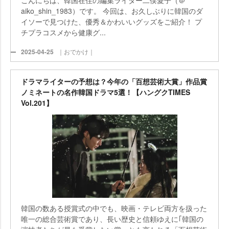
aiko_shin_1983）です。 今回は、お久しぶりに韓国のダ
イソーで見つけた、優秀＆かわいいグッズをご紹介！ プ
チプラコスメから健康グ...
2025-04-25
｜おでかけ｜
ドラマライターの予想は？今年の「百想芸術大賞」作品賞
ノミネートの名作韓国ドラマ5選！【ハングクTIMES
Vol.201】
韓国の数ある授賞式の中でも、映画・テレビ両方を扱った
唯一の総合芸術賞であり、長い歴史と信頼ゆえに｢韓国の