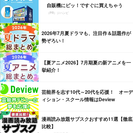
自販機にピッ！ですぐに買えちゃう
（PR）ジハンピ
2026年7月夏ドラマも、注目作＆話題作が
勢ぞろい！
【夏アニメ2026】7月期夏の新アニメを一
挙紹介！
芸能界を志す10代～20代を応援！ オーデ
ィション・スクール情報はDeview
漫画読み放題サブスクおすすめ11選【徹底
比較】