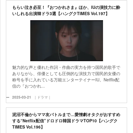
もらい泣き必至！『おつかれさま』ほか、IUの演技力に酔
いしれる出演韓ドラ3選【ハングクTIMES Vol.197】
魅力的な声と優れた作詞・作曲の実力を持つ国民的歌手で
ありながら、俳優としても圧倒的な演技力で国民的女優の
称号を手に入れている万能エンターテイナーIU。Netflix配
信の『おつかれ...
2025-03-21
｜ドラマ｜
泥沼不倫からママ友バトルまで…愛憎劇オタクがおすすめ
する“Netflix配信”ドロドロ韓国ドラマTOP10【ハングク
TIMES Vol.196】