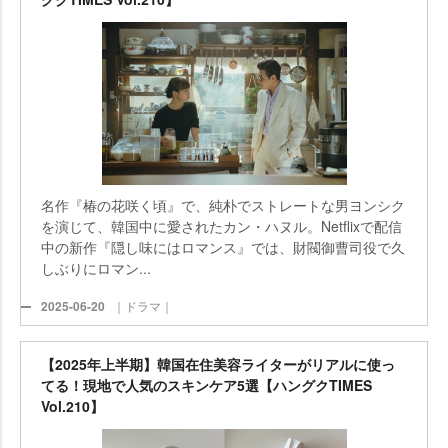
名作『椿の花咲く頃』で、純朴でストレートな男ヨンシク
を演じて、韓国中に愛されたカン・ハヌル。Netflixで配信
中の新作『隠し味にはロマンス』では、財閥御曹司役で久
しぶりにロマン...
2025-06-20
｜ドラマ｜
【2025年上半期】韓国在住美容ライターがリアルに使っ
てる！現地で人気のスキンケア5選【ハングクTIMES
Vol.210】