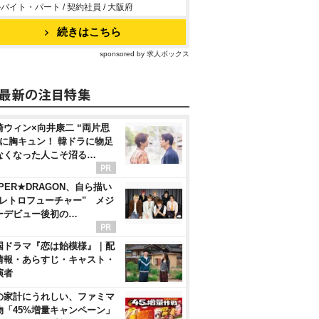
バイト・パート / 契約社員 / 大阪府
続きはこちら
sponsored by 求人ボックス
崎ウィン×向井康二 “両片思
”に胸キュン！ 韓ドラに物足
なくなった人こそ沼る…
PER★DRAGON、自ら描い
"レトロフューチャー" メジ
ーデビュー後初の…
国ドラマ『恋は飴模様』｜配
情報・あらすじ・キャスト・
演者
の家計にうれしい、ファミマ
物「45%増量キャンペーン」