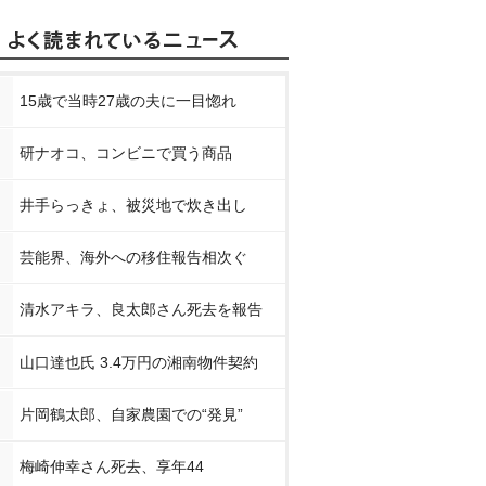
15歳で当時27歳の夫に一目惚れ
研ナオコ、コンビニで買う商品
井手らっきょ、被災地で炊き出し
芸能界、海外への移住報告相次ぐ
清水アキラ、良太郎さん死去を報告
山口達也氏 3.4万円の湘南物件契約
片岡鶴太郎、自家農園での“発見”
梅崎伸幸さん死去、享年44