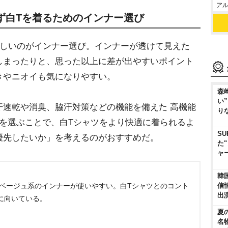
アル
ず白Tを着るためのインナー選び
しいのがインナー選び。インナーが透けて見えた
しまったりと、思った以上に差が出やすいポイント
きやニオイも気になりやすい。
森
い
速乾や消臭、脇汗対策などの機能を備えた 高機能
り
を選ぶことで、白Tシャツをより快適に着られるよ
SU
優先したいか」を考えるのがおすすめだ。
た
ャ
韓
 ベージュ系のインナーが使いやすい。白Tシャツとのコント
信
出
に向いている。
夏
名