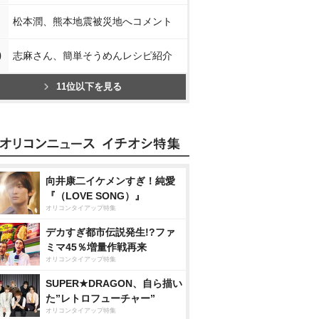
松本潤、熊本地震被災地へコメント
0
志麻さん、簡単そうめんレシピ紹介
11位以下を見る
向井康二イケメンすぎ！純愛
『（LOVE SONG）』
オリコンタイアップ特集
デカすぎ都市伝説発生!?ファ
ミマ45％増量作戦再来
オリコンタイアップ特集
SUPER★DRAGON、自ら描い
た”レトロフューチャー”
オリコンタイアップ特集