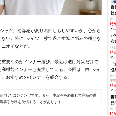
N
資
社
株式
時給
アル
シャツ。清潔感があり着回しもしやすいが、心から
パ
くない。特にTシャツ一枚で過ごす際に悩みの種とな
布
、ニオイなどだ。
ワタ
時給
アル
重要なのがインナー選び。最近は透け対策だけで
「
た高機能インナーも充実している。今回は、白Tシャ
必
株
て、おすすめのインナーを紹介する。
平
時給
アル
制作したコンテンツです。また、本記事を経由して商品の購
携
ら送客手数料を受領することがあります。
務
株式
時給