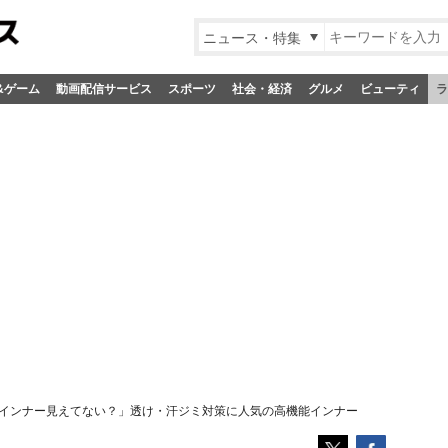
ニュース・特集
&ゲーム
動画配信サービス
スポーツ
社会・経済
グルメ
ビューティ
ラ
「インナー見えてない？」透け・汗ジミ対策に人気の高機能インナー