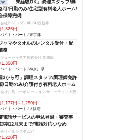
「未経験OK」調理スタッフ/無
EW
格可/日勤のみ/住宅型有料老人ホーム/
会保障完備
会社BISCUSS/HIBISU西新井
1,326円
バイト・パート / 東京都
ジャマやタオルのレンタル受付・配
業務
キューセイモア株式会社 業務部
1,350円
バイト・パート / 神奈川県
週3から可」調理スタッフ/調理師免許
須/日勤のみ/介護付き有料老人ホーム
式会社川島コーポレーション/サニーライフ大阪
野
1,177円～1,250円
バイト・パート / 大阪府
帯電話サービスの申込登録・審査事
/短期12月末まで/電話対応少なめ
会社ベルシステム24
1,220円