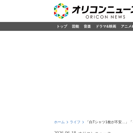
トップ
芸能
音楽
ドラマ&映画
アニメ
ホーム
ライフ
「白Tシャツ1枚が不安…」
2026-06-18