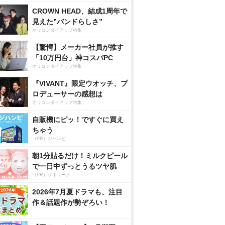
CROWN HEAD、結成1周年で
見えた”バンドらしさ”
オリコンタイアップ特集
【驚愕】メーカー社員が推す
「10万円台」神コスパPC
オリコンタイアップ特集
『VIVANT』限定ウオッチ、プ
ロデューサーの感想は
オリコンタイアップ特集
自販機にピッ！ですぐに買え
ちゃう
（PR）ジハンピ
朝1分貼るだけ！ミルクピール
で一日中ずっとうるツヤ肌
（PR）サボリーノ
2026年7月夏ドラマも、注目
作＆話題作が勢ぞろい！