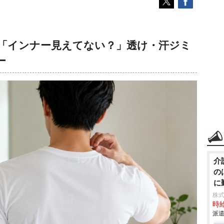
」「インナー見えてない？」透け・汗ジミ
ー
介
の
に
株
時給
派遣