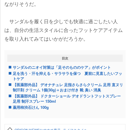
ながりそうだ。
サンダルを履く日を少しでも快適に過ごしたい人
は、自分の生活スタイルに合ったフットケアアイテム
を取り入れてみてはいかがだろうか。
目次
サンダルのニオイ対策は「足そのもののケア」がポイント
足を洗う・汗を抑える・サラサラを保つ 夏前に見直したいフッ
トケア
【医薬部外品】 デオナチュレ 足指さらさらクリーム 足用 直ヌリ
制汗剤 クリーム 1個(30g)＋おまけ付き 靴 臭い 消臭
【医薬部外品】 ドクターショール デオドラントフットスプレー
足用 制汗スプレー 150ml
薬用柿渋石けん 100g
ORICON NEWSおすすめ商品
ライフスタイル