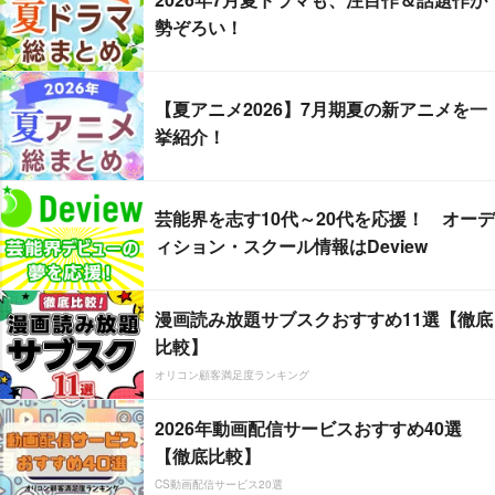
勢ぞろい！
【夏アニメ2026】7月期夏の新アニメを一
挙紹介！
芸能界を志す10代～20代を応援！ オーデ
ィション・スクール情報はDeview
漫画読み放題サブスクおすすめ11選【徹底
比較】
オリコン顧客満足度ランキング
2026年動画配信サービスおすすめ40選
【徹底比較】
CS動画配信サービス20選