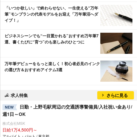
「いつか欲しい」で終わらせない、一生使える“万年
筆”モンブランの代表モデルをお迎え「万年筆沼へダ
イブ！」
ビジネスシーンでも“一目置かれる”おすすめ万年筆7
選、書くたびに“育つ”のも楽しみのひとつに
万年筆デビューをもっと楽しく！初心者必見のインク
の選び方＆おすすめアイテム3選
求人特集
さらに見る
日勤・上野毛駅周辺の交通誘導警備員/入社祝い金あり/
NEW
週1日～OK
株式会社MSK
日給1万4,500円～
アルバイト・パート / 東京都