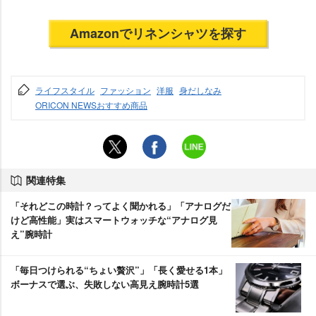
Amazonでリネンシャツを探す
ライフスタイル
ファッション
洋服
身だしなみ
ORICON NEWSおすすめ商品
関連特集
「それどこの時計？ってよく聞かれる」「アナログだ
けど高性能」実はスマートウォッチな“アナログ見
え”腕時計
「毎日つけられる“ちょい贅沢”」「長く愛せる1本」
ボーナスで選ぶ、失敗しない高見え腕時計5選