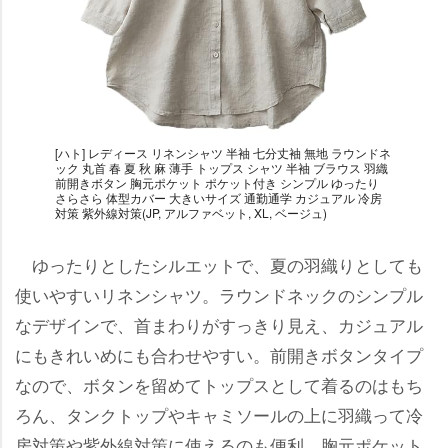
[ハト] レディース リネンシャツ 半袖 七分丈袖 無地 ラウンドネ
ック 丸首 春 夏 秋 麻 薄手 トップス シャツ 半袖 ブラウス 羽織
前開きボタン 胸元ポケット ポケット付き シンプル ゆったり
さらさら 体型カバー 大きいサイズ 通勤通学 カジュアル 冷房
対策 紫外線対策(JP, アルファベット, XL, ベージュ)
ゆったりとしたシルエットで、夏の羽織りとしても
使いやすいリネンシャツ。ラウンドネックのシンプル
なデザインで、首まわりがすっきり見え、カジュアル
にもきれいめにも合わせやすい。前開きボタンタイプ
なので、ボタンを留めてトップスとして着るのはもち
ろん、タンクトップやキャミソールの上に羽織って冷
房対策や紫外線対策に使えるのも便利。胸元ポケット