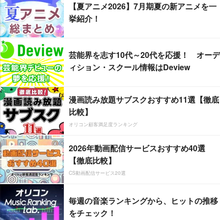
【夏アニメ2026】7月期夏の新アニメを一
挙紹介！
芸能界を志す10代～20代を応援！ オーデ
ィション・スクール情報はDeview
漫画読み放題サブスクおすすめ11選【徹底
比較】
オリコン顧客満足度ランキング
2026年動画配信サービスおすすめ40選
【徹底比較】
CS動画配信サービス20選
毎週の音楽ランキングから、ヒットの推移
をチェック！