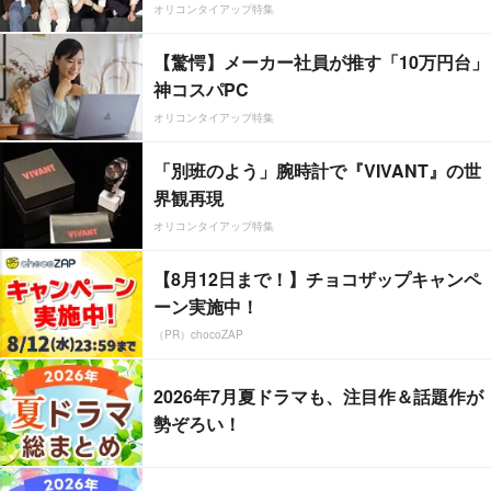
オリコンタイアップ特集
【驚愕】メーカー社員が推す「10万円台」
神コスパPC
オリコンタイアップ特集
「別班のよう」腕時計で『VIVANT』の世
界観再現
オリコンタイアップ特集
【8月12日まで！】チョコザップキャンペ
ーン実施中！
（PR）chocoZAP
2026年7月夏ドラマも、注目作＆話題作が
勢ぞろい！