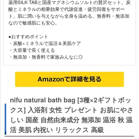
薬用SILK TABと国産マグネシウムソルトの贅沢セット。炭
酸とミネラルの相乗効果で代謝促進・疲労回復をサポー
ト。肌に潤いを与えながら全身を温める。無香料・無添加
なので敏感肌にも安心。
●おすすめポイント
・炭酸×ミネラルで温活＆美肌ケア
・大容量で長く使える
・無添加・無香料で家族みんなに◎
nifu natural bath bag [3種×2ギフトボッ
クス] 入浴剤 女性 プレゼント お肌にやさ
しい 国産 自然由来成分 無添加 温浴 秋 温
活 美肌 内祝い リラックス 高級