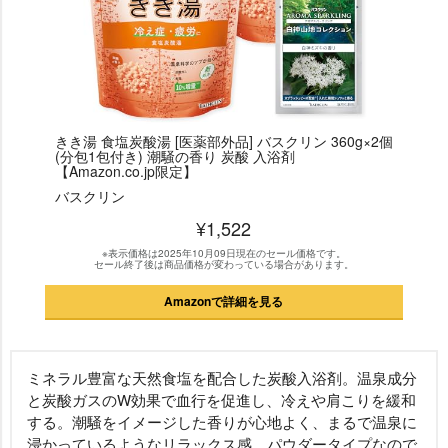
きき湯 食塩炭酸湯 [医薬部外品] バスクリン 360g×2個
(分包1包付き) 潮騒の香り 炭酸 入浴剤
【Amazon.co.jp限定】
バスクリン
¥1,522
※表示価格は2025年10月09日現在のセール価格です。
セール終了後は商品価格が変わっている場合があります。
Amazonで詳細を見る
ミネラル豊富な天然食塩を配合した炭酸入浴剤。温泉成分
と炭酸ガスのW効果で血行を促進し、冷えや肩こりを緩和
する。潮騒をイメージした香りが心地よく、まるで温泉に
浸かっているようなリラックス感。パウダータイプなので