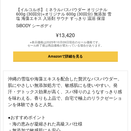
【イルコルポ】ミネラルバスパウダー オリジナル
600g (30回分)+オリジナル 600g (30回分) 無添加 雪
塩 海藻エキス 入浴剤 サウナ すっきり 温浴 保湿
SiBODY シーボディ
¥13,420
※表示価格は2025年10月09日現在のセール価格です。
セール終了後は商品価格が変わっている場合があります。
Amazonで詳細を見る
沖縄の雪塩や海藻エキスを配合した贅沢なバスパウダー。
肌にやさしい無添加処方で、敏感肌にも使いやすい。発
汗・デトックス効果が高く、スパ帰りのようなすっきり感
を味わえる。香りも上品で、自宅で極上のリラクゼーショ
ンを体験できると人気。
●おすすめポイント
・海の恵みが凝縮された高級スパ仕様
・無添加で敏感肌にも安心