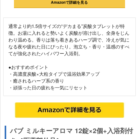
Amazonで詳細を見る
通常より約1.5倍サイズの“デカまる”炭酸タブレットが特
徴。お湯に入れると勢いよく炭酸が溶け出し、全身をじん
わり温める。香りは落ち着きあるハーブ調で、冷えが気に
なる夜や疲れた日にぴったり。泡立ち・香り・温感のすべ
てが強化されたハイパワー入浴剤。
●おすすめポイント
・高濃度炭酸×大粒タイプで温浴効果アップ
・癒されるハーブ系の香り
・頑張った日の疲れを一気にリセット
バブ ミルキーアロマ 12錠×2個+入浴剤付