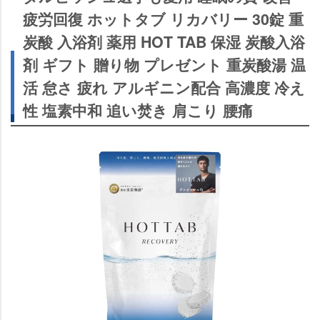
疲労回復 ホットタブ リカバリー 30錠 重
炭酸 入浴剤 薬用 HOT TAB 保湿 炭酸入浴
剤 ギフト 贈り物 プレゼント 重炭酸湯 温
活 怠さ 疲れ アルギニン配合 高濃度 冷え
性 塩素中和 追い焚き 肩こり 腰痛