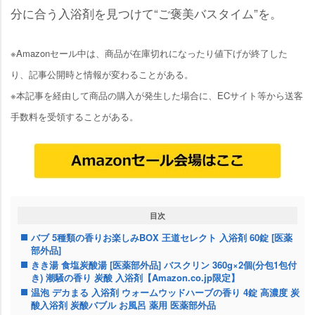
分に合う入浴剤を見つけて“ご褒美バスタイム”を。
※Amazonセール中は、商品が在庫切れになったり値下げが終了した
り、記事公開時と情報が変わることがある。
※本記事を経由して商品の購入が発生した場合に、ECサイト等から送客
手数料を受領することがある。
目次
バブ 5種類の香りお楽しみBOX 王道セレクト 入浴剤 60錠 [医薬
部外品]
きき湯 食塩炭酸湯 [医薬部外品] バスクリン 360g×2個(分包1包付
き) 潮騒の香り 炭酸 入浴剤【Amazon.co.jp限定】
温泡 デカまる 入浴剤 ウォームウッドハーブの香り 4錠 高濃度 炭
酸入浴剤 炭酸バブル お風呂 薬用 医薬部外品