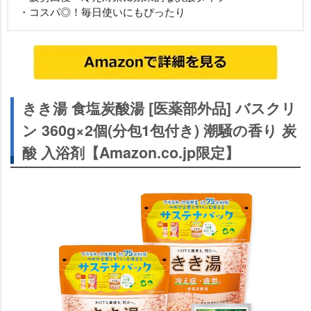
・コスパ◎！毎日使いにもぴったり
きき湯 食塩炭酸湯 [医薬部外品] バスクリ
ン 360g×2個(分包1包付き) 潮騒の香り 炭
酸 入浴剤【Amazon.co.jp限定】