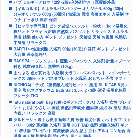
バブ ミルキーアロマ 12錠×2個+入浴剤付き［医薬部外品］
【イルコルポ】ミネラルバスパウダー オリジナル 600g (30回
分)+オリジナル 600g (30回分) 無添加 雪塩 海藻エキス 入浴剤 サ
ウナ すっきり 温浴 保湿
【ヒマラヤ専門店】ピンク岩塩バスソルト（粉状）1kg＜浴用化
粧品＞ ヒマラヤ 入浴剤 自然塩 バスソルト リラックス ミネラル
保湿 効果 使い方 ギフト プレゼント 天然塩 天然 お風呂 乾燥肌
半身浴 リラックス
BARTH 中性重炭酸 入浴剤 90錠 (30回分) 発汗 ギフト プレゼント
大容量 医薬部外品
BASSPA エプソムソルト 硫酸マグネシウム 入浴剤 計量スプーン
付き 純度99％以上 無香料 (10kg)
まなぶろ 色が変わる 入浴剤 カラフル バスパレット レインボーミ
ックス 3個セット バスタブレット お風呂 おもちゃ 子供 ギフト
NICHIGA(ニチガ)〈重炭酸入浴剤セット〉 薬用 SILK TAB 8袋 +
国産 塩化マグネシウム Bath Salt 3.5ｋｇ×3袋 保湿 浴用化粧品
フレーク TK3
nifu natural bath bag [3種×2ギフトボックス] 入浴剤 女性 プレゼ
ント お肌にやさしい 国産 自然由来成分 無添加 温浴 秋 温活 美肌
内祝い リラックス 高級
ダルビッシュ選手も愛用 睡眠の質 改善 疲労回復 ホットタブ リカ
バリー 30錠 重炭酸 入浴剤 薬用 HOT TAB 保湿 炭酸入浴剤 ギフ
ト 贈り物 プレゼント 重炭酸湯 温活 怠さ 疲れ アルギニン配合 高
濃度 冷え性 塩素中和 追い焚き 肩こり 腰痛