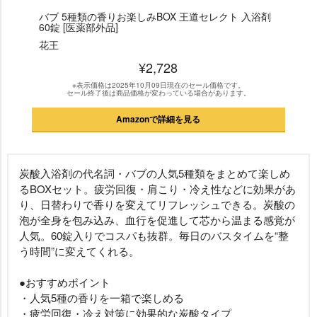
バブ 5種類の香りお楽しみBOX 王道セレクト 入浴剤
60錠 [医薬部外品]
花王
¥2,728
※表示価格は2025年10月09日現在のセール価格です。
セール終了後は商品価格が変わっている場合があります。
Amazonで詳細を見る
炭酸入浴剤の代名詞・バブの人気5種類をまとめて楽しめ
るBOXセット。疲労回復・肩こり・冷え性などに効果があ
り、日替わりで香りを変えてリフレッシュできる。炭酸の
泡が全身を包み込み、血行を促進して芯から温まる感覚が
人気。60錠入りでコスパも抜群。毎日のバスタイムを“整
う時間”に変えてくれる。
●おすすめポイント
・人気5種の香りを一箱で楽しめる
・疲労回復・冷え対策に効果的な炭酸タイプ