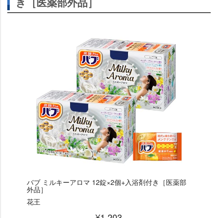
き［医薬部外品］
バブ ミルキーアロマ 12錠×2個+入浴剤付き［医薬部
外品］
花王
¥1,203