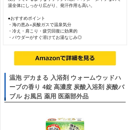
湯全体にしっかり広がり、発汗作用も高い。
●おすすめポイント
・海の恵み×炭酸ガスで温泉気分
・冷え・肩こり・疲労回復に効果的
・パウダーがすぐ溶けてお湯なじみ◎
温泡 デカまる 入浴剤 ウォームウッドハ
ーブの香り 4錠 高濃度 炭酸入浴剤 炭酸バ
ブル お風呂 薬用 医薬部外品