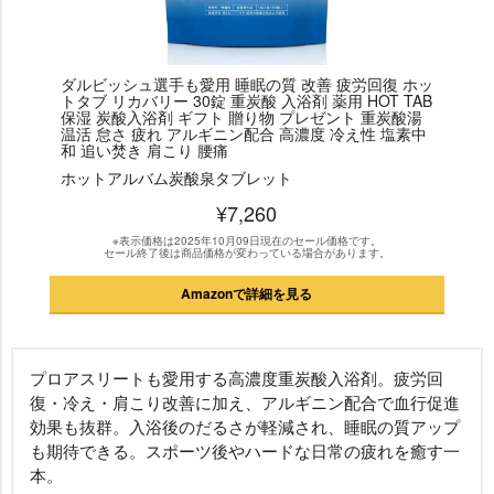
ダルビッシュ選手も愛用 睡眠の質 改善 疲労回復 ホッ
トタブ リカバリー 30錠 重炭酸 入浴剤 薬用 HOT TAB
保湿 炭酸入浴剤 ギフト 贈り物 プレゼント 重炭酸湯
温活 怠さ 疲れ アルギニン配合 高濃度 冷え性 塩素中
和 追い焚き 肩こり 腰痛
ホットアルバム炭酸泉タブレット
¥7,260
※表示価格は2025年10月09日現在のセール価格です。
セール終了後は商品価格が変わっている場合があります。
Amazonで詳細を見る
プロアスリートも愛用する高濃度重炭酸入浴剤。疲労回
復・冷え・肩こり改善に加え、アルギニン配合で血行促進
効果も抜群。入浴後のだるさが軽減され、睡眠の質アップ
も期待できる。スポーツ後やハードな日常の疲れを癒す一
本。