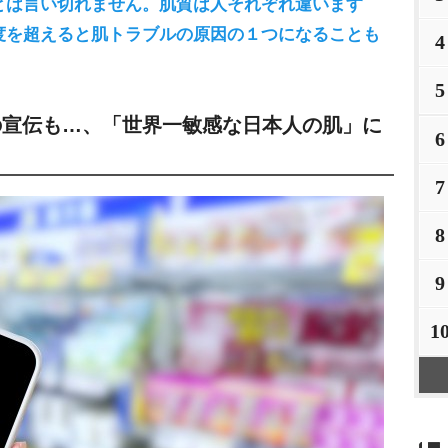
とは言い切れません。肌質は人それぞれ違います
度を超えると肌トラブルの原因の１つになることも
4
5
での宣伝も…、「世界一敏感な日本人の肌」に
6
7
8
9
1