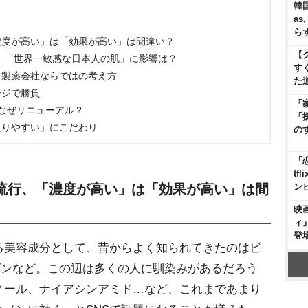
韓国
as
ら
濃度が高い」は「効果が高い」は間違い？
【
も…、「世界一敏感な日本人の肌」に影響は？
す
、製薬会社ならではの考え方
た
ージで勝負
「
』なぜリニューアル？
「
取りやすい」にこだわり
の
『
t
ン
流行、「濃度が高い」は「効果が高い」は間
映
ィ
登
美容成分として、昔からよく知られてきたのはビ
ゲンなど。この辺は多くの人に馴染みがあるだろう
ノール、ナイアシンアミド…など、これまであまり