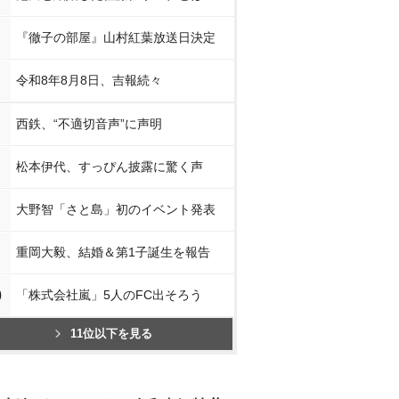
『徹子の部屋』山村紅葉放送日決定
令和8年8月8日、吉報続々
西鉄、“不適切音声”に声明
松本伊代、すっぴん披露に驚く声
大野智「さと島」初のイベント発表
重岡大毅、結婚＆第1子誕生を報告
0
「株式会社嵐」5人のFC出そろう
11位以下を見る