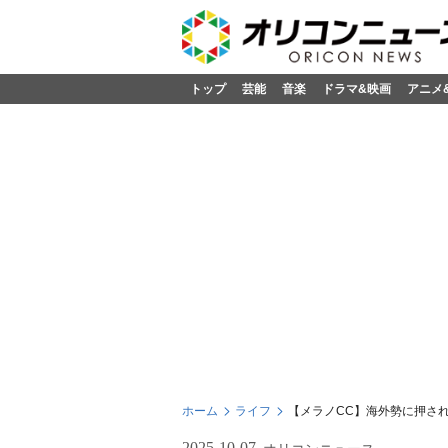
トップ
芸能
音楽
ドラマ&映画
アニメ
ホーム
ライフ
【メラノCC】海外勢に押さ
2025-10-07