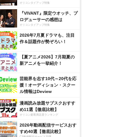
オリコンタイアップ特集
『VIVANT』限定ウオッチ、プ
ロデューサーの感想は
オリコンタイアップ特集
2026年7月夏ドラマも、注目
作＆話題作が勢ぞろい！
【夏アニメ2026】7月期夏の
新アニメを一挙紹介！
芸能界を志す10代～20代を応
援！オーディション・スクー
ル情報はDeview
漫画読み放題サブスクおすす
め11選【徹底比較】
オリコン顧客満足度ランキング
2026年動画配信サービスおす
すめ40選【徹底比較】
CS動画配信サービス20選