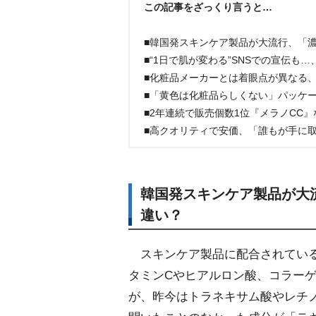
この記事をざっくり言うと…
■韓国発スキンケア製品が大流行、「
■“1日で肌が変わる”SNSでの宣伝
■化粧品メーカーとは着眼点が異なる
■「黄色は化粧品らしくない」パッケ
■2年連続で販売個数1位『メラノCC
■高クオリティで安価、「誰もが手に
韓国発スキンケア製品が大
違い？
スキンケア製品に配合されている
タミンCやヒアルロン酸、コラー
が、昨今はトラネキサム酸やレチ