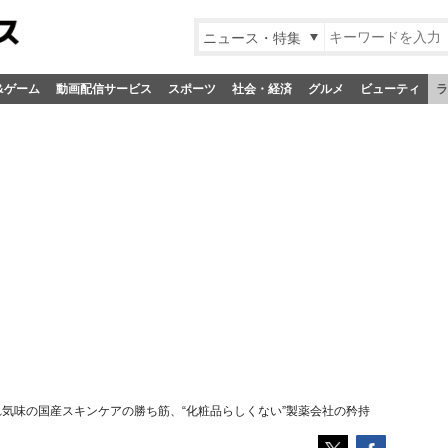
ニュース・特集
&ゲーム
動画配信サービス
スポーツ
社会・経済
グルメ
ビューティ
ラ
れ気味の国産スキンケアの勝ち筋、“化粧品らしくない”製薬会社の矜持