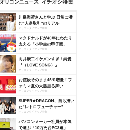
川島海荷さんと学ぶ 日常に潜
む“人身取引”のリアル
オリコンタイアップ特集
マクドナルドが40年にわたり
支える「小学生の甲子園」
オリコンタイアップ特集
向井康二イケメンすぎ！純愛
『（LOVE SONG）』
オリコンタイアップ特集
お値段そのまま45％増量！フ
ァミマ夏の大盤振る舞い
オリコンタイアップ特集
SUPER★DRAGON、自ら描い
た”レトロフューチャー”
オリコンタイアップ特集
パソコンメーカー社員が本気
で選ぶ「10万円台PC3選」