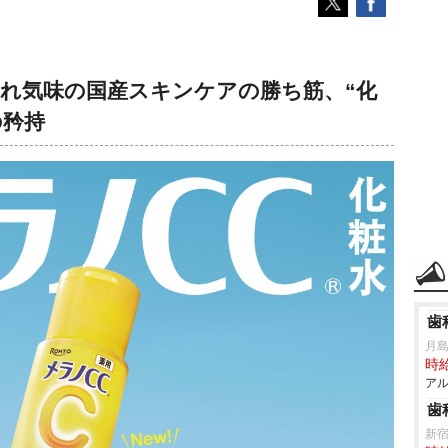
され気味の国産スキンケアの勝ち筋、“化
の矜持
歯
月
時給
アル
歯
新宿