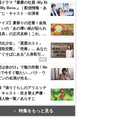
ドラマ『最愛の社員 -My Bi
, My Boss-』｜配信情報・あ
すじ・キャスト・出演者
クイズ】夏祭りの定番！金魚
くいの「あの薄い紙が貼られ
道具」の正式名称｜これ、…
家出少女」「悪質ホスト」
援助交際」「売春」… あなた
すぐそばにある“人身取引…
恋は命がけ』で魅力炸裂！Ne
flixで今すぐ観たい…パク・ウ
ビンの名演が光る…
画『借りぐらしのアリエッテ
』キャスト・吹き替え声優・
場人物一覧／あらすじ
特集をもっと見る