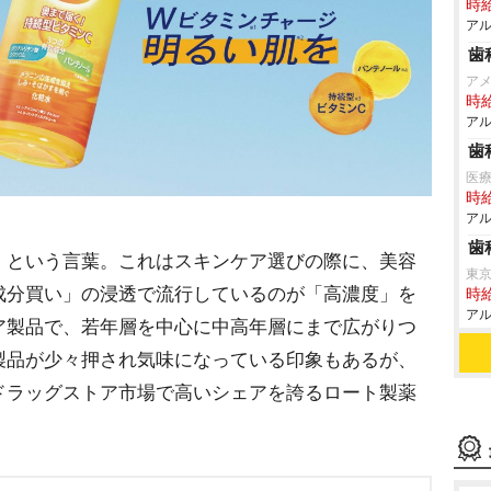
時給
アル
歯
アメ
時給
アル
歯
医
時給
アル
歯
」という言葉。これはスキンケア選びの際に、美容
東
成分買い」の浸透で流行しているのが「高濃度」を
時給
アル
ア製品で、若年層を中心に中高年層にまで広がりつ
製品が少々押され気味になっている印象もあるが、
ドラッグストア市場で高いシェアを誇るロート製薬