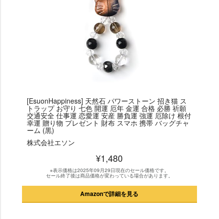
[EsuonHappiness] 天然石 パワーストーン 招き猫 ス
トラップ お守り 七色 開運 厄年 金運 合格 必勝 祈願
交通安全 仕事運 恋愛運 安産 勝負運 強運 厄除け 根付
幸運 贈り物 プレゼント 財布 スマホ 携帯 バッグチャ
ーム (黒)
株式会社エソン
¥1,480
※表示価格は2025年09月29日現在のセール価格です。
セール終了後は商品価格が変わっている場合があります。
Amazonで詳細を見る