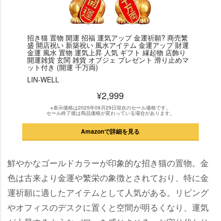
招き猫 置物 開運 招福 運気アップ 金運祈願? 商売繁
盛 開店祝い 新築祝い 風水アイテム 金運アップ 財運
金運 風水 置物 運気上昇 人気 ギフト 縁起物 店飾り
開運雑貨 玄関 雑貨 オブジェ プレゼント 滑り止めマ
ット付き (開運 千万両)
LIN-WELL
¥2,999
※表示価格は2025年09月29日現在のセール価格です。
セール終了後は商品価格が変わっている場合があります。
Amazonで詳細を見る
鮮やかなゴールドカラーが印象的な招き猫の置物。金
色は古来より金運や繁栄の象徴とされており、特に金
運祈願に適したアイテムとして人気がある。リビング
オフィスのデスクに置くと空間が明るくなり、運気