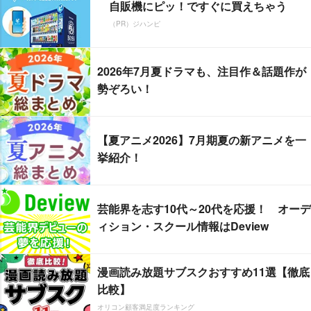
自販機にピッ！ですぐに買えちゃう
（PR）ジハンピ
2026年7月夏ドラマも、注目作＆話題作が
勢ぞろい！
【夏アニメ2026】7月期夏の新アニメを一
挙紹介！
芸能界を志す10代～20代を応援！ オーデ
ィション・スクール情報はDeview
漫画読み放題サブスクおすすめ11選【徹底
比較】
オリコン顧客満足度ランキング