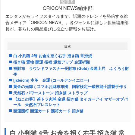
監修者
ORICON NEWS編集部
エンタメからライフスタイルまで、話題のトレンドを発信する総
合メディア「ORICON NEWS」。各ジャンルに詳しい担当編集部
員が、暮らしの商品選びに役立つ情報をお届け。
目次
白 小判猫 4号 お金を招く右手 招き猫 常滑焼
招き猫 置物 開運 招福 運気アップ 金運祈願
福財布 ラウンドファスナー長財布 (Gold) 金運上昇 ふくろう財
布
[jxleichi] 本革 金運 (ゴールデンイエロー)
黄金の光輝くスマホお財布布団 国家検定一級技能士謹製手作り
天然石 パワーストーン 招き猫 ストラップ
【ねこの夢】茶トラ肉球 金運 招き猫 タイガーアイ マザーオブパ
ール 天然石ブレスレット
開運護符 開運カード 護符カード 招き猫
白 小判猫 4号 お金を招く右手 招き猫 常