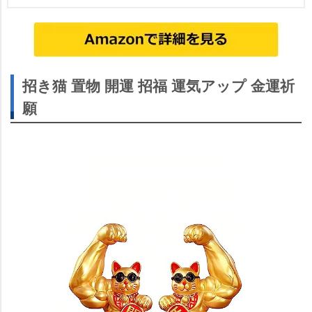
招き猫 置物 開運 招福 運気アップ 金運祈
願