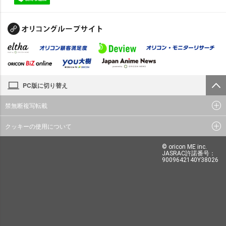
PC版に切り替え
禁無断複写転載
クッキーの使用について
© oricon ME inc.
JASRAC許諾番号：
9009642140Y38026