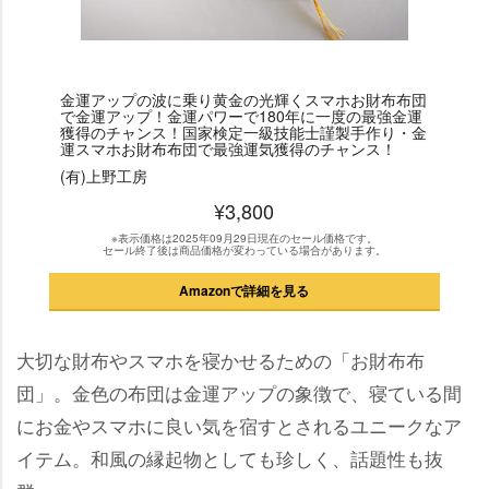
金運アップの波に乗り黄金の光輝くスマホお財布布団
で金運アップ！金運パワーで180年に一度の最強金運
獲得のチャンス！国家検定一級技能士謹製手作り・金
運スマホお財布布団で最強運気獲得のチャンス！
(有)上野工房
¥3,800
※表示価格は2025年09月29日現在のセール価格です。
セール終了後は商品価格が変わっている場合があります。
Amazonで詳細を見る
大切な財布やスマホを寝かせるための「お財布布
団」。金色の布団は金運アップの象徴で、寝ている間
にお金やスマホに良い気を宿すとされるユニークなア
イテム。和風の縁起物としても珍しく、話題性も抜