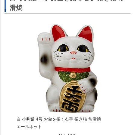
滑焼
白 小判猫 4号 お金を招く右手 招き猫 常滑焼
エールネット