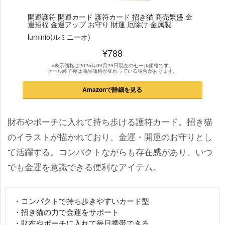
開運護符 開運カード 護符カード 招き猫 商売繁盛 金
運招福 金運アップ お守り 財運 厄除け 金属製
luminio(ルミニーオ)
¥788
※表示価格は2025年09月29日現在のセール価格です。
セール終了後は商品価格が変わっている場合があります。
Amazonで詳細を見る
財布やポーチに入れて持ち歩ける護符カード。招き猫
のイラストが描かれており、金運・開運のお守りとし
て活躍する。コンパクトながらも存在感があり、いつ
でも金運を意識できる便利なアイテム。
・コンパクトで持ち歩きやすいカード型
・招き猫の力で金運をサポート
・財布やポーチに入れて毎日携帯できる