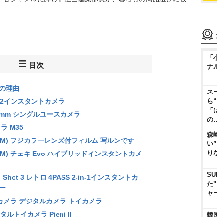
「
目次
ナ
行の理由
ス
Mini 12インスタントカメラ
ら
「
r 35mm シングルユースカメラ
の
ラ M35
森
ILM) フジカラーレンズ付フィルム 写ルンです
い
り
ILM) チェキ Evo ハイブリッドインスタントカメ
SU
 Shot 3 レトロ 4PASS 2-in-1インスタントカ
た
ー
ャ
トロカメラ デジタルカメラ トイカメラ
タルトイカメラ Pieni II
韓