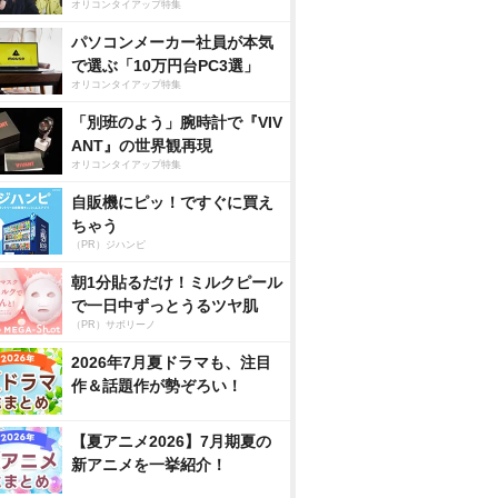
オリコンタイアップ特集
パソコンメーカー社員が本気
で選ぶ「10万円台PC3選」
オリコンタイアップ特集
「別班のよう」腕時計で『VIV
ANT』の世界観再現
オリコンタイアップ特集
自販機にピッ！ですぐに買え
ちゃう
（PR）ジハンピ
朝1分貼るだけ！ミルクピール
で一日中ずっとうるツヤ肌
（PR）サボリーノ
2026年7月夏ドラマも、注目
作＆話題作が勢ぞろい！
【夏アニメ2026】7月期夏の
新アニメを一挙紹介！