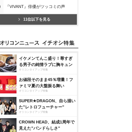
0
『VIVANT』俳優がツッコミの声
11位以下を見る
イケメンてんこ盛り！尊すぎ
る男子の純情ラブに胸キュン
オリコンタイアップ特集
お値段そのまま45％増量！フ
ァミマ夏の大盤振る舞い
オリコンタイアップ特集
SUPER★DRAGON、自ら描い
た”レトロフューチャー”
オリコンタイアップ特集
CROWN HEAD、結成1周年で
見えた”バンドらしさ”