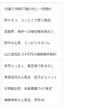
15歳で当時27歳の夫に一目惚れ
研ナオコ、コンビニで買う商品
芸能界、海外への移住報告相次ぐ
田中みな実、うっかりネタバレ
山口達也氏 3.4万円の湘南物件契約
井手らっきょ、被災地で炊き出し
寿美花代さん死去 息子がコメント
片岡鶴太郎、自家農園での“発見”
梅崎伸幸さん死去、享年44