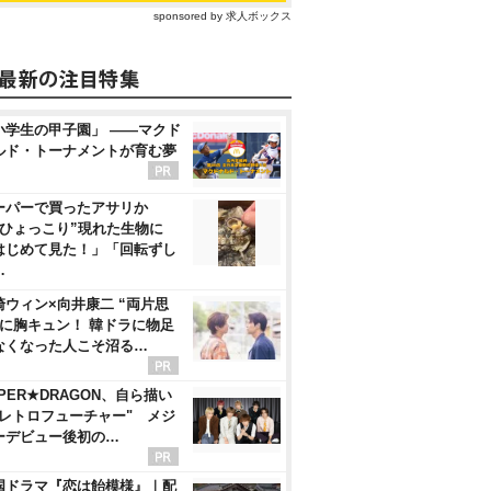
sponsored by 求人ボックス
小学生の甲子園」 ――マクド
ルド・トーナメントが育む夢
ーパーで買ったアサリか
“ひょっこり”現れた生物に
はじめて見た！」「回転ずし
…
崎ウィン×向井康二 “両片思
”に胸キュン！ 韓ドラに物足
なくなった人こそ沼る…
PER★DRAGON、自ら描い
"レトロフューチャー" メジ
ーデビュー後初の…
国ドラマ『恋は飴模様』｜配