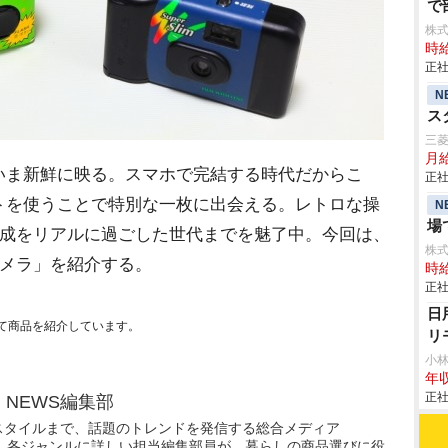
で
株
時給
正社
N
ス
三
月
ま新鮮に映る。スマホで完結する時代だからこ
正社
トを使うことで特別な一枚に出会える。レトロな操
N
場
平成をリアルに過ごした世代までを魅了中。今回は、
株
カメラ」を紹介する。
時給
正社
日
て商品を紹介しています。
リ
小
年収
正社
N NEWS編集部
スタイルまで、話題のトレンドを発信する総合メディア
WS」。各ジャンルに詳しい担当編集部員が、暮らしの商品選びに役