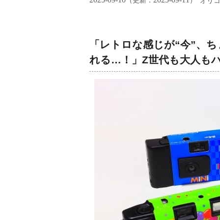
（更新：
）
オリ
「レトロな感じが“今”、
れる…！」Z世代も大人もハ