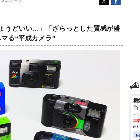
コンニュース
ちょうどいい…」「ざらっとした質感が盛
マる“平成カメラ”
機
当
オ
年収
正社
N