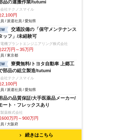
部品の運搬作業/tutumi
式会社テクノスマイル
2,100円
員 / 派遣社員 / 愛知県
交通設備の「保守メンテナンス
EW
タッフ」/未経験可
菱電機プラントエンジニアリング株式会社
給22万円～35万円
員 / 東京都
寮費無料/トヨタ自動車 上郷工
EW
で部品の組立製造/tutumi
式会社テクノスマイル
2,100円
員 / 派遣社員 / 愛知県
用品の品質保証/大手医薬品メーカー/
モート・フレックスあり
林製薬株式会社
600万円～900万円
員 / 大阪府
続きはこちら