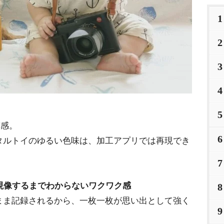
1
2
3
4
5
質感。
6
ルトイのゆるい色味は、加工アプリでは再現でき
7
現像するまでわからないワクワク感
8
ま記録されるから、一枚一枚が思い出として強く
9