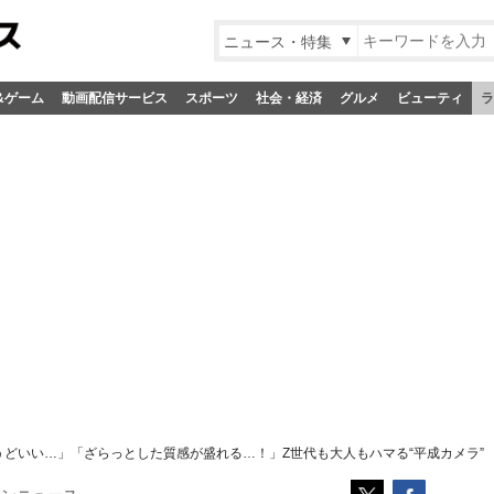
ニュース・特集
&ゲーム
動画配信サービス
スポーツ
社会・経済
グルメ
ビューティ
ラ
うどいい…」「ざらっとした質感が盛れる…！」Z世代も大人もハマる“平成カメラ”