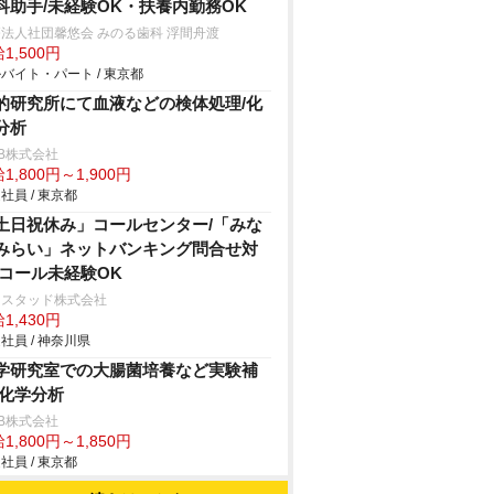
科助手/未経験OK・扶養内勤務OK
法人社団馨悠会 みのる歯科 浮間舟渡
1,500円
バイト・パート / 東京都
的研究所にて血液などの検体処理/化
分析
B株式会社
1,800円～1,900円
社員 / 東京都
土日祝休み」コールセンター/「みな
みらい」ネットバンキング問合せ対
/コール未経験OK
ンスタッド株式会社
1,430円
社員 / 神奈川県
学研究室での大腸菌培養など実験補
/化学分析
B株式会社
1,800円～1,850円
社員 / 東京都