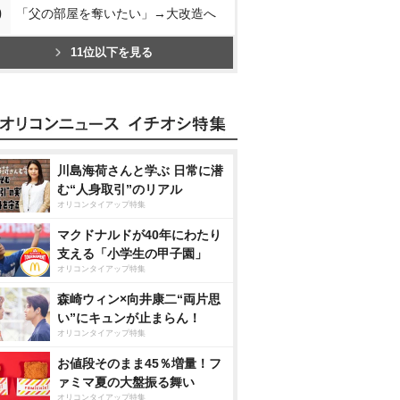
0
「父の部屋を奪いたい」→大改造へ
11位以下を見る
川島海荷さんと学ぶ 日常に潜
む“人身取引”のリアル
オリコンタイアップ特集
マクドナルドが40年にわたり
支える「小学生の甲子園」
オリコンタイアップ特集
森崎ウィン×向井康二“両片思
い”にキュンが止まらん！
オリコンタイアップ特集
お値段そのまま45％増量！フ
ァミマ夏の大盤振る舞い
オリコンタイアップ特集