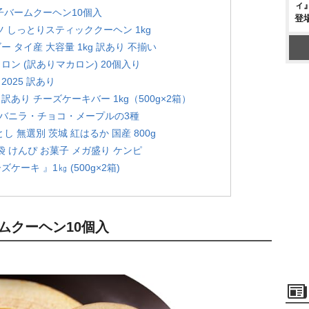
ィ
子バームクーヘン10個入
登
ツ しっとりスティッククーヘン 1kg
 タイ産 大容量 1kg 訳あり 不揃い
ロン (訳ありマカロン) 20個入り
025 訳あり
あり チーズケーキバー 1kg（500g×2箱）
バニラ・チョコ・メープルの3種
し 無選別 茨城 紅はるか 国産 800g
7袋 けんぴ お菓子 メガ盛り ケンピ
ケーキ 』1㎏ (500g×2箱)
ムクーヘン10個入