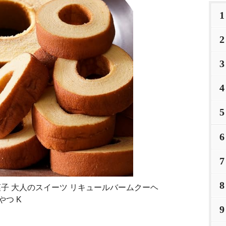
1
2
3
4
5
6
7
8
菓子 大人のスイーツ リキュールバームクーヘ
やつ K
9