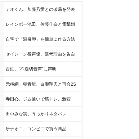
テオくん、加藤乃愛との破局を発表
レインボー池田、佐藤佳奈と電撃婚
自宅で「温泉卵」を簡単に作る方法
セイレーン役声優、選考理由を告白
西鉄、“不適切音声”に声明
元横綱・朝青龍、白鵬翔氏と再会2S
寺田心、ジム通いで筋トレ…激変
田中みな実、うっかりネタバレ
研ナオコ、コンビニで買う商品