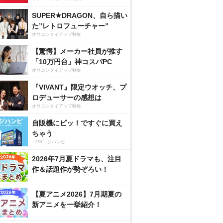
SUPER★DRAGON、自ら描い
た”レトロフューチャー”
オリコンタイアップ特集
【驚愕】メーカー社員が推す
「10万円台」神コスパPC
オリコンタイアップ特集
『VIVANT』限定ウオッチ、プ
ロデューサーの感想は
オリコンタイアップ特集
自販機にピッ！ですぐに買え
ちゃう
（PR）ジハンピ
2026年7月夏ドラマも、注目
作＆話題作が勢ぞろい！
【夏アニメ2026】7月期夏の
新アニメを一挙紹介！