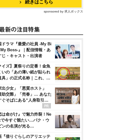
続きはこちら
sponsored by 求人ボックス
ドラマ『最愛の社員 -My Bi
, My Boss-』｜配信情報・あ
すじ・キャスト・出演者
クイズ】夏祭りの定番！金魚
くいの「あの薄い紙が貼られ
道具」の正式名称｜これ、…
家出少女」「悪質ホスト」
援助交際」「売春」… あなた
すぐそばにある“人身取引…
恋は命がけ』で魅力炸裂！Ne
flixで今すぐ観たい…パク・ウ
ビンの名演が光る…
画『借りぐらしのアリエッテ