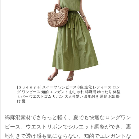
[Ｓｕｅｅｙａ] スイーヤ ワンピース 8色 進化 レディース ロン
グ ワンピース 知的 エレガント おしゃれ 綿麻混 ゆったり 体型
カバー ウエストゴム リボン 大人可愛い 裏地付き 通勤 お出掛
け 夏
綿麻混素材でさらっと軽く、夏でも快適なロングワン
ピース。ウエストリボンでシルエット調整ができ、裏
地付きで透け感も気にならない。知的でエレガントな