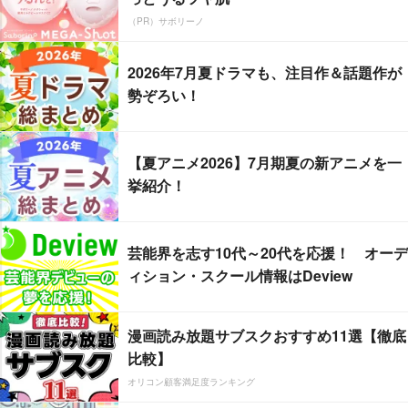
（PR）サボリーノ
2026年7月夏ドラマも、注目作＆話題作が
勢ぞろい！
【夏アニメ2026】7月期夏の新アニメを一
挙紹介！
芸能界を志す10代～20代を応援！ オーデ
ィション・スクール情報はDeview
漫画読み放題サブスクおすすめ11選【徹底
比較】
オリコン顧客満足度ランキング