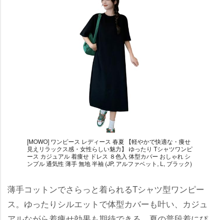
[MOWO] ワンピース レディース 春夏 【軽やかで快適な・痩せ
見えリラックス感・女性らしい魅力】 ゆったり Tシャツワンピ
ース カジュアル 着痩せ ドレス ８色入 体型カバー おしゃれ シ
ンプル 通気性 薄手 無地 半袖 (JP, アルファベット, L, ブラック)
薄手コットンでさらっと着られるTシャツ型ワンピー
ス。ゆったりシルエットで体型カバーも叶い、カジュ
アルながら着痩せ効果も期待できる。夏の普段着にぴ