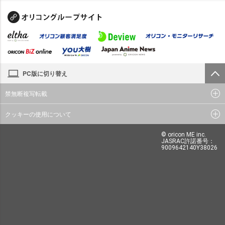
PC版に切り替え
禁無断複写転載
クッキーの使用について
© oricon ME inc.
JASRAC許諾番号：
9009642140Y38026