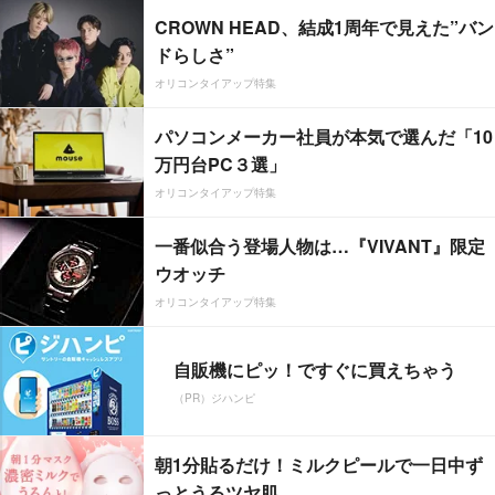
CROWN HEAD、結成1周年で見えた”バン
ドらしさ”
オリコンタイアップ特集
パソコンメーカー社員が本気で選んだ「10
万円台PC３選」
オリコンタイアップ特集
一番似合う登場人物は…『VIVANT』限定
ウオッチ
オリコンタイアップ特集
自販機にピッ！ですぐに買えちゃう
（PR）ジハンピ
朝1分貼るだけ！ミルクピールで一日中ず
っとうるツヤ肌