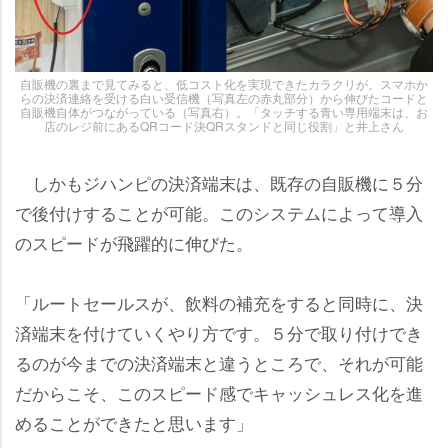
自販機の裏まで見てみると、低コスト化を実現できたカラクリが。スマホか
らの決済連絡を受ける白い受信機（写真左の赤丸部分）から伸びたコードと
自販機自体がつながっている（写真右）。「タッチする青い専用端末は、お
店のレジ前にあるQRコード決QRスタンドと同じ役割」と井上さん
しかもジハンピの決済端末は、既存の自販機に５分
で後付けすることが可能。このシステムによって導入
のスピードが飛躍的に伸びた。
「ルートセールスが、飲料の補充をすると同時に、決
済端末を付けていくやり方です。５分で取り付けでき
るのが今までの決済端末と違うところで、それが可能
だからこそ、このスピード感でキャッシュレス化を進
めることができたと思います」