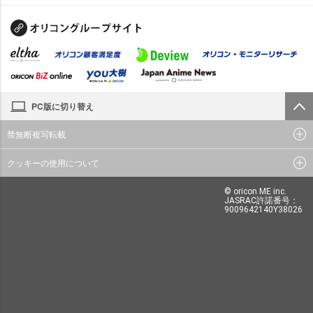
PC版に切り替え
禁無断複写転載
クッキーの使用について
© oricon ME inc.
JASRAC許諾番号：
9009642140Y38026