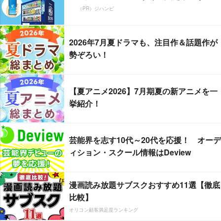
（PR）ジハンピ
2026年7月夏ドラマも、注目作＆話題作が
勢ぞろい！
【夏アニメ2026】7月期夏の新アニメを一
挙紹介！
芸能界を志す10代～20代を応援！ オーデ
ィション・スクール情報はDeview
漫画読み放題サブスクおすすめ11選【徹底
比較】
オリコン顧客満足度ランキング