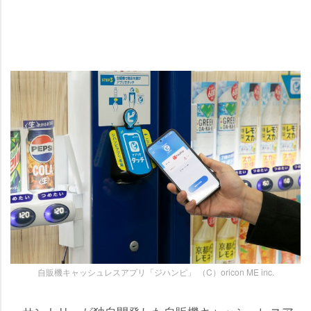
自販機キャッシュレスアプリ「ジハンピ」 （C）oricon ME inc.