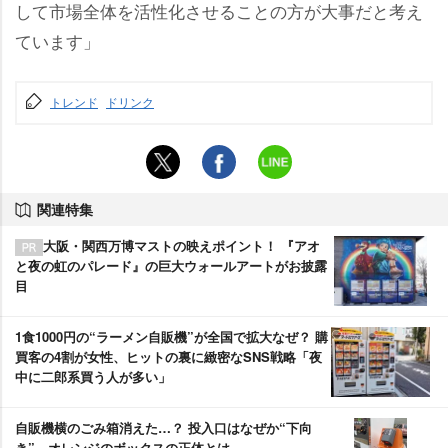
して市場全体を活性化させることの方が大事だと考え
ています」
トレンド
ドリンク
関連特集
大阪・関西万博マストの映えポイント！ 『アオ
と夜の虹のパレード』の巨大ウォールアートがお披露
目
1食1000円の“ラーメン自販機”が全国で拡大なぜ？ 購
買客の4割が女性、ヒットの裏に緻密なSNS戦略「夜
中に二郎系買う人が多い」
自販機横のごみ箱消えた…？ 投入口はなぜか“下向
き”、オレンジのボックスの正体とは