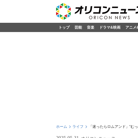
トップ
芸能
音楽
ドラマ&映画
アニメ
ホーム
ライフ
「迷ったらロムアンド」“むっ
2025-05-31