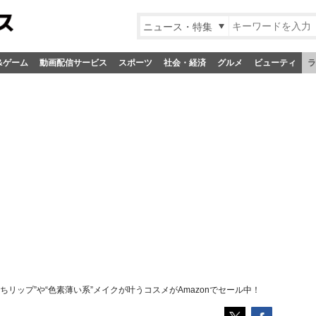
ニュース・特集
&ゲーム
動画配信サービス
スポーツ
社会・経済
グルメ
ビューティ
ラ
ちリップ”や“色素薄い系”メイクが叶うコスメがAmazonでセール中！