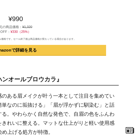
¥990
元の商品価格：
¥1,320
OFF：
¥330（25%）
のセール価格です。セール終了後は商品価格が変わっている場合があります。
mazonで詳細を見る
『ハンオールブロウカラ』
のある眉メイクが叶う一本として注目を集めてい
簡単なのに垢抜ける」「眉が浮かずに馴染む」と話
する。やわらかく自然な発色で、自眉の色をふんわ
をきれいに整える。マットな仕上がりと軽い使用感
染め上げる処方が特徴。