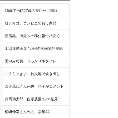
15歳で当時27歳の夫に一目惚れ
研ナオコ、コンビニで買う商品
芸能界、海外への移住報告相次ぐ
山口達也氏 3.4万円の湘南物件契約
田中みな実、うっかりネタバレ
井手らっきょ、被災地で炊き出し
寿美花代さん死去 息子がコメント
片岡鶴太郎、自家農園での“発見”
梅崎伸幸さん死去、享年44