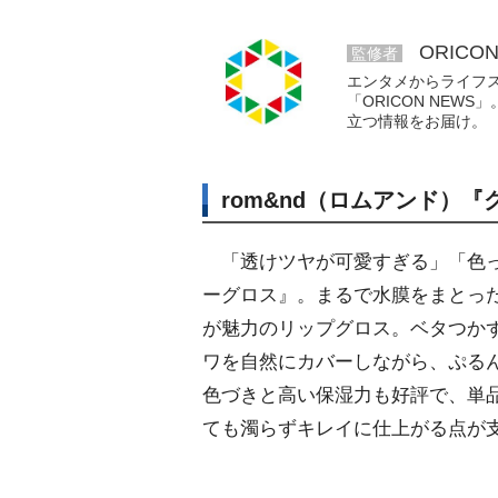
ORICO
監修者
エンタメからライフ
「ORICON NE
立つ情報をお届け。
rom&nd（ロムアンド）
「透けツヤが可愛すぎる」「色っ
ーグロス』。まるで水膜をまとっ
が魅力のリップグロス。ベタつか
ワを自然にカバーしながら、ぷる
色づきと高い保湿力も好評で、単
ても濁らずキレイに仕上がる点が