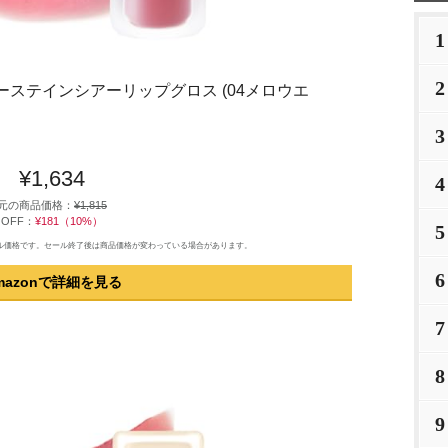
1
2
 デューステインシアーリップグロス (04メロウエ
3
¥1,634
4
元の商品価格：
¥1,815
OFF：
¥181（10%）
5
のセール価格です。セール終了後は商品価格が変わっている場合があります。
6
mazonで詳細を見る
7
8
9