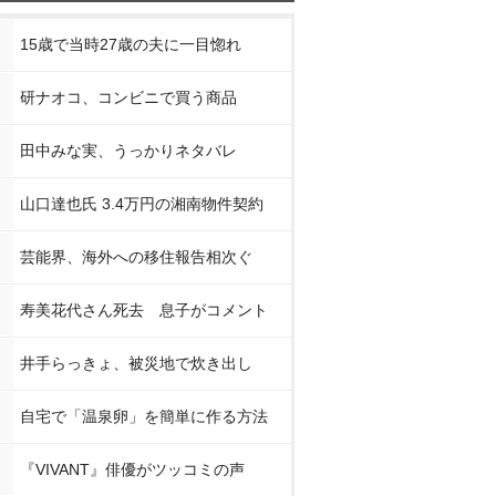
15歳で当時27歳の夫に一目惚れ
研ナオコ、コンビニで買う商品
田中みな実、うっかりネタバレ
山口達也氏 3.4万円の湘南物件契約
芸能界、海外への移住報告相次ぐ
寿美花代さん死去 息子がコメント
井手らっきょ、被災地で炊き出し
自宅で「温泉卵」を簡単に作る方法
『VIVANT』俳優がツッコミの声