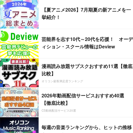
【夏アニメ2026】7月期夏の新アニメを一
挙紹介！
芸能界を志す10代～20代を応援！ オーデ
ィション・スクール情報はDeview
漫画読み放題サブスクおすすめ11選【徹底
比較】
オリコン顧客満足度ランキング
2026年動画配信サービスおすすめ40選
【徹底比較】
CS動画配信サービス20選
毎週の音楽ランキングから、ヒットの推移