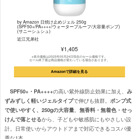
by Amazon 日焼け止めジェル 250g
(SPF50+/PA++++/ウォータープルーフ/大容量ポンプ)
(サニーシュシュ)
近江兄弟社
¥1,405
※表示価格は2025年05月24日現在のセール価格です。
セール終了後は商品価格が変わっている場合があります。
Amazonで詳細を見る
の高い紫外線防止効果に加え、
SPF50+・PA++++
み
で伸びも抜群。
ずみずしく軽いジェルタイプ
ポンプ式
。
で使いやすく、250gの大容量
無香料・無着色・せっ
から、子どもや敏感肌にもやさしい設
けんで落とせる
計。日常使いからアウトドアまで対応できるコスパ優
秀な1本。