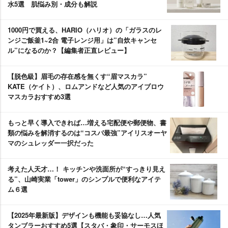
水5選 肌悩み別・成分も解説
1000円で買える、HARIO（ハリオ）の「ガラスのレ
ンジご飯釜1~2合 電子レンジ用」は”自炊キャンセ
ル”になるのか？【編集者正直レビュー】
【脱色級】眉毛の存在感を無くす“眉マスカラ”
KATE（ケイト）、ロムアンドなど人気のアイブロウ
マスカラおすすめ3選
もっと早く導入できれば…増える宅配便や郵便物、書
類の悩みを解消するのは“コスパ最強”アイリスオーヤ
マのシュレッダー一択だった
考えた人天才…！ キッチンや洗面所が“すっきり見え
る”、山崎実業「tower」のシンプルで便利なアイテ
ム６選
【2025年最新版】デザインも機能も妥協なし…人気
タンブラーおすすめ5選【スタバ・象印・サーモスほ