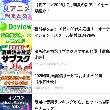
【夏アニメ2026】7月期夏の新アニメを一
挙紹介！
芸能界を志す10代～20代を応援！ オーデ
ィション・スクール情報はDeview
漫画読み放題サブスクおすすめ11選【徹底
比較】
オリコン顧客満足度ランキング
2026年動画配信サービスおすすめ40選
【徹底比較】
CS動画配信サービス20選
毎週の音楽ランキングから、ヒットの推移
をチェック！