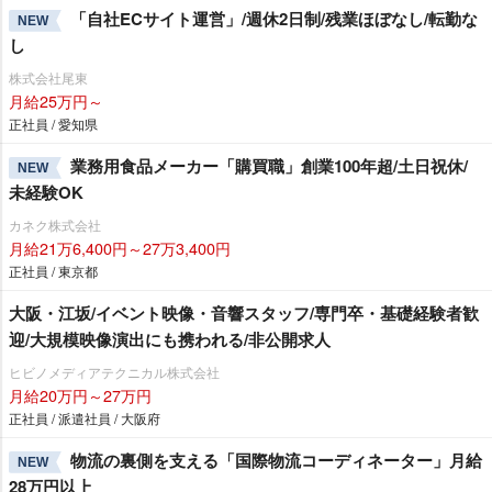
「自社ECサイト運営」/週休2日制/残業ほぼなし/転勤な
NEW
し
株式会社尾東
月給25万円～
正社員 / 愛知県
業務用食品メーカー「購買職」創業100年超/土日祝休/
NEW
未経験OK
カネク株式会社
月給21万6,400円～27万3,400円
正社員 / 東京都
大阪・江坂/イベント映像・音響スタッフ/専門卒・基礎経験者歓
迎/大規模映像演出にも携われる/非公開求人
ヒビノメディアテクニカル株式会社
月給20万円～27万円
正社員 / 派遣社員 / 大阪府
物流の裏側を支える「国際物流コーディネーター」月給
NEW
28万円以上