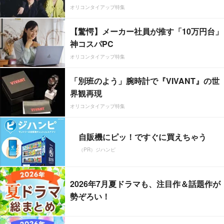
オリコンタイアップ特集
【驚愕】メーカー社員が推す「10万円台」
神コスパPC
オリコンタイアップ特集
「別班のよう」腕時計で『VIVANT』の世
界観再現
オリコンタイアップ特集
自販機にピッ！ですぐに買えちゃう
（PR）ジハンピ
2026年7月夏ドラマも、注目作＆話題作が
勢ぞろい！