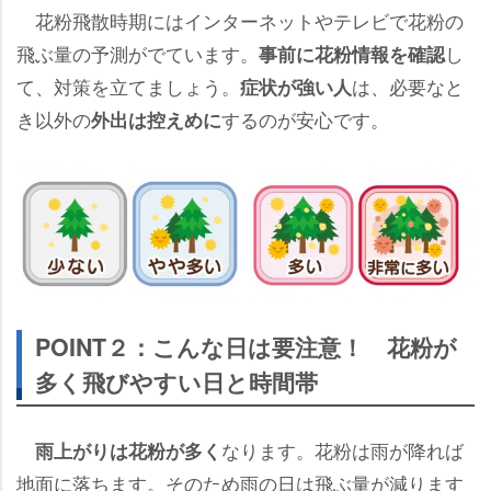
花粉飛散時期にはインターネットやテレビで花粉の
飛ぶ量の予測がでています。
し
事前に花粉情報を確認
て、対策を立てましょう。
は、必要なと
症状が強い人
き以外の
するのが安心です。
外出は控えめに
POINT２：こんな日は要注意！ 花粉が
多く飛びやすい日と時間帯
なります。花粉は雨が降れば
雨上がりは花粉が多く
地面に落ちます。そのため雨の日は飛ぶ量が減ります