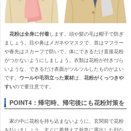
します。頭や髪の毛は帽子で防ぎ
花粉は全身に付着
ましょう。目や鼻はメガネやマスクで、首はマフラー
春先はスカーフで防いで、体にできるだけ直接花粉
がつかないようにしましょう。衣類は花粉が付きづら
いような、できるだけ表面がツルツルしたものがよい
です。
は、
ウールや毛羽立った素材
花粉がくっつき
ので要注意です。
すい
POINT4：帰宅時、帰宅後にも花粉対策を
家の中に花粉を持ち込まないように、玄関前で花粉
を払いましょう。すぐに着替えて外気に露出した顔な