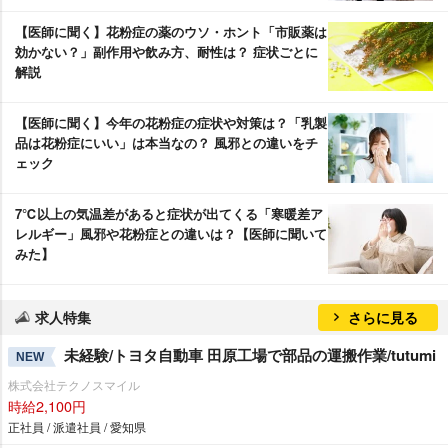
【医師に聞く】花粉症の薬のウソ・ホント「市販薬は
効かない？」副作用や飲み方、耐性は？ 症状ごとに
解説
【医師に聞く】今年の花粉症の症状や対策は？「乳製
品は花粉症にいい」は本当なの？ 風邪との違いをチ
ェック
7℃以上の気温差があると症状が出てくる「寒暖差ア
レルギー」風邪や花粉症との違いは？【医師に聞いて
みた】
求人特集
さらに見る
未経験/トヨタ自動車 田原工場で部品の運搬作業/tutumi
NEW
株式会社テクノスマイル
時給2,100円
正社員 / 派遣社員 / 愛知県